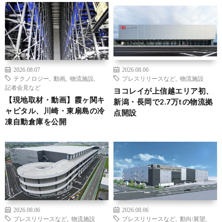
2026.08.07
2026.08.06
テクノロジー
,
動画
,
物流施設
,
プレスリリースなど
,
物流施設
記者会見など
ヨコレイが上信越エリア初、
【現地取材・動画】霞ヶ関キ
新潟・長岡で2.7万tの物流拠
ャピタル、川崎・東扇島の冷
点開設
凍自動倉庫を公開
2026.08.06
2026.08.06
プレスリリースなど
,
物流施設
プレスリリースなど
,
動向/展望
,