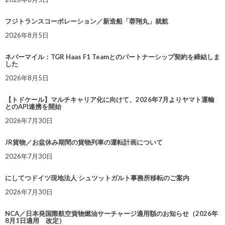
フジトランスコーポレーション／新造船「蓉翔丸」就航
2026年8月5日
ネバーマイル：TGR Haas F1 Teamとのパートナーシップ契約を締結しま
した
2026年8月5日
【トドケール】マルチキャリア化に向けて、2026年7月よりヤマト運輸
とのAPI連携を開始
2026年7月30日
JR貨物／お盆休み期間の貨物列車の運転計画について
2026年7月30日
にしてつドイツ現地法人 シュツットガルト事務所移転のご案内
2026年7月30日
NCA／日本発国際航空貨物燃油サーチャージ適用額のお知らせ（2026年
8月1日適用 改定）