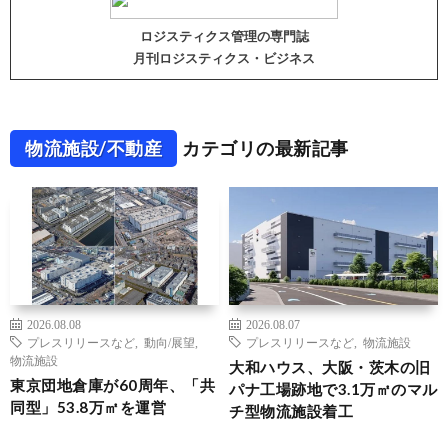
ロジスティクス管理の専門誌
月刊ロジスティクス・ビジネス
物流施設/不動産
カテゴリの最新記事
2026.08.08
2026.08.07
プレスリリースなど
,
動向/展望
,
プレスリリースなど
,
物流施設
物流施設
大和ハウス、大阪・茨木の旧
東京団地倉庫が60周年、「共
パナ工場跡地で3.1万㎡のマル
同型」53.8万㎡を運営
チ型物流施設着工