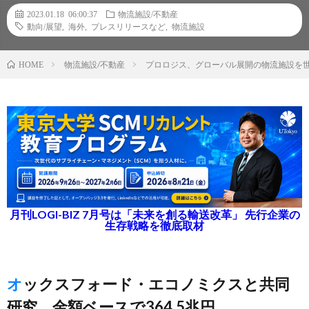
2023.01.18 06:00:37
物流施設/不動産
動向/展望
,
海外
,
プレスリリースなど
,
物流施設
物流施設/不動産
プロロジス、グローバル展開の物流施設を
HOME
月刊LOGI-BIZ 7月号は「未来を創る輸送改革」 先行企業の
生存戦略を徹底取材
オックスフォード・エコノミクスと共同
研究、金額ベースで364.5兆円