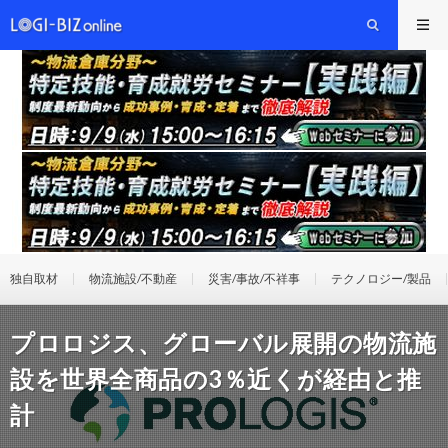
独自取材
物流施設/不動産
災害/事故/不祥事
テクノロジー/製品
プロロジス、グローバル展開の物流施
設を世界全商品の3％近くが経由と推
計