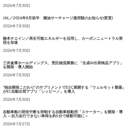
2026年7月30日
JAL／2026年8月前半 燃油サーチャージ適用額のお知らせ(変更)
2026年7月30日
椿本チエイン／再生可能エネルギーを活用し、カーボンニュートラル実
現を加速
2026年7月30日
三井倉庫ホールディングス、受託物流業務に 「生成AI出荷検品アプリ」
を開発・導入開始
2026年7月30日
“独自開発こだわり”のサプリメントでD2C展開する「ウェルモット製薬」
がEC自動出荷アプリ「シッピーノ」を導入
2026年7月30日
自動車船の荷役中断を抑制する自動車移動用「スケーター」を開発・導
入 ～自力走行できない車両を約5分で移動可能に～
2026年7月27日