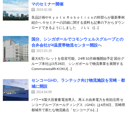
マのセミナー開催
2019.02.08
良品計画やＫｙｏｔｏ Ｒｏｂｏｔｉｃｓの幹部らが最新事例
紹介へ ※セミナーの詳細に関する資料も記事の下からダウン
ロードできるようにしました ＪＬＬ（[…]
国分、シンガポールでコモンウェルスグループとの
合弁会社が4温度帯物流センター開設へ
2023.03.29
最大8万パレットを収容可能、24年10月稼働開始予定 国分グ
ループ本社は3月28日、シンガポールで物流事業を展開する
Commonwealth KOKU[…]
センコーGHD、ランテック向け物流施設を宮崎・都
城に開設
2024.04.09
パワーX製大容量蓄電池導入、再エネ由来電力を有効活用 セ
ンコーグループホールディングス（GHD）は4月8日、宮崎県
都城市で新たな物流拠点「センコーグル[…]