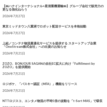
【㈱ハナインターナショナル×星清重機運輸㈱】グループ会社で販売力の
更なる強化ねらう
2026年7月27日
東京ミッドタウン八重洲でロボット配送サービスを本格始動
2026年7月27日
上組／コンテナ物流最適化サービスを提供する スタートアップ企業
「OneStream株式会社」への出資のお知らせ
2026年7月21日
ZOZO、BONJOUR SAGANの自社EC拡大に向け「Fulfillment by
ZOZO」を提供開始
2026年7月21日
ロジポケ、「パスキー認証（MFA）」機能をリリース
2026年7月21日
NTTロジスコ、エンタメ物流の平時5倍の波動を「t-Sort MAS」で吸収