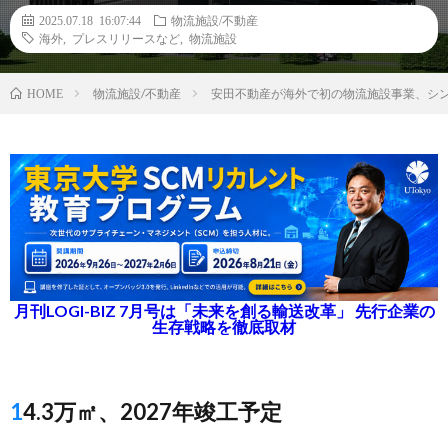
2025.07.18 16:07:44
物流施設/不動産
海外
,
プレスリリースなど
,
物流施設
物流施設/不動産
安田不動産が海外で初の物流施設事業、シン
HOME
月刊LOGI-BIZ 7月号は「未来を創る輸送改革」 先行企業の
生存戦略を徹底取材
14.3万㎡、2027年竣工予定