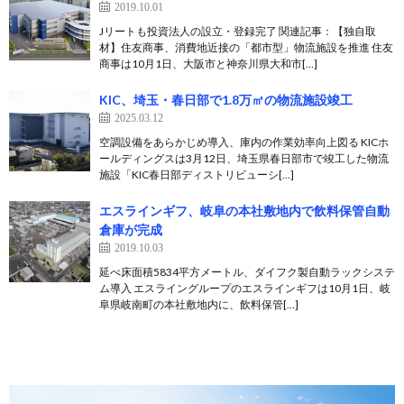
2019.10.01
Jリートも投資法人の設立・登録完了 関連記事：【独自取
材】住友商事、消費地近接の「都市型」物流施設を推進 住友
商事は10月1日、大阪市と神奈川県大和市[…]
KIC、埼玉・春日部で1.8万㎡の物流施設竣工
2025.03.12
空調設備をあらかじめ導入、庫内の作業効率向上図る KICホ
ールディングスは3月12日、埼玉県春日部市で竣工した物流
施設「KIC春日部ディストリビューシ[…]
エスラインギフ、岐阜の本社敷地内で飲料保管自動
倉庫が完成
2019.10.03
延べ床面積5834平方メートル、ダイフク製自動ラックシステ
ム導入 エスライングループのエスラインギフは10月1日、岐
阜県岐南町の本社敷地内に、飲料保管[…]