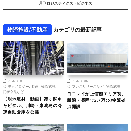
月刊ロジスティクス・ビジネス
物流施設/不動産
カテゴリの最新記事
2026.08.07
2026.08.06
テクノロジー
,
動画
,
物流施設
,
プレスリリースなど
,
物流施設
記者会見など
ヨコレイが上信越エリア初、
【現地取材・動画】霞ヶ関キ
新潟・長岡で2.7万tの物流拠
ャピタル、川崎・東扇島の冷
点開設
凍自動倉庫を公開