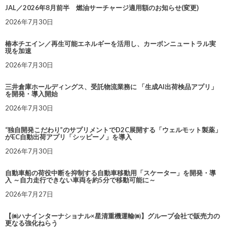
JAL／2026年8月前半 燃油サーチャージ適用額のお知らせ(変更)
2026年7月30日
椿本チエイン／再生可能エネルギーを活用し、カーボンニュートラル実
現を加速
2026年7月30日
三井倉庫ホールディングス、受託物流業務に 「生成AI出荷検品アプリ」
を開発・導入開始
2026年7月30日
“独自開発こだわり”のサプリメントでD2C展開する「ウェルモット製薬」
がEC自動出荷アプリ「シッピーノ」を導入
2026年7月30日
自動車船の荷役中断を抑制する自動車移動用「スケーター」を開発・導
入 ～自力走行できない車両を約5分で移動可能に～
2026年7月27日
【㈱ハナインターナショナル×星清重機運輸㈱】グループ会社で販売力の
更なる強化ねらう