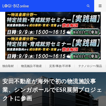
独自取材
物流施設/不動産
災害/事故/不祥事
テクノロジー/製品
安田不動産が海外で初の物流施設事
業、シンガポールでESR展開プロジェ
クトに参画