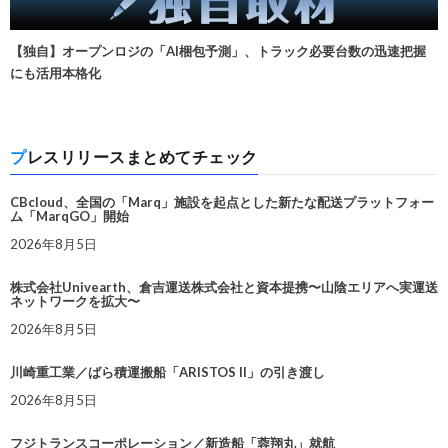
【独自】オープンロジの「AI梱包予測」、トラック必要台数の迅速把握
にも活用本格化
プレスリリースまとめてチェック
CBcloud、全国の「Marq」施設を起点とした新たな配送プラットフォー
ム「MarqGO」開始
2026年8月5日
株式会社Univearth、倉吉運送株式会社と資本提携〜山陰エリアへ実運送
ネットワークを拡大〜
2026年8月5日
川崎重工業／ばら積運搬船「ARISTOS II」の引き渡し
2026年8月5日
フジトランスコーポレーション／新造船「蓉翔丸」就航