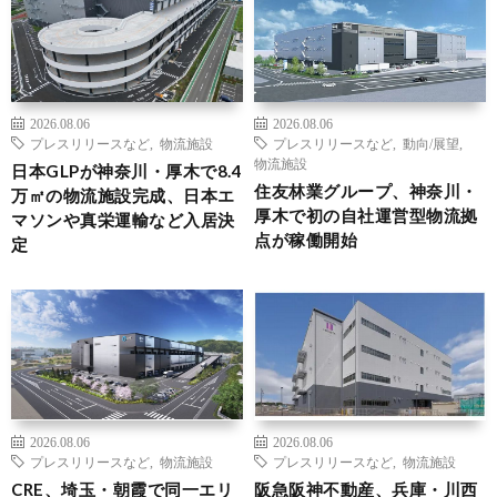
2026.08.06
2026.08.06
プレスリリースなど
,
物流施設
プレスリリースなど
,
動向/展望
,
物流施設
日本GLPが神奈川・厚木で8.4
住友林業グループ、神奈川・
万㎡の物流施設完成、日本エ
厚木で初の自社運営型物流拠
マソンや真栄運輸など入居決
点が稼働開始
定
2026.08.06
2026.08.06
プレスリリースなど
,
物流施設
プレスリリースなど
,
物流施設
CRE、埼玉・朝霞で同一エリ
阪急阪神不動産、兵庫・川西