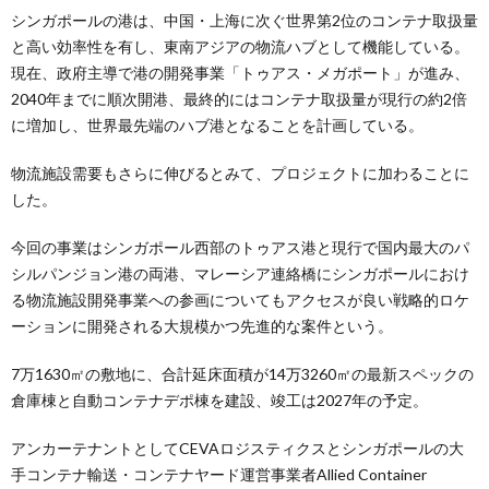
シンガポールの港は、中国・上海に次ぐ世界第2位のコンテナ取扱量
と高い効率性を有し、東南アジアの物流ハブとして機能している。
現在、政府主導で港の開発事業「トゥアス・メガポート」が進み、
2040年までに順次開港、最終的にはコンテナ取扱量が現行の約2倍
に増加し、世界最先端のハブ港となることを計画している。
物流施設需要もさらに伸びるとみて、プロジェクトに加わることに
した。
今回の事業はシンガポール西部のトゥアス港と現行で国内最大のパ
シルパンジョン港の両港、マレーシア連絡橋にシンガポールにおけ
る物流施設開発事業への参画についてもアクセスが良い戦略的ロケ
ーションに開発される大規模かつ先進的な案件という。
7万1630㎡の敷地に、合計延床面積が14万3260㎡の最新スペックの
倉庫棟と自動コンテナデポ棟を建設、竣工は2027年の予定。
アンカーテナントとしてCEVAロジスティクスとシンガポールの大
手コンテナ輸送・コンテナヤード運営事業者Allied Container