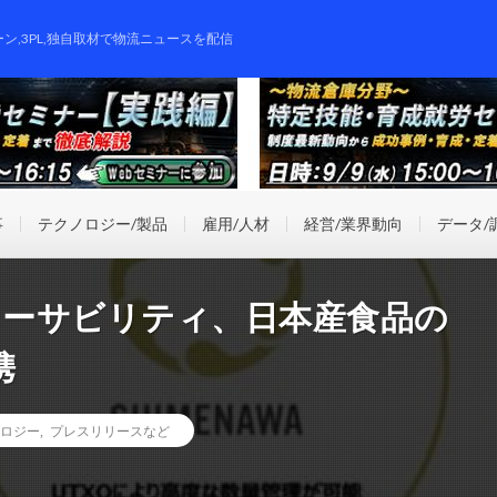
ーン,3PL,独自取材で物流ニュースを配信
事
テクノロジー/製品
雇用/人材
経営/業界動向
データ/
レーサビリティ、日本産食品の
携
ロジー
,
プレスリリースなど