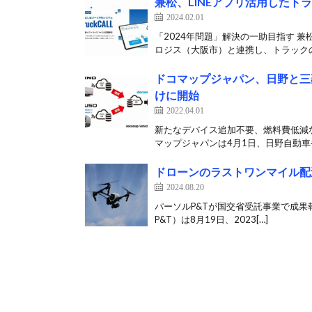
兼松、LINEアプリ活用した
2024.02.01
「2024年問題」解決の一助目指す 
ロジス（大阪市）と連携し、トラックの
ドコマップジャパン、日野と三
けに開始
2022.04.01
新たなデバイス追加不要、燃料費低減な
マップジャパンは4月1日、日野自動車や
ドローンのラストワンマイル配
2024.08.20
パーソルP&Tが国交省受託事業で成果
P&T）は8月19日、2023[…]