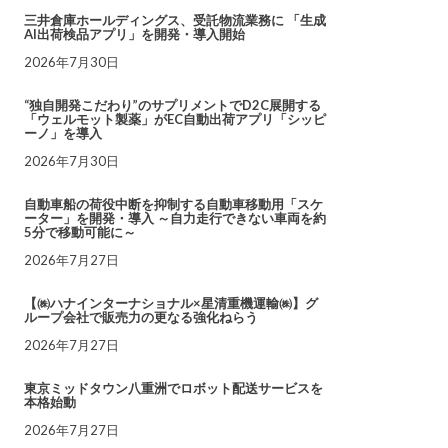
三井倉庫ホールディングス、受託物流業務に 「生成
AI出荷検品アプリ」を開発・導入開始
2026年7月30日
“独自開発こだわり”のサプリメントでD2C展開する
「ウェルモット製薬」がEC自動出荷アプリ「シッピ
ーノ」を導入
2026年7月30日
自動車船の荷役中断を抑制する自動車移動用「スケ
ーター」を開発・導入 ～自力走行できない車両を約
5分で移動可能に～
2026年7月27日
【㈱ハナインターナショナル×星清重機運輸㈱】グ
ループ会社で販売力の更なる強化ねらう
2026年7月27日
東京ミッドタウン八重洲でロボット配送サービスを
本格始動
2026年7月27日