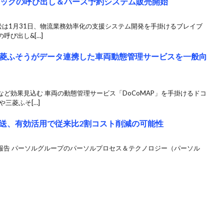
トラックの呼び出し＆バース予約システム販売開始
兼松は1月31日、物流業務効率化の支援システム開発を手掛けるブレイブ
呼び出し&[…]
菱ふそうがデータ連携した車両動態管理サービスを一般向
ど効果見込む 車両の動態管理サービス「DoCoMAP」を手掛けるドコ
三菱ふそ[…]
送、有効活用で従来比2割コスト削減の可能性
報告 パーソルグループのパーソルプロセス＆テクノロジー（パーソル