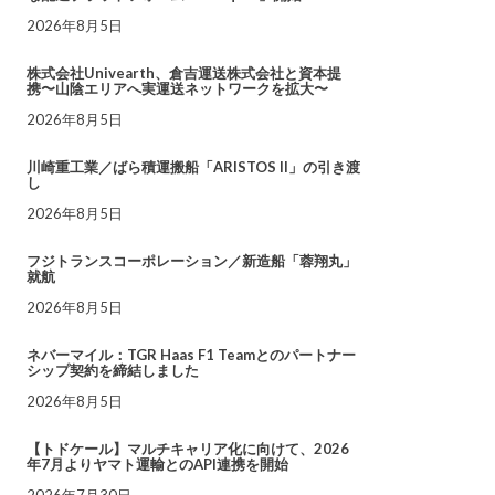
2026年8月5日
株式会社Univearth、倉吉運送株式会社と資本提
携〜山陰エリアへ実運送ネットワークを拡大〜
2026年8月5日
川崎重工業／ばら積運搬船「ARISTOS II」の引き渡
し
2026年8月5日
フジトランスコーポレーション／新造船「蓉翔丸」
就航
2026年8月5日
ネバーマイル：TGR Haas F1 Teamとのパートナー
シップ契約を締結しました
2026年8月5日
【トドケール】マルチキャリア化に向けて、2026
年7月よりヤマト運輸とのAPI連携を開始
2026年7月30日