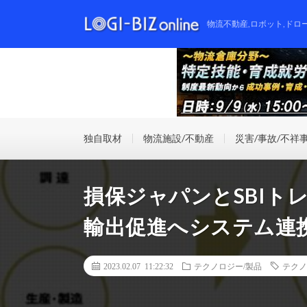
物流不動産,ロボット,ドロ
独自取材
物流施設/不動産
災害/事故/不祥
損保ジャパンとSBIト
輸出促進へシステム連
2023.02.07 11:22:32
テクノロジー/製品
テクノ