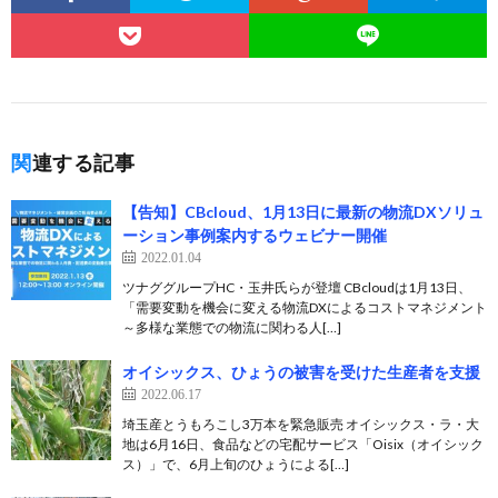
関連する記事
【告知】CBcloud、1月13日に最新の物流DXソリュ
ーション事例案内するウェビナー開催
2022.01.04
ツナググループHC・玉井氏らが登壇 CBcloudは1月13日、
「需要変動を機会に変える物流DXによるコストマネジメント
～多様な業態での物流に関わる人[…]
オイシックス、ひょうの被害を受けた生産者を支援
2022.06.17
埼玉産とうもろこし3万本を緊急販売 オイシックス・ラ・大
地は6月16日、食品などの宅配サービス「Oisix（オイシック
ス）」で、6月上旬のひょうによる[…]