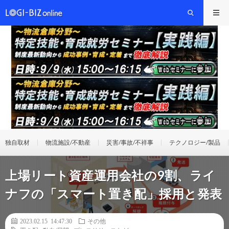
独自取材
物流施設/不動産
災害/事故/不祥事
テクノロジー/製品
上場リート資産運用会社の9割、ライ
ナフの「スマート置き配」採用と発表
2023.02.15 14:47:30
その他