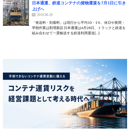
日本通運、鉄道コンテナの貨物運賃を7月1日に引き
上げへ
2019.06.28
「発送料・到着料」は現行から平均10・1％、休日や夜間・
早朝作業は割増新設 日本通運は6月28日、トラックと鉄道を
組み合わせて一貫輸送する鉄道利用運送[…]