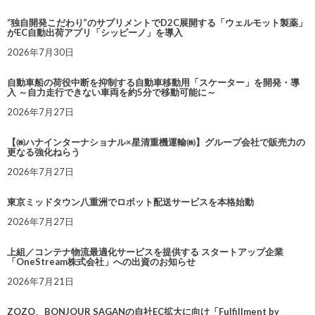
“独自開発こだわり”のサプリメントでD2C展開する「ウェルモット製薬」
がEC自動出荷アプリ「シッピーノ」を導入
2026年7月30日
自動車船の荷役中断を抑制する自動車移動用「スケーター」を開発・導
入 ～自力走行できない車両を約5分で移動可能に～
2026年7月27日
【㈱ハナインターナショナル×星清重機運輸㈱】グループ会社で販売力の
更なる強化ねらう
2026年7月27日
東京ミッドタウン八重洲でロボット配送サービスを本格始動
2026年7月27日
上組／コンテナ物流最適化サービスを提供する スタートアップ企業
「OneStream株式会社」への出資のお知らせ
2026年7月21日
ZOZO、BONJOUR SAGANの自社EC拡大に向け「Fulfillment by