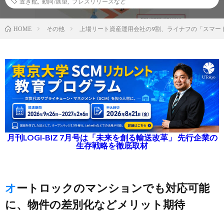
置き配
,
動向/展望
,
プレスリリースなど
その他
上場リート資産運用会社の9割、ライナフの「スマー
HOME
月刊LOGI-BIZ 7月号は「未来を創る輸送改革」 先行企業の
生存戦略を徹底取材
オートロックのマンションでも対応可能
に、物件の差別化などメリット期待