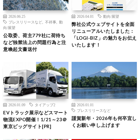
2026.06.25
2026.04.01
動向/展望
プレスリリースなど
,
不祥事
,
動
弊社公式ウェブサイトを全面
向/展望
リニューアルいたしました：
公取委、荷主779社に荷待ち
「LOGI-BIZ」の魅力をお伝え
など独禁法上の問題行為と注
いたします！
意喚起文書送付
2026.01.09
タイアップ2
2026.01.01
プレスリリースなど
EVトラック展示などスマート
謹賀新年・2026年も何卒宜し
物流EXPO開催！1/21～23＠
くお願い申し上げます
東京ビッグサイト[PR]