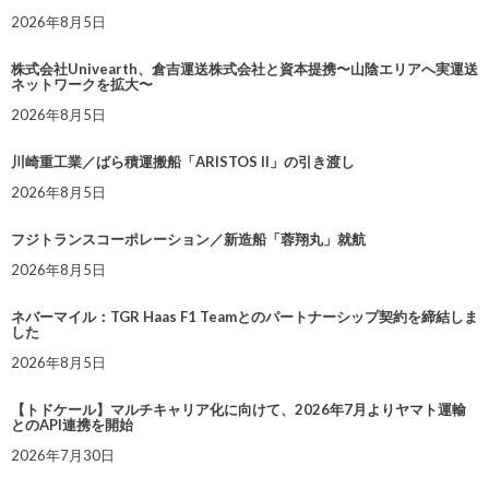
2026年8月5日
株式会社Univearth、倉吉運送株式会社と資本提携〜山陰エリアへ実運送
ネットワークを拡大〜
2026年8月5日
川崎重工業／ばら積運搬船「ARISTOS II」の引き渡し
2026年8月5日
フジトランスコーポレーション／新造船「蓉翔丸」就航
2026年8月5日
ネバーマイル：TGR Haas F1 Teamとのパートナーシップ契約を締結しま
した
2026年8月5日
【トドケール】マルチキャリア化に向けて、2026年7月よりヤマト運輸
とのAPI連携を開始
2026年7月30日