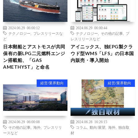
2024.06.29 06:00:12
2024.06.29 06:00:44
テクノロジー
,
プレスリリースな
テクノロジー
,
その他の記事
,
プ
ど
レスリリースなど
日本郵船とアストモスが共同
アイニックス、独EPG製クラ
保有の新LPG二元燃料エンジ
ウド型WMS「LFS」の日本国
ン搭載船、「GAS
内販売・導入開始
AMETHYST」と命名
経営/業界動向
経営/業界動向
2024.06.29 06:00:08
2024.06.28 16:26:15
その他の記事
,
海外
,
プレスリリ
コラム
,
動向/展望
,
海外
,
独自取
ースなど
材