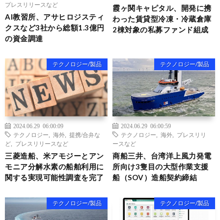
プレスリリースなど
霞ヶ関キャピタル、開発に携
AI教習所、アサヒロジスティ
わった賃貸型冷凍・冷蔵倉庫
クスなど3社から総額1.3億円
2棟対象の私募ファンド組成
の資金調達
テクノロジー/製品
テクノロジー/製品
2024.06.29 06:00:09
2024.06.29 06:00:59
テクノロジー
,
海外
,
提携/合弁な
テクノロジー
,
海外
,
プレスリリ
ど
,
プレスリリースなど
ースなど
三菱造船、米アモジーとアン
商船三井、台湾洋上風力発電
モニア分解水素の船舶利用に
所向け3隻目の大型作業支援
関する実現可能性調査を完了
船（SOV）造船契約締結
テクノロジー/製品
テクノロジー/製品