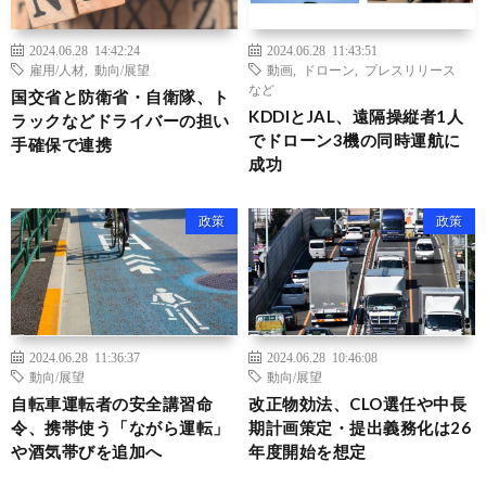
2024.06.28 14:42:24
2024.06.28 11:43:51
雇用/人材
,
動向/展望
動画
,
ドローン
,
プレスリリース
など
国交省と防衛省・自衛隊、ト
KDDIとJAL、遠隔操縦者1人
ラックなどドライバーの担い
でドローン3機の同時運航に
手確保で連携
成功
政策
政策
2024.06.28 11:36:37
2024.06.28 10:46:08
動向/展望
動向/展望
自転車運転者の安全講習命
改正物効法、CLO選任や中長
令、携帯使う「ながら運転」
期計画策定・提出義務化は26
や酒気帯びを追加へ
年度開始を想定