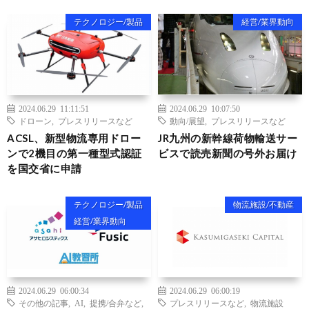
テクノロジー/製品
経営/業界動向
2024.06.29 11:11:51
2024.06.29 10:07:50
ドローン
,
プレスリリースなど
動向/展望
,
プレスリリースなど
ACSL、新型物流専用ドロー
JR九州の新幹線荷物輸送サー
ンで2機目の第一種型式認証
ビスで読売新聞の号外お届け
を国交省に申請
テクノロジー/製品
物流施設/不動産
経営/業界動向
2024.06.29 06:00:34
2024.06.29 06:00:19
その他の記事
,
AI
,
提携/合弁など
,
プレスリリースなど
,
物流施設