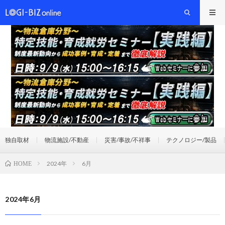
独自取材
物流施設/不動産
災害/事故/不祥事
テクノロジー/製品
2024年
6月
HOME
2024年6月