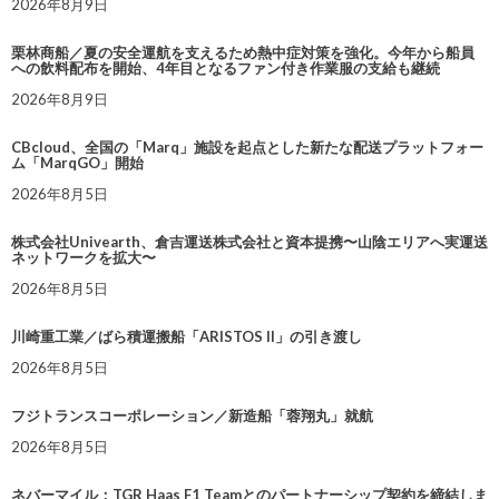
2026年8月9日
栗林商船／夏の安全運航を支えるため熱中症対策を強化。今年から船員
への飲料配布を開始、4年目となるファン付き作業服の支給も継続
2026年8月9日
CBcloud、全国の「Marq」施設を起点とした新たな配送プラットフォー
ム「MarqGO」開始
2026年8月5日
株式会社Univearth、倉吉運送株式会社と資本提携〜山陰エリアへ実運送
ネットワークを拡大〜
2026年8月5日
川崎重工業／ばら積運搬船「ARISTOS II」の引き渡し
2026年8月5日
フジトランスコーポレーション／新造船「蓉翔丸」就航
2026年8月5日
ネバーマイル：TGR Haas F1 Teamとのパートナーシップ契約を締結しま