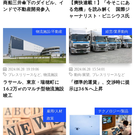
商船三井傘下のダイビル、イ
【爽快連載！】「今そこにあ
ンドで不動産開発参入
る危機」を読み解く 国際ジ
ャーナリスト・ビニシウス氏
物流施設/不動産
経営/業界動向
2024.06.28 19:19:06
2024.06.28 15:54:01
プレスリリースなど
,
物流施設
動向/展望
,
プレスリリースなど
ラサール、東京・瑞穂町に
「標準的運賃」、交渉時に提
16.2万㎡のマルチ型物流施設
示は36％へ上昇
竣工
雇用/人材
テクノロジー/製品
政策