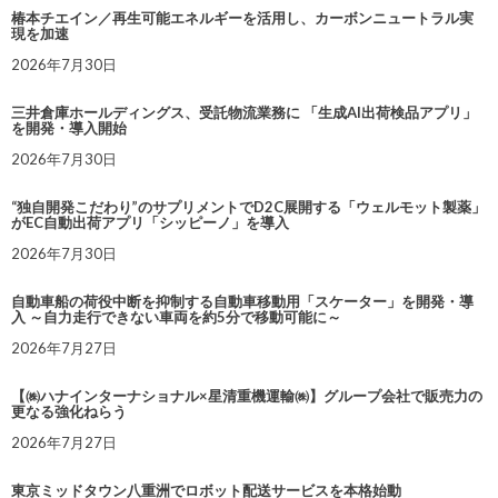
椿本チエイン／再生可能エネルギーを活用し、カーボンニュートラル実
現を加速
2026年7月30日
三井倉庫ホールディングス、受託物流業務に 「生成AI出荷検品アプリ」
を開発・導入開始
2026年7月30日
“独自開発こだわり”のサプリメントでD2C展開する「ウェルモット製薬」
がEC自動出荷アプリ「シッピーノ」を導入
2026年7月30日
自動車船の荷役中断を抑制する自動車移動用「スケーター」を開発・導
入 ～自力走行できない車両を約5分で移動可能に～
2026年7月27日
【㈱ハナインターナショナル×星清重機運輸㈱】グループ会社で販売力の
更なる強化ねらう
2026年7月27日
東京ミッドタウン八重洲でロボット配送サービスを本格始動