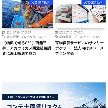
経営/業界動向
経営/業界動向
2024.07.16 07:00:37
2024.07.16 07:00:51
動向/展望
,
プレスリリースなど
動向/展望
,
プレスリリースなど
【物流で光るCSR】商船三
荷物保管サービスのサマリー
井、アカウミガメ回遊経路調
ポケット、法人向けスペース
査に海上輸送で協力
プラン開始