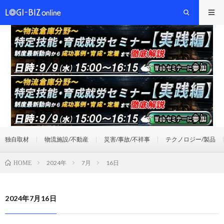
独自取材
物流施設/不動産
災害/事故/不祥事
テクノロジー/製品
2024年
7月
16日
HOME
2024年7月16日