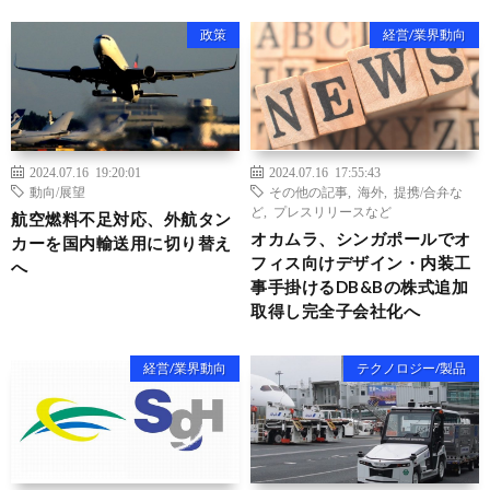
政策
経営/業界動向
2024.07.16 19:20:01
2024.07.16 17:55:43
動向/展望
その他の記事
,
海外
,
提携/合弁な
ど
,
プレスリリースなど
航空燃料不足対応、外航タン
オカムラ、シンガポールでオ
カーを国内輸送用に切り替え
フィス向けデザイン・内装工
へ
事手掛けるDB&Bの株式追加
取得し完全子会社化へ
経営/業界動向
テクノロジー/製品