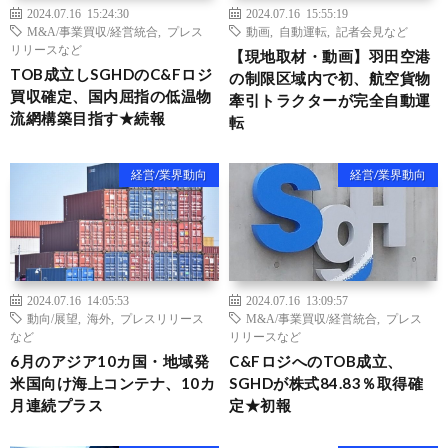
2024.07.16 15:24:30
2024.07.16 15:55:19
M&A/事業買収/経営統合
,
プレス
動画
,
自動運転
,
記者会見など
リリースなど
【現地取材・動画】羽田空港
TOB成立しSGHDのC&Fロジ
の制限区域内で初、航空貨物
買収確定、国内屈指の低温物
牽引トラクターが完全自動運
流網構築目指す★続報
転
経営/業界動向
経営/業界動向
2024.07.16 14:05:53
2024.07.16 13:09:57
動向/展望
,
海外
,
プレスリリース
M&A/事業買収/経営統合
,
プレス
など
リリースなど
6月のアジア10カ国・地域発
C&FロジへのTOB成立、
米国向け海上コンテナ、10カ
SGHDが株式84.83％取得確
月連続プラス
定★初報