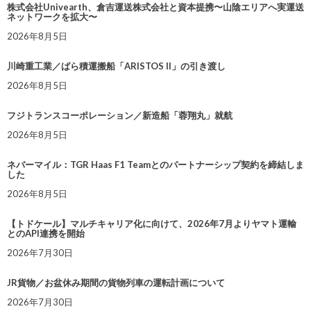
株式会社Univearth、倉吉運送株式会社と資本提携〜山陰エリアへ実運送
ネットワークを拡大〜
2026年8月5日
川崎重工業／ばら積運搬船「ARISTOS II」の引き渡し
2026年8月5日
フジトランスコーポレーション／新造船「蓉翔丸」就航
2026年8月5日
ネバーマイル：TGR Haas F1 Teamとのパートナーシップ契約を締結しま
した
2026年8月5日
【トドケール】マルチキャリア化に向けて、2026年7月よりヤマト運輸
とのAPI連携を開始
2026年7月30日
JR貨物／お盆休み期間の貨物列車の運転計画について
2026年7月30日