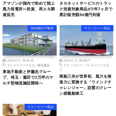
アマゾンが国内で初めて陸上
タカネットサービスのトラッ
風力発電所へ投資、再エネ調
ク投資対象商品が2年7ヶ月で
達拡充
累計販売額86億円到達
物流施設/不動産
テクノロジー/製品
2024.07.11 06:00:28
2024.07.11 06:00:07
プレスリリースなど
,
物流施設
テクノロジー
,
プレスリリースな
ど
東急不動産と伊藤忠グルー
商船三井が世界初、風力を推
プ、埼玉・蓮田で3万坪のマ
進力に変換する「ウインドチ
ルチ型物流施設開発へ
ャレンジャー」設置のクレー
ン搭載船竣工
テクノロジー/製品