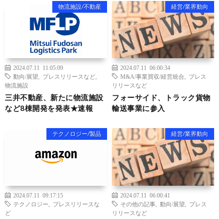
物流施設/不動産
経営/業界動向
2024.07.11 11:05:09
2024.07.11 06:00:34
動向/展望
,
プレスリリースなど
,
M&A/事業買収/経営統合
,
プレス
物流施設
リリースなど
三井不動産、新たに物流施設
フォーサイド、トラック貨物
など8棟開発を発表★速報
輸送事業に参入
テクノロジー/製品
経営/業界動向
2024.07.11 09:17:15
2024.07.11 06:00:41
テクノロジー
,
プレスリリースな
その他の記事
,
動向/展望
,
プレス
ど
リリースなど