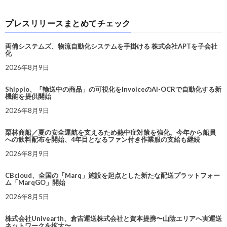
プレスリリースまとめてチェック
両備システムズ、物流自動化システムを手掛ける 株式会社APTを子会社
化
2026年8月9日
Shippio、「輸送中の商品」の可視化をInvoiceのAI-OCRで自動化する新
機能を提供開始
2026年8月9日
栗林商船／夏の安全運航を支えるため熱中症対策を強化。今年から船員
への飲料配布を開始、4年目となるファン付き作業服の支給も継続
2026年8月9日
CBcloud、全国の「Marq」施設を起点とした新たな配送プラットフォー
ム「MarqGO」開始
2026年8月5日
株式会社Univearth、倉吉運送株式会社と資本提携〜山陰エリアへ実運送
ネットワークを拡大〜