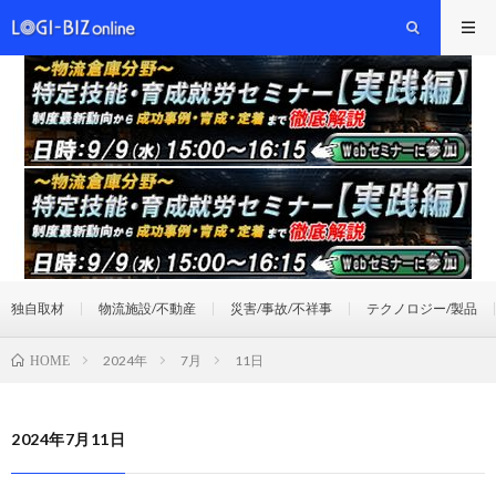
独自取材
物流施設/不動産
災害/事故/不祥事
テクノロジー/製品
2024年
7月
11日
HOME
2024年7月11日