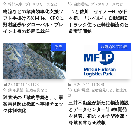
幹部人事
,
プレスリリースなど
自動運転
,
プレスリリースなど
物流などの業務効率化支援ソ
T2と佐川、セイノーHDが日
フト手掛けるX Mile、CFOに
本初、「レベル4」自動運転
野村証券やグローバル・ブレ
トラック使った幹線物流の公
イン出身の松尾氏就任
道実証開始
政策
物流施設/不動産
2024.07.11 13:14:28
2024.07.11 11:38:39
動向/展望
,
記者会見など
動向/展望
,
記者会見など
,
物流施
設
独禁法の「確約手続き」、事
三井不動産が新たに物流施設
案再発防止徹底へ事後チェッ
とデータセンター計8棟開発
ク体制強化
を発表、初のマルチ型冷凍・
冷蔵倉庫も★続報