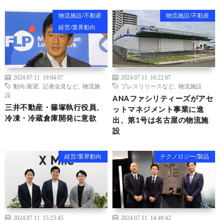
物流施設/不動産
物流施設/不動産
経営/業界動向
2024.07.11 19:04:07
2024.07.11 16:22:07
動向/展望
,
記者会見など
,
物流施
プレスリリースなど
,
物流施設
設
ANAファシリティーズがアセ
三井不動産・篠塚執行役員、
ットマネジメント事業に進
冷凍・冷蔵倉庫開発に意欲
出、第1号は名古屋の物流施
設
経営/業界動向
テクノロジー/製品
2024.07.11 15:23:45
2024.07.11 14:49:42