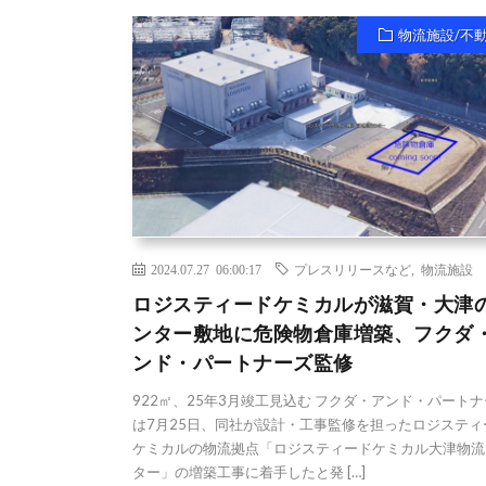
物流施設/不
2024.07.27 06:00:17
プレスリリースなど
,
物流施設
ロジスティードケミカルが滋賀・大津
ンター敷地に危険物倉庫増築、フクダ
ンド・パートナーズ監修
922㎡、25年3月竣工見込む フクダ・アンド・パート
は7月25日、同社が設計・工事監修を担ったロジスティ
ケミカルの物流拠点「ロジスティードケミカル大津物流
ター」の増築工事に着手したと発 […]