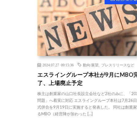
2024.07.27 09:15:36
動向/展望
,
プレスリリースなど
エスライングループ本社が9月にMBO
了、上場廃止予定
株主は創業家の山口社長設立会社など2社のみに、「20
問題」へ着実に対応 エスライングループ本社は7月26
式併合を9月19日に実施すると発表した。 同社は創業
るMBO（経営陣が加わった […]