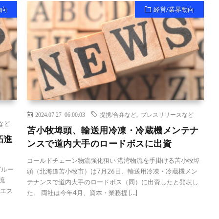
動向
経営/業界動向
2024.07.27 06:00:03
提携/合弁など
,
プレスリリースなど
など
苫小牧埠頭、輸送用冷凍・冷蔵機メンテナ
拓進
ンスで道内大手のロードボスに出資
コールドチェーン物流強化狙い 港湾物流を手掛ける苫小牧埠
グルー
頭（北海道苫小牧市）は7月26日、輸送用冷凍・冷蔵機メン
流
テナンスで道内大手のロードボス（同）に出資したと発表し
でエス
た。 両社は今年4月、資本・業務提 […]