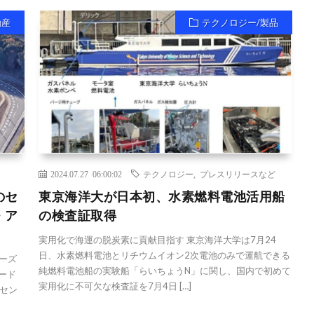
動産
テクノロジー/製品
2024.07.27 06:00:02
テクノロジー
,
プレスリリースなど
のセ
東京海洋大が日本初、水素燃料電池活用船
・ア
の検査証取得
実用化で海運の脱炭素に貢献目指す 東京海洋大学は7月24
日、水素燃料電池とリチウムイオン2次電池のみで運航できる
ナーズ
純燃料電池船の実験船「らいちょうN」に関し、国内で初めて
ード
実用化に不可欠な検査証を7月4日 […]
セン