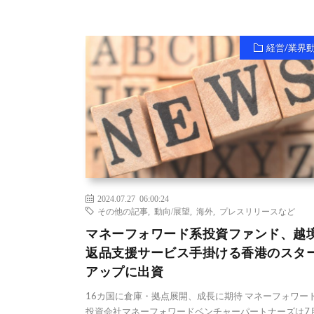
経営/業界
2024.07.27 06:00:24
その他の記事
,
動向/展望
,
海外
,
プレスリリースなど
マネーフォワード系投資ファンド、越境
返品支援サービス手掛ける香港のスタ
アップに出資
16カ国に倉庫・拠点展開、成長に期待 マネーフォワー
投資会社マネーフォワードベンチャーパートナーズは7月