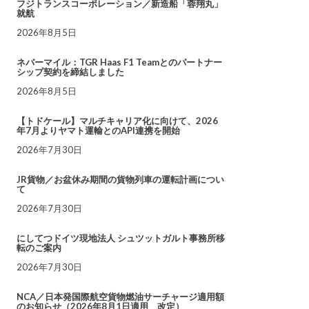
フジトランスコーポレーション／新造船「蓉翔丸」
就航
2026年8月5日
ネバーマイル：TGR Haas F1 Teamとのパートナー
シップ契約を締結しました
2026年8月5日
【トドケール】マルチキャリア化に向けて、2026
年7月よりヤマト運輸とのAPI連携を開始
2026年7月30日
JR貨物／お盆休み期間の貨物列車の運転計画につい
て
2026年7月30日
にしてつドイツ現地法人 シュツットガルト事務所移
転のご案内
2026年7月30日
NCA／日本発国際航空貨物燃油サーチャージ適用額
のお知らせ（2026年8月1日適用 改定）