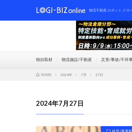
物流不動産,ロボット,ドロ
独自取材
物流施設/不動産
災害/事故/不祥
2024年
7月
27日
HOME
2024年7月27日
経営/業界