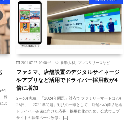
2024.07.27 09:00:46
雇用/人材
,
プレスリリースなど
完
ファミマ、店舗設置のデジタルサイネージ
やアプリなど活用でドライバー採用数が4
倍に増加
24年
日、株
2～6月実績、「2024年問題」対応で ファミリーマートは7月
家によ
26日、「2024年問題」対抗の一環として、店舗への商品配送
ドライバー確保に向けた応募・採用強化のため、公式ウェブ
サイトの募集ページ改修に […]