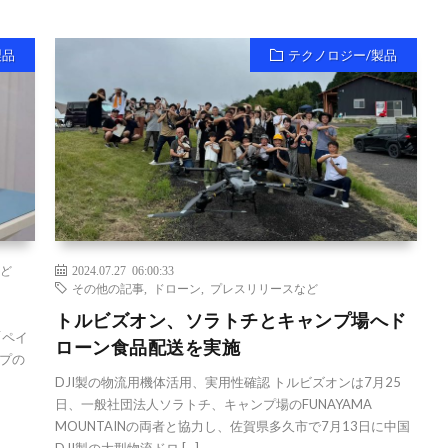
製品
テクノロジー/製品
ど
2024.07.27 06:00:33
その他の記事
,
ドローン
,
プレスリリースなど
トルビズオン、ソラトチとキャンプ場へド
「ペイ
ローン食品配送を実施
プの
DJI製の物流用機体活用、実用性確認 トルビズオンは7月25
日、一般社団法人ソラトチ、キャンプ場のFUNAYAMA
MOUNTAINの両者と協力し、佐賀県多久市で7月13日に中国
DJI製の大型物流ドロ […]