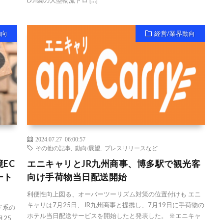
動向
経営/業界動向
2024.07.27 06:00:57
その他の記事
,
動向/展望
,
プレスリリースなど
EC
エニキャリとJR九州商事、博多駅で観光客
ート
向け手荷物当日配送開始
利便性向上図る、オーバーツーリズム対策の位置付けも エニ
キャリは7月25日、JR九州商事と提携し、7月19日に手荷物の
ド系の
ホテル当日配送サービスを開始したと発表した。 ※エニキャ
25