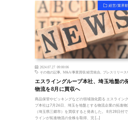
経営/業界
2024.07.27 09:00:06
その他の記事
,
M&A/事業買収/経営統合
,
プレスリリース
エスライングループ本社、埼玉地盤の
物流を8月に買収へ
商品保管やピッキングなどの領域強化図る エスライン
プ本社は7月26日、埼玉を地盤とする物流企業の拓進物
（埼玉県三郷市）を買収すると発表した。 8月28日付
ラインが拓進物流の全株を取得、完 […]