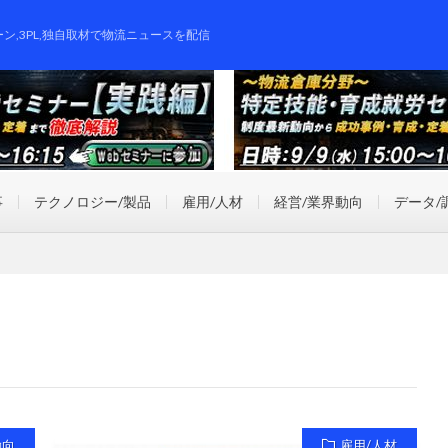
ーン,3PL,独自取材で物流ニュースを配信
事
テクノロジー/製品
雇用/人材
経営/業界動向
データ/
動向
雇用/人材