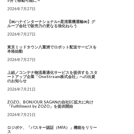
5分で移動可能に～
2026年7月27日
【㈱ハナインターナショナル×星清重機運輸㈱】グ
ループ会社で販売力の更なる強化ねらう
2026年7月27日
東京ミッドタウン八重洲でロボット配送サービスを
本格始動
2026年7月27日
上組／コンテナ物流最適化サービスを提供する スタ
ートアップ企業「OneStream株式会社」への出資
のお知らせ
2026年7月21日
ZOZO、BONJOUR SAGANの自社EC拡大に向け
「Fulfillment by ZOZO」を提供開始
2026年7月21日
ロジポケ、「パスキー認証（MFA）」機能をリリー
ス