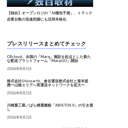
【独自】オープンロジの「AI梱包予測」、トラック
必要台数の迅速把握にも活用本格化
プレスリリースまとめてチェック
CBcloud、全国の「Marq」施設を起点とした新た
な配送プラットフォーム「MarqGO」開始
2026年8月5日
株式会社Univearth、倉吉運送株式会社と資本提
携〜山陰エリアへ実運送ネットワークを拡大〜
2026年8月5日
川崎重工業／ばら積運搬船「ARISTOS II」の引き渡
し
2026年8月5日