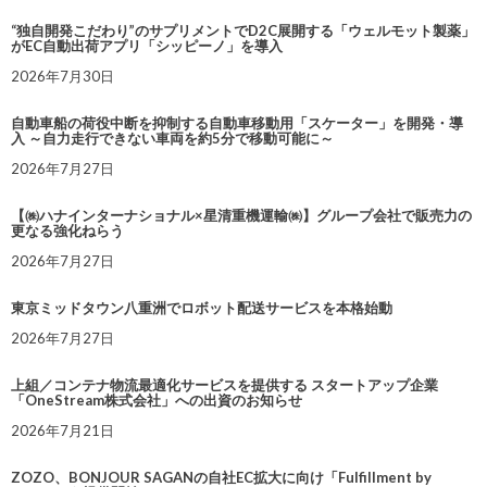
“独自開発こだわり”のサプリメントでD2C展開する「ウェルモット製薬」
がEC自動出荷アプリ「シッピーノ」を導入
2026年7月30日
自動車船の荷役中断を抑制する自動車移動用「スケーター」を開発・導
入 ～自力走行できない車両を約5分で移動可能に～
2026年7月27日
【㈱ハナインターナショナル×星清重機運輸㈱】グループ会社で販売力の
更なる強化ねらう
2026年7月27日
東京ミッドタウン八重洲でロボット配送サービスを本格始動
2026年7月27日
上組／コンテナ物流最適化サービスを提供する スタートアップ企業
「OneStream株式会社」への出資のお知らせ
2026年7月21日
ZOZO、BONJOUR SAGANの自社EC拡大に向け「Fulfillment by