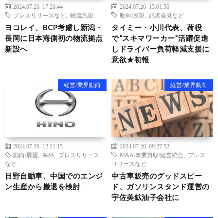
2024.07.26 17:26:44
2024.07.26 15:01:56
プレスリリースなど
,
物流施設
動向/展望
,
記者会見など
ヨコレイ、BCP考慮し新潟・
タイミー・小川代表、荷役
長岡に日本海側初の物流拠点
で“スキマワーカー”活躍促進
新設へ
しドライバー負荷軽減支援に
意欲★初報
経営/業界動向
経営/業界動向
2024.07.26 12:21:15
2024.07.26 09:27:52
動向/展望
,
海外
,
プレスリリース
M&A/事業買収/経営統合
,
プレス
など
リリースなど
日野自動車、中国でのエンジ
中古車販売のグッドスピー
ン生産から撤退を検討
ド、ガソリンスタンド運営の
宇佐美鉱油子会社に