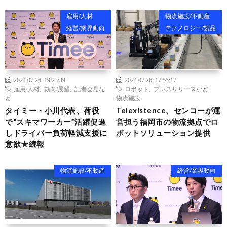
雇用/人材
物流施設/不動産
経営/業界動向
テクノロジー/製品
2024.07.26 19:23:39
2024.07.26 17:55:17
雇用/人材
,
動向/展望
,
記者会見な
ロボット
,
プレスリリースなど
,
ど
物流施設
タイミー・小川代表、荷役
Telexistence、センコーが運
で“スキマワーカー”活躍促進
営担う福岡市の物流拠点でロ
しドライバー負荷軽減支援に
ボットソリューション提供
意欲★続報
物流施設/不動産
経営/業界動向