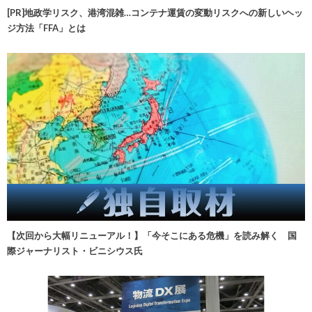
[PR]地政学リスク、港湾混雑…コンテナ運賃の変動リスクへの新しいヘッ
ジ方法「FFA」とは
【次回から大幅リニューアル！】「今そこにある危機」を読み解く 国
際ジャーナリスト・ビニシウス氏