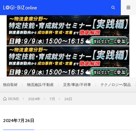
独自取材
物流施設/不動産
災害/事故/不祥事
テクノロジー/製品
2024年
7月
26日
HOME
2024年7月26日