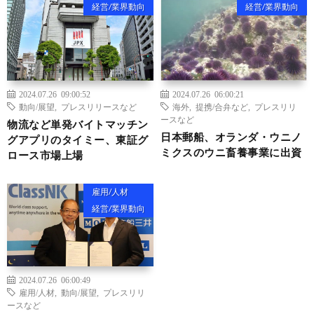
経営/業界動向
経営/業界動向
2024.07.26 09:00:52
2024.07.26 06:00:21
動向/展望
,
プレスリリースなど
海外
,
提携/合弁など
,
プレスリリ
ースなど
物流など単発バイトマッチン
日本郵船、オランダ・ウニノ
グアプリのタイミー、東証グ
ミクスのウニ畜養事業に出資
ロース市場上場
雇用/人材
経営/業界動向
2024.07.26 06:00:49
雇用/人材
,
動向/展望
,
プレスリリ
ースなど