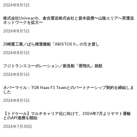
2026年8月5日
株式会社Univearth、倉吉運送株式会社と資本提携〜山陰エリアへ実運送
ネットワークを拡大〜
2026年8月5日
川崎重工業／ばら積運搬船「ARISTOS II」の引き渡し
2026年8月5日
フジトランスコーポレーション／新造船「蓉翔丸」就航
2026年8月5日
ネバーマイル：TGR Haas F1 Teamとのパートナーシップ契約を締結しま
した
2026年8月5日
【トドケール】マルチキャリア化に向けて、2026年7月よりヤマト運輸
とのAPI連携を開始
2026年7月30日