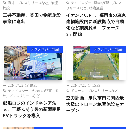
海外
,
プレスリリースなど
,
物流
テクノロジー
,
動向/展望
,
プレス
施設
リリースなど
,
物流施設
三井不動産、英国で物流施設
イオンとCJPT、福岡市の東京
事業に進出
建物施設内に新設拠点で自動
化など業務変革「フェーズ
3」開始
テクノロジー/製品
テクノロジー/製品
2024.07.22 18:19:35
2024.07.22 14:55:33
テクノロジー
,
その他の記事
,
海
ドローン
,
プレスリリースなど
外
,
プレスリリースなど
空力計画、奈良市内に関西最
郵船ロジのインドネシア法
大級のドローン練習施設をオ
人、三菱ふそう製の新型商用
ープン
EVトラックを導入