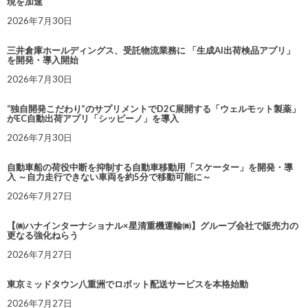
現を加速
2026年7月30日
三井倉庫ホールディングス、受託物流業務に 「生成AI出荷検品アプリ」
を開発・導入開始
2026年7月30日
“独自開発こだわり”のサプリメントでD2C展開する「ウェルモット製薬」
がEC自動出荷アプリ「シッピーノ」を導入
2026年7月30日
自動車船の荷役中断を抑制する自動車移動用「スケーター」を開発・導
入 ～自力走行できない車両を約5分で移動可能に～
2026年7月27日
【㈱ハナインターナショナル×星清重機運輸㈱】グループ会社で販売力の
更なる強化ねらう
2026年7月27日
東京ミッドタウン八重洲でロボット配送サービスを本格始動
2026年7月27日