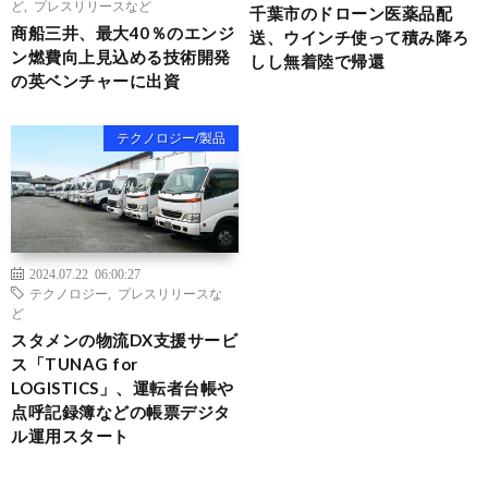
ど
,
プレスリリースなど
千葉市のドローン医薬品配
商船三井、最大40％のエンジ
送、ウインチ使って積み降ろ
ン燃費向上見込める技術開発
しし無着陸で帰還
の英ベンチャーに出資
テクノロジー/製品
2024.07.22 06:00:27
テクノロジー
,
プレスリリースな
ど
スタメンの物流DX支援サービ
ス「TUNAG for
LOGISTICS」、運転者台帳や
点呼記録簿などの帳票デジタ
ル運用スタート