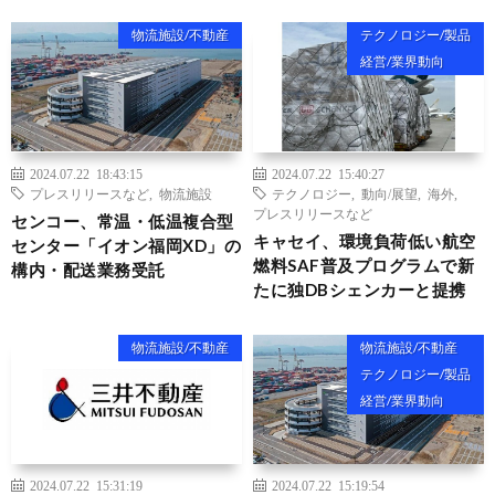
物流施設/不動産
テクノロジー/製品
経営/業界動向
2024.07.22 18:43:15
2024.07.22 15:40:27
プレスリリースなど
,
物流施設
テクノロジー
,
動向/展望
,
海外
,
プレスリリースなど
センコー、常温・低温複合型
キャセイ、環境負荷低い航空
センター「イオン福岡XD」の
燃料SAF普及プログラムで新
構内・配送業務受託
たに独DBシェンカーと提携
物流施設/不動産
物流施設/不動産
テクノロジー/製品
経営/業界動向
2024.07.22 15:31:19
2024.07.22 15:19:54