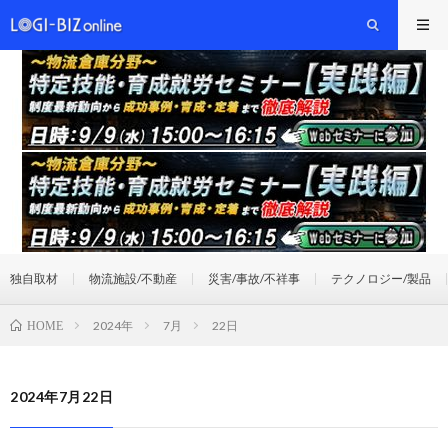
独自取材
物流施設/不動産
災害/事故/不祥事
テクノロジー/製品
2024年
7月
22日
HOME
2024年7月22日