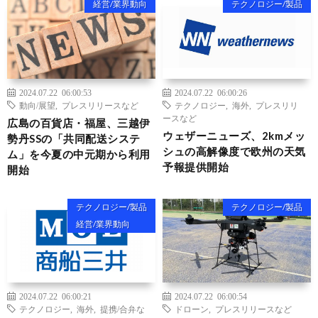
経営/業界動向
テクノロジー/製品
2024.07.22 06:00:53
2024.07.22 06:00:26
動向/展望
,
プレスリリースなど
テクノロジー
,
海外
,
プレスリリ
ースなど
広島の百貨店・福屋、三越伊
ウェザーニューズ、2kmメッ
勢丹SSの「共同配送システ
シュの高解像度で欧州の天気
ム」を今夏の中元期から利用
予報提供開始
開始
テクノロジー/製品
テクノロジー/製品
経営/業界動向
2024.07.22 06:00:21
2024.07.22 06:00:54
テクノロジー
,
海外
,
提携/合弁な
ドローン
,
プレスリリースなど