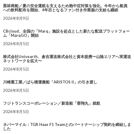
栗林商船／夏の安全運航を支えるため熱中症対策を強化。今年から船員
への飲料配布を開始、4年目となるファン付き作業服の支給も継続
2026年8月9日
CBcloud、全国の「Marq」施設を起点とした新たな配送プラットフォー
ム「MarqGO」開始
2026年8月5日
株式会社Univearth、倉吉運送株式会社と資本提携〜山陰エリアへ実運送
ネットワークを拡大〜
2026年8月5日
川崎重工業／ばら積運搬船「ARISTOS II」の引き渡し
2026年8月5日
フジトランスコーポレーション／新造船「蓉翔丸」就航
2026年8月5日
ネバーマイル：TGR Haas F1 Teamとのパートナーシップ契約を締結しま
した