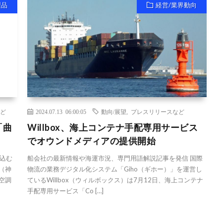
製品
経営/業界動向
ど
2024.07.13 06:00:05
動向/展望
,
プレスリリースなど
「曲
Willbox、海上コンテナ手配専用サービス
でオウンドメディアの提供開始
込む
船会社の最新情報や海運市況、専門用語解説記事を発信 国際
（神
物流の業務デジタル化システム「Giho（ギホー）」を運営し
空調
ているWillbox（ウィルボックス）は7月12日、海上コンテナ
手配専用サービス「Co […]