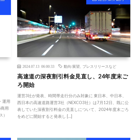
2024.07.13 06:00:33
動向/展望
,
プレスリリースなど
高速道の深夜割引料金見直し、24年度末ご
ろ開始
運営3社が発表、時間帯走行分のみ対象に 東日本、中日本、
・運用
西日本の高速道路運営3社（NEXCO3社）は7月12日、既に公
の商用
表していた深夜割引料金の見直しについて、2024年度末ごろ
ス）
をめどに開始すると発表し […]