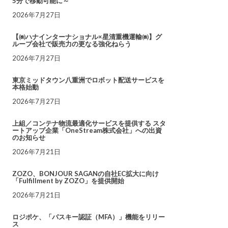
5分で移動可能に～
2026年7月27日
【㈱ハナインターナショナル×星清重機運輸㈱】グ
ループ会社で販売力の更なる強化ねらう
2026年7月27日
東京ミッドタウン八重洲でロボット配送サービスを
本格始動
2026年7月27日
上組／コンテナ物流最適化サービスを提供する スタ
ートアップ企業「OneStream株式会社」への出資
のお知らせ
2026年7月21日
ZOZO、BONJOUR SAGANの自社EC拡大に向け
「Fulfillment by ZOZO」を提供開始
2026年7月21日
ロジポケ、「パスキー認証（MFA）」機能をリリー
ス