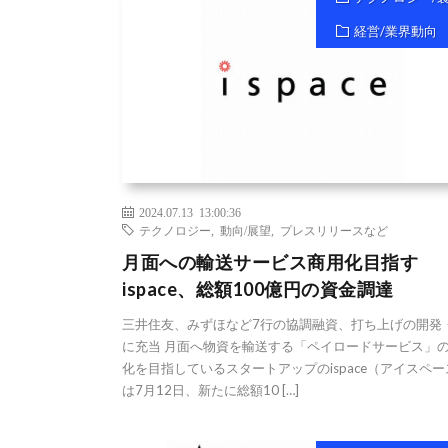
経営/業界動向
2024.07.13 13:00:36
テクノロジー
,
動向/展望
,
プレスリリースなど
月面への輸送サービス商用化目指す
ispace、総額100億円の資金調達
三井住友、みずほなど7行の協調融資、打ち上げの開発
に充当 月面へ物資を輸送する「ペイロードサービス」
化を目指しているスタートアップのispace（アイスペー
は7月12日、新たに総額10 […]