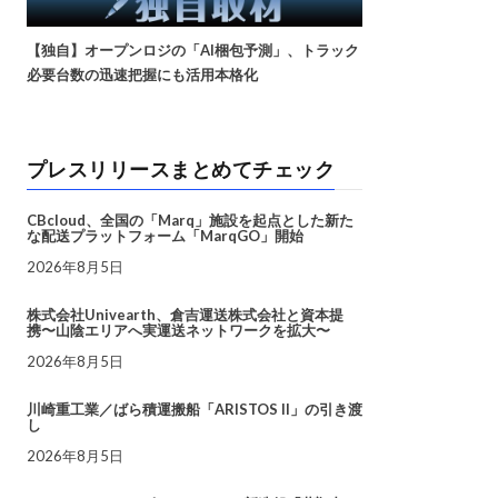
【独自】オープンロジの「AI梱包予測」、トラック
必要台数の迅速把握にも活用本格化
プレスリリースまとめてチェック
CBcloud、全国の「Marq」施設を起点とした新た
な配送プラットフォーム「MarqGO」開始
2026年8月5日
株式会社Univearth、倉吉運送株式会社と資本提
携〜山陰エリアへ実運送ネットワークを拡大〜
2026年8月5日
川崎重工業／ばら積運搬船「ARISTOS II」の引き渡
し
2026年8月5日