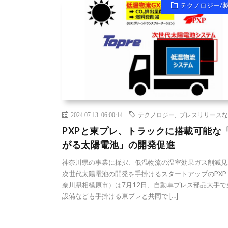
テクノロジー/
2024.07.13 06:00:14
テクノロジー
,
プレスリリースな
PXPと東プレ、トラックに搭載可能な
がる太陽電池」の開発促進
神奈川県の事業に採択、低温物流の温室効果ガス削減見
次世代太陽電池の開発を手掛けるスタートアップのPXP
奈川県相模原市）は7月12日、自動車プレス部品大手で
設備なども手掛ける東プレと共同で […]