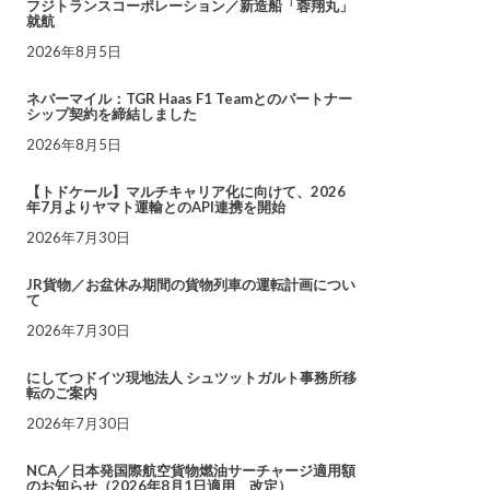
フジトランスコーポレーション／新造船「蓉翔丸」
就航
2026年8月5日
ネバーマイル：TGR Haas F1 Teamとのパートナー
シップ契約を締結しました
2026年8月5日
【トドケール】マルチキャリア化に向けて、2026
年7月よりヤマト運輸とのAPI連携を開始
2026年7月30日
JR貨物／お盆休み期間の貨物列車の運転計画につい
て
2026年7月30日
にしてつドイツ現地法人 シュツットガルト事務所移
転のご案内
2026年7月30日
NCA／日本発国際航空貨物燃油サーチャージ適用額
のお知らせ（2026年8月1日適用 改定）