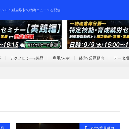
ーン,3PL,独自取材で物流ニュースを配信
事
テクノロジー/製品
雇用/人材
経営/業界動向
データ/
製品
経営/業界動向