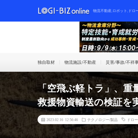
物流不動産,ロボット,ドロ
独自取材
物流施設/不動産
災害/事故/不祥
「空飛ぶ軽トラ」、重
救援物資輸送の検証を
2023.02.16 12:56:46
テクノロジー/製品
ドロー