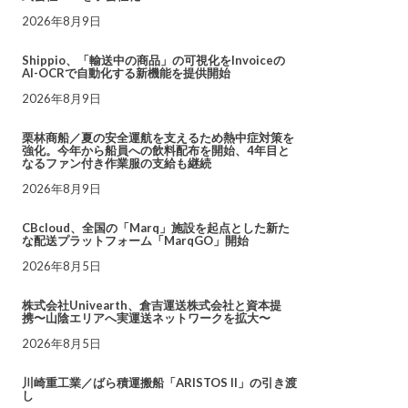
2026年8月9日
Shippio、「輸送中の商品」の可視化をInvoiceの
AI-OCRで自動化する新機能を提供開始
2026年8月9日
栗林商船／夏の安全運航を支えるため熱中症対策を
強化。今年から船員への飲料配布を開始、4年目と
なるファン付き作業服の支給も継続
2026年8月9日
CBcloud、全国の「Marq」施設を起点とした新た
な配送プラットフォーム「MarqGO」開始
2026年8月5日
株式会社Univearth、倉吉運送株式会社と資本提
携〜山陰エリアへ実運送ネットワークを拡大〜
2026年8月5日
川崎重工業／ばら積運搬船「ARISTOS II」の引き渡
し