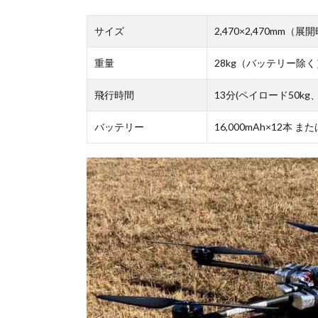
サイズ
2,470×2,470mm（展
重量
28kg（バッテリー除く
飛行時間
13分(ペイロード50kg、1
バッテリー
16,000mAh×12本 また