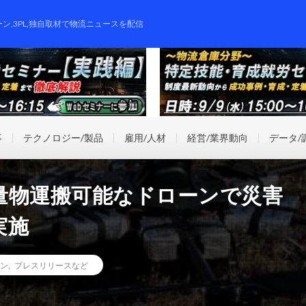
ーン,3PL,独自取材で物流ニュースを配信
事
テクノロジー/製品
雇用/人材
経営/業界動向
データ/
量物運搬可能なドローンで災害
実施
ン
,
プレスリリースなど