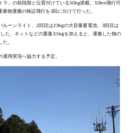
ラ」の前段階と位置付けている50kg搭載、10km飛行可
プ。重量物運搬の検証飛行を3回に分けて行った。
のバルーンライト、2回目は23kgの大容量蓄電池、3回目は
送した。ネットなどの重量3.5kgを加えると、運搬した物の
達した。
の運用実現へ協力する予定。