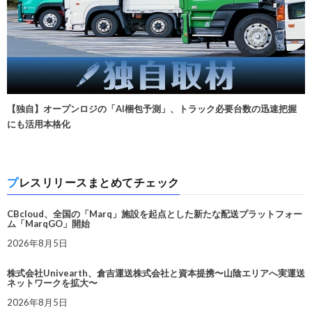
【独自】オープンロジの「AI梱包予測」、トラック必要台数の迅速把握
にも活用本格化
プレスリリースまとめてチェック
CBcloud、全国の「Marq」施設を起点とした新たな配送プラットフォー
ム「MarqGO」開始
2026年8月5日
株式会社Univearth、倉吉運送株式会社と資本提携〜山陰エリアへ実運送
ネットワークを拡大〜
2026年8月5日