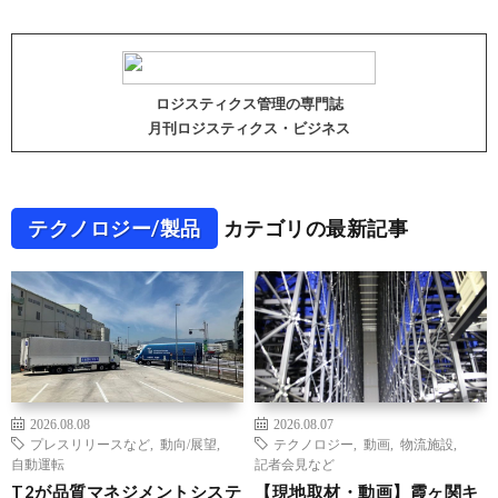
ロジスティクス管理の専門誌
月刊ロジスティクス・ビジネス
テクノロジー/製品
カテゴリの最新記事
2026.08.08
2026.08.07
プレスリリースなど
,
動向/展望
,
テクノロジー
,
動画
,
物流施設
,
自動運転
記者会見など
T2が品質マネジメントシステ
【現地取材・動画】霞ヶ関キ