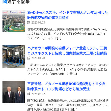
関連する記事
SkyDriveとスズキ、インドで空飛ぶクルマ活用した
医療航空物流の確立目指す
2026.08.03
現地の大手航空会社と実現可能性を共同で調査へ SkyDriveと
スズキは7月31日、インドの大手航空会社Air India（エアイ
ンディア）と、インド[…]
ハクオウロボ開発の自動フォーク量産モデル、三菱
ロジスネクストと協業し国内製造業の工場に初納品
2026.01.20
三菱ロジスネクストと協業 ハクオウロボティクスと三菱ロジ
スネクストの両社は1月20日、ハクオウロボが開発した自動
フォークリフト「AutoFork」の量[…]
三菱造船、メタノール燃料RORO船3隻をトヨタ自
動車系のトヨフジ海運などから追加受注
2025.03.22
既存重油船より輸送単位当たりのCO2排出量20％以上削減見
込む 三菱重工業グループの三菱造船は3月21日、メタノール
燃料を用いるRORO船計3隻をトヨ[…]