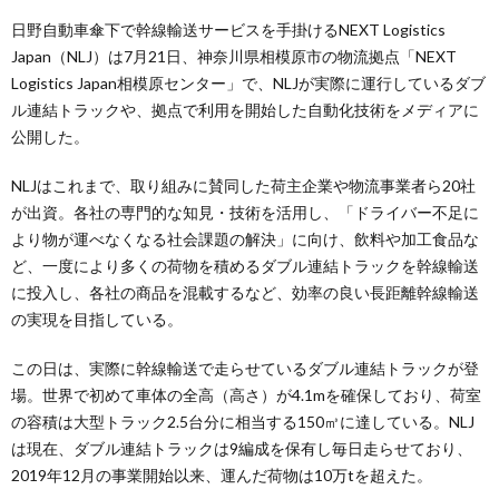
日野自動車傘下で幹線輸送サービスを手掛けるNEXT Logistics
Japan（NLJ）は7月21日、神奈川県相模原市の物流拠点「NEXT
Logistics Japan相模原センター」で、NLJが実際に運行しているダブ
ル連結トラックや、拠点で利用を開始した自動化技術をメディアに
公開した。
NLJはこれまで、取り組みに賛同した荷主企業や物流事業者ら20社
が出資。各社の専門的な知見・技術を活用し、「ドライバー不足に
より物が運べなくなる社会課題の解決」に向け、飲料や加工食品な
ど、一度により多くの荷物を積めるダブル連結トラックを幹線輸送
に投入し、各社の商品を混載するなど、効率の良い長距離幹線輸送
の実現を目指している。
この日は、実際に幹線輸送で走らせているダブル連結トラックが登
場。世界で初めて車体の全高（高さ）が4.1mを確保しており、荷室
の容積は大型トラック2.5台分に相当する150㎥に達している。NLJ
は現在、ダブル連結トラックは9編成を保有し毎日走らせており、
2019年12月の事業開始以来、運んだ荷物は10万tを超えた。