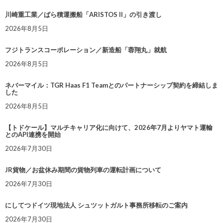
川崎重工業／ばら積運搬船「ARISTOS II」の引き渡し
2026年8月5日
フジトランスコーポレーション／新造船「蓉翔丸」就航
2026年8月5日
ネバーマイル：TGR Haas F1 Teamとのパートナーシップ契約を締結しま
した
2026年8月5日
【トドケール】マルチキャリア化に向けて、2026年7月よりヤマト運輸
とのAPI連携を開始
2026年7月30日
JR貨物／お盆休み期間の貨物列車の運転計画について
2026年7月30日
にしてつドイツ現地法人 シュツットガルト事務所移転のご案内
2026年7月30日