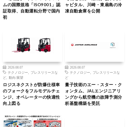
ムの国際規格「ISO9001」認
ャピタル、川崎・東扇島の冷
証取得、自動運転分野で国内
凍自動倉庫を公開
初
2026.08.07
2026.08.07
テクノロジー
,
プレスリリースな
テクノロジー
,
プレスリリースな
ど
,
動向/展望
ど
ロジスネクストが防爆仕様車
量子技術のエー・スター・ク
のフォークをフルモデルチェ
ォンタム、JALエンジニアリ
ンジ、オペレーターの快適性
ングから航空機の故障予測分
向上図る
析基盤構築を受託