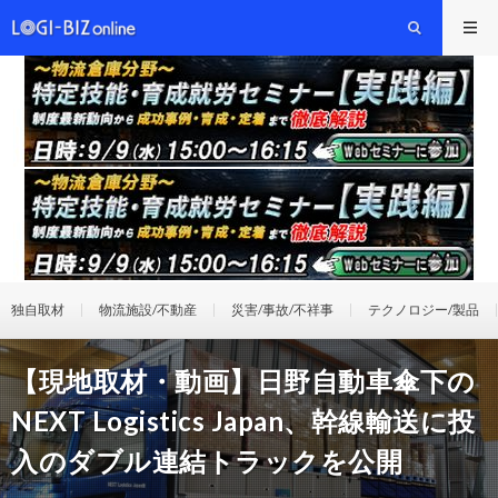
独自取材
物流施設/不動産
災害/事故/不祥事
テクノロジー/製品
【現地取材・動画】日野自動車傘下の
NEXT Logistics Japan、幹線輸送に投
入のダブル連結トラックを公開