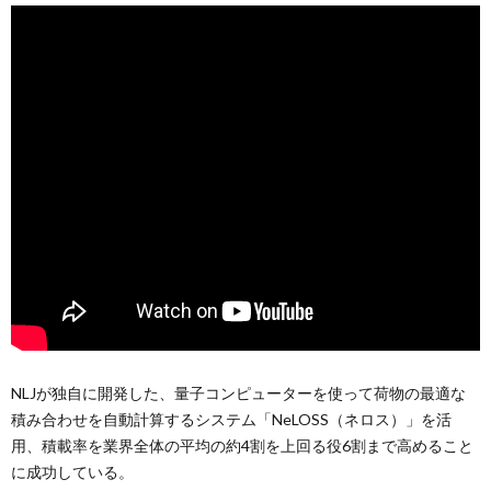
NLJが独自に開発した、量子コンピューターを使って荷物の最適な
積み合わせを自動計算するシステム「NeLOSS（ネロス）」を活
用、積載率を業界全体の平均の約4割を上回る役6割まで高めること
に成功している。