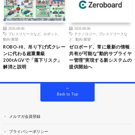
2026.08.06
2026.08.06
プレスリリースなど
,
ロボット
,
テクノロジー
,
プレスリリースな
動向/展望
ど
,
動向/展望
ROBO-HI、吊り下げ式クレー
ゼロボード、常に最新の情報
ンに代わる超重量級
共有が可能な“動的サプライヤ
200tAGVで「落下リスク」
ー管理”実現する新システムの
解消と説明
提供開始へ
Back to Top
メルマガ会員登録
プライバシーポリシー