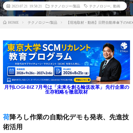
2023.07.21 19:58:21
テクノロジー/製品
テクノロジー
,
動画
テクノロジー/製品
【現地取材・動画】日野自動車傘下のNEXT 
HOME
月刊LOGI-BIZ 7月号は「未来を創る輸送改革」 先行企業の
生存戦略を徹底取材
荷降ろし作業の自動化デモも発表、先進技
術活用