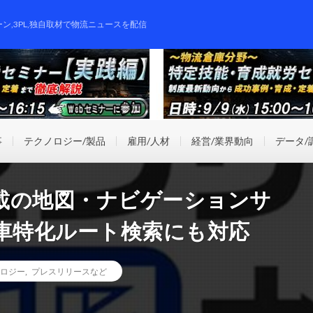
ーン,3PL,独自取材で物流ニュースを配信
事
テクノロジー/製品
雇用/人材
経営/業界動向
データ/
載の地図・ナビゲーションサ
型車特化ルート検索にも対応
ロジー
,
プレスリリースなど