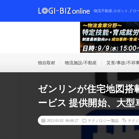
物流不動産,ロボット,ドロ
独自取材
物流施設/不動産
災害/事故/不祥
ゼンリンが住宅地図搭
ービス 提供開始、大
2023.03.02 06:00:27
テクノロジー/製品
テクノ