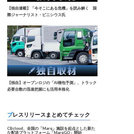
【独自連載】「今そこにある危機」を読み解く 国
際ジャーナリスト・ビニシウス氏
【独自】オープンロジの「AI梱包予測」、トラック
必要台数の迅速把握にも活用本格化
プレスリリースまとめてチェック
CBcloud、全国の「Marq」施設を起点とした新た
な配送プラットフォーム「MarqGO」開始