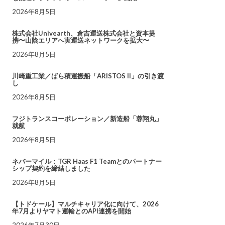
2026年8月5日
株式会社Univearth、倉吉運送株式会社と資本提
携〜山陰エリアへ実運送ネットワークを拡大〜
2026年8月5日
川崎重工業／ばら積運搬船「ARISTOS II」の引き渡
し
2026年8月5日
フジトランスコーポレーション／新造船「蓉翔丸」
就航
2026年8月5日
ネバーマイル：TGR Haas F1 Teamとのパートナー
シップ契約を締結しました
2026年8月5日
【トドケール】マルチキャリア化に向けて、2026
年7月よりヤマト運輸とのAPI連携を開始
2026年7月30日