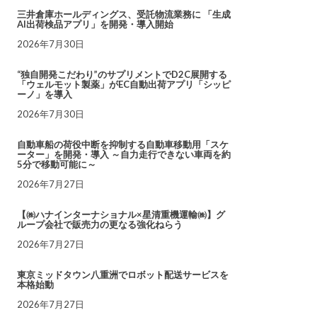
三井倉庫ホールディングス、受託物流業務に 「生成
AI出荷検品アプリ」を開発・導入開始
2026年7月30日
“独自開発こだわり”のサプリメントでD2C展開する
「ウェルモット製薬」がEC自動出荷アプリ「シッピ
ーノ」を導入
2026年7月30日
自動車船の荷役中断を抑制する自動車移動用「スケ
ーター」を開発・導入 ～自力走行できない車両を約
5分で移動可能に～
2026年7月27日
【㈱ハナインターナショナル×星清重機運輸㈱】グ
ループ会社で販売力の更なる強化ねらう
2026年7月27日
東京ミッドタウン八重洲でロボット配送サービスを
本格始動
2026年7月27日