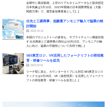
会期中に風況観測、上空のリアルタイムデータなど提供想定
日本気象は5月13日、2025年開催の日本国際博覧会（大阪・
関西万博）で、運営参加事業者として[…]
出光と三菱商事、低酸素アンモニア輸入で協業の検
討開始
2024.10.24
米国のプロジェクトへの参加も、サプライチェーン構築目指
す 出光興産と三菱商事の両社は10月23日、アンモニアの輸
入に向け、協業の可能性について共同で検[…]
SBS東芝ロジ、VR活用したフォークリフトの荷役教
育・研修ツールを拡充
2025.03.01
リーチ型に加え、カウンタータイプにも対応 SBS東芝ロジス
ティクスは2月28日、VR（仮想現実）を活用したフォークリ
フトの荷役教育・研修ツールを拡充し[…]