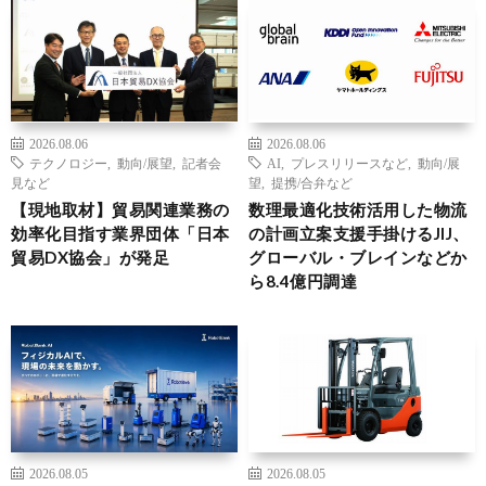
2026.08.06
2026.08.06
テクノロジー
,
動向/展望
,
記者会
AI
,
プレスリリースなど
,
動向/展
見など
望
,
提携/合弁など
【現地取材】貿易関連業務の
数理最適化技術活用した物流
効率化目指す業界団体「日本
の計画立案支援手掛けるJIJ、
貿易DX協会」が発足
グローバル・ブレインなどか
ら8.4億円調達
2026.08.05
2026.08.05