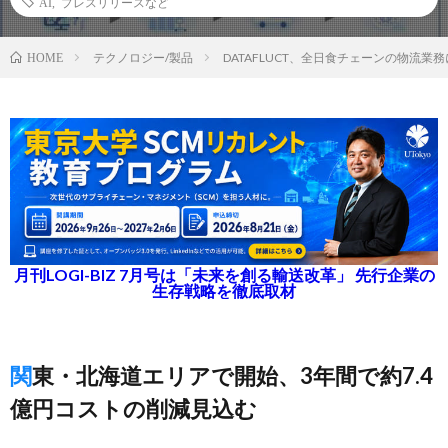
AI
,
プレスリリースなど
テクノロジー/製品
DATAFLUCT、全日食チェーンの物流
HOME
月刊LOGI-BIZ 7月号は「未来を創る輸送改革」 先行企業の
生存戦略を徹底取材
関東・北海道エリアで開始、3年間で約7.4
億円コストの削減見込む