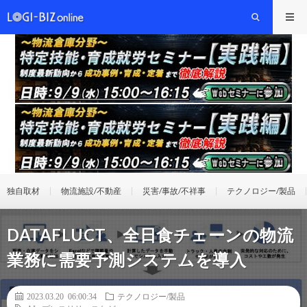
独自取材
物流施設/不動産
災害/事故/不祥事
テクノロジー/製品
DATAFLUCT、全日食チェーンの物流
業務に需要予測システムを導入
2023.03.20 06:00:34
テクノロジー/製品