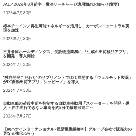
JAL／2026年8月前半 燃油サーチャージ適用額のお知らせ(変更)
2026年7月30日
椿本チエイン／再生可能エネルギーを活用し、カーボンニュートラル実
現を加速
2026年7月30日
三井倉庫ホールディングス、受託物流業務に 「生成AI出荷検品アプリ」
を開発・導入開始
2026年7月30日
“独自開発こだわり”のサプリメントでD2C展開する「ウェルモット製薬」
がEC自動出荷アプリ「シッピーノ」を導入
2026年7月30日
自動車船の荷役中断を抑制する自動車移動用「スケーター」を開発・導
入 ～自力走行できない車両を約5分で移動可能に～
2026年7月27日
【㈱ハナインターナショナル×星清重機運輸㈱】グループ会社で販売力の
更なる強化ねらう