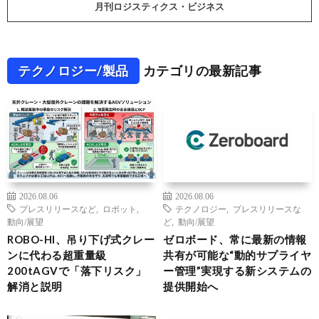
月刊ロジスティクス・ビジネス
テクノロジー/製品
カテゴリの最新記事
2026.08.06
2026.08.06
プレスリリースなど
,
ロボット
,
テクノロジー
,
プレスリリースな
動向/展望
ど
,
動向/展望
ROBO-HI、吊り下げ式クレー
ゼロボード、常に最新の情報
ンに代わる超重量級
共有が可能な“動的サプライヤ
200tAGVで「落下リスク」
ー管理”実現する新システムの
解消と説明
提供開始へ