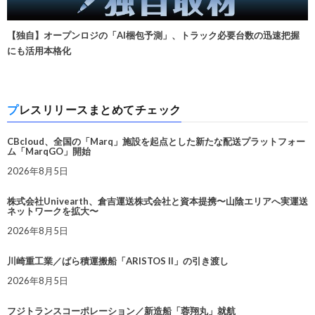
【独自】オープンロジの「AI梱包予測」、トラック必要台数の迅速把握
にも活用本格化
プレスリリースまとめてチェック
CBcloud、全国の「Marq」施設を起点とした新たな配送プラットフォー
ム「MarqGO」開始
2026年8月5日
株式会社Univearth、倉吉運送株式会社と資本提携〜山陰エリアへ実運送
ネットワークを拡大〜
2026年8月5日
川崎重工業／ばら積運搬船「ARISTOS II」の引き渡し
2026年8月5日
フジトランスコーポレーション／新造船「蓉翔丸」就航