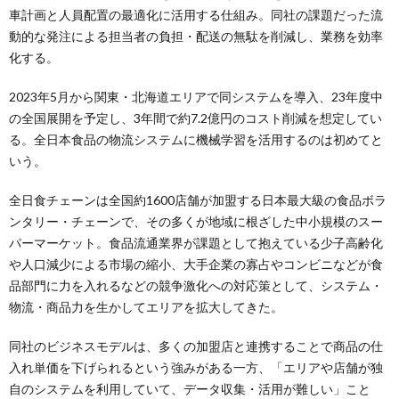
車計画と人員配置の最適化に活用する仕組み。同社の課題だった流
動的な発注による担当者の負担・配送の無駄を削減し、業務を効率
化する。
2023年5月から関東・北海道エリアで同システムを導入、23年度中
の全国展開を予定し、3年間で約7.2億円のコスト削減を想定してい
る。全日本食品の物流システムに機械学習を活用するのは初めてと
いう。
全日食チェーンは全国約1600店舗が加盟する日本最大級の食品ボラ
ンタリー・チェーンで、その多くが地域に根ざした中小規模のスー
パーマーケット。食品流通業界が課題として抱えている少子高齢化
や人口減少による市場の縮小、大手企業の寡占やコンビニなどが食
品部門に力を入れるなどの競争激化への対応策として、システム・
物流・商品力を生かしてエリアを拡大してきた。
同社のビジネスモデルは、多くの加盟店と連携することで商品の仕
入れ単価を下げられるという強みがある一方、「エリアや店舗が独
自のシステムを利用していて、データ収集・活用が難しい」こと