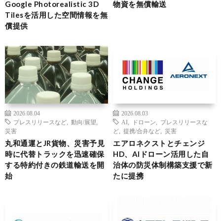
Google Photorealistic 3D
物資を無償輸送
Tilesを活用した空間情報を無
償提供
2026.08.04
2026.08.03
プレスリリースなど
,
動向/展望
,
AI
,
ドローン
,
プレスリリースな
災害
ど
,
提携/合弁など
,
災害
丸和通運とJR貨物、災害予見
エアロネクストとチェンジ
時に代替トラックを迅速確保
HD、AIドローン活用した自
する特約付きの鉄道輸送を開
治体の防災体制構築支援で新
始
たに提携