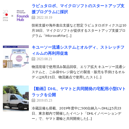
ラピュタロボ、マイクロソフトのスタートアップ支
援プログラムに採択
2022.10.19
技術支援や海外進出支援など想定 ラピュタロボティクスは10
月18日、マイクロソフトが提供するスタートアップ支援プロ
グラム「Microsoft for […]
キユーソー流通システムとオルディ、ストレッチフ
ィルムの再利用促進
2023.08.21
物流現場で使用済み製品回収、エリア拡大 キユーソー流通シ
ステムと、ごみ袋やレジ袋などの製造・販売を手掛けるオル
ディは8月21日、物流拠点で使用したスト[…]
【動画】DHL、ヤマトと共同開発の宅配用小型EVト
ラックを公開
2019.05.23
冷蔵設備も搭載、2019年度中に500台納入へ DHLは5月23
日、東京都内で開催したイベント「DHLイノベーションデ
ー」で、ヤマト運輸と共同開発した[…]