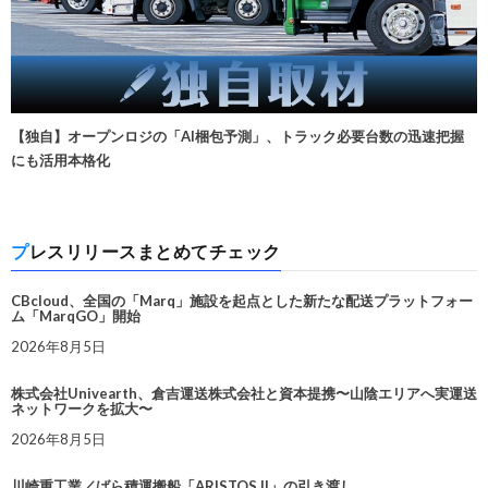
【独自】オープンロジの「AI梱包予測」、トラック必要台数の迅速把握
にも活用本格化
プレスリリースまとめてチェック
CBcloud、全国の「Marq」施設を起点とした新たな配送プラットフォー
ム「MarqGO」開始
2026年8月5日
株式会社Univearth、倉吉運送株式会社と資本提携〜山陰エリアへ実運送
ネットワークを拡大〜
2026年8月5日
川崎重工業／ばら積運搬船「ARISTOS II」の引き渡し