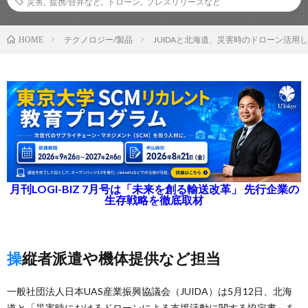
災害
,
提携/合弁など
,
ドローン
,
プレスリリースなど
テクノロジー/製品
JUIDAと北海道、災害時のドローン活用
HOME
月刊LOGI-BIZ 7月号は「未来を創る輸送改革」 先行企業の
生存戦略を徹底取材
操縦者派遣や機体提供など担当
一般社団法人日本UAS産業振興協議会（JUIDA）は5月12日、北海
道と「災害時におけるドローンによる支援活動に関する協定書」を