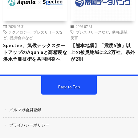
2026.07.31
2026.07.31
テクノロジー
,
プレスリリースな
プレスリリースなど
,
動向/展望
,
ど
,
提携/合弁など
災害
Spectee、気候テックスター
【熊本地震】「震度5強」以
トアップのAquniaと高精度な
上の被災地域に2.2万社、県外
洪水予測技術を共同開発へ
が2割
Back to Top
メルマガ会員登録
プライバシーポリシー