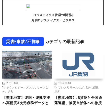
ロジスティクス管理の専門誌
月刊ロジスティクス・ビジネス
災害/事故/不祥事
カテゴリの最新記事
2026.08.05
2026.08.04
テクノロジー
,
プレスリリースな
プレスリリースなど
,
動向/展望
,
ど
,
災害
災害
【熊本地震】復旧・復興支援
【熊本地震】JR貨物と全国通
へ高精度3次元点群データと
運連盟、被災自治体への救援