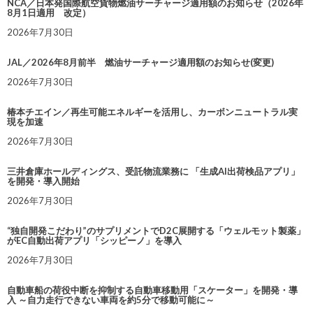
NCA／日本発国際航空貨物燃油サーチャージ適用額のお知らせ（2026年
8月1日適用 改定）
2026年7月30日
JAL／2026年8月前半 燃油サーチャージ適用額のお知らせ(変更)
2026年7月30日
椿本チエイン／再生可能エネルギーを活用し、カーボンニュートラル実
現を加速
2026年7月30日
三井倉庫ホールディングス、受託物流業務に 「生成AI出荷検品アプリ」
を開発・導入開始
2026年7月30日
“独自開発こだわり”のサプリメントでD2C展開する「ウェルモット製薬」
がEC自動出荷アプリ「シッピーノ」を導入
2026年7月30日
自動車船の荷役中断を抑制する自動車移動用「スケーター」を開発・導
入 ～自力走行できない車両を約5分で移動可能に～