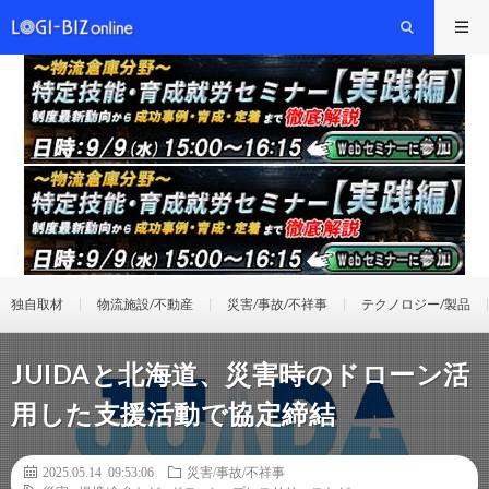
独自取材
物流施設/不動産
災害/事故/不祥事
テクノロジー/製品
JUIDAと北海道、災害時のドローン活
用した支援活動で協定締結
2025.05.14 09:53:06
災害/事故/不祥事