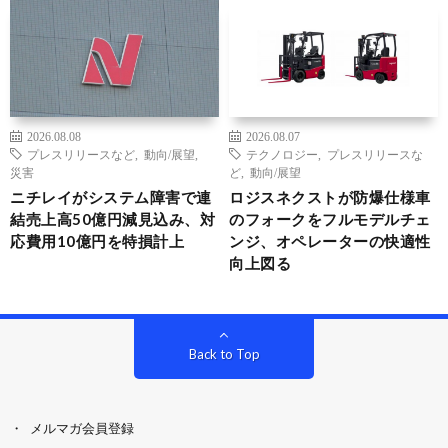
2026.08.08
2026.08.07
プレスリリースなど
,
動向/展望
,
テクノロジー
,
プレスリリースな
災害
ど
,
動向/展望
ニチレイがシステム障害で連
ロジスネクストが防爆仕様車
結売上高50億円減見込み、対
のフォークをフルモデルチェ
応費用10億円を特損計上
ンジ、オペレーターの快適性
向上図る
Back to Top
メルマガ会員登録