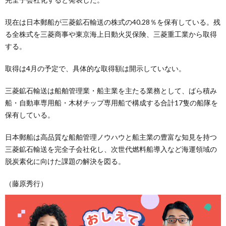
現在は日本郵船が三菱鉱石輸送の株式の40.28％を保有している。残
る全株式を三菱商事や東京海上日動火災保険、三菱重工業から取得
する。
取得は4月の予定で、具体的な取得額は開示していない。
三菱鉱石輸送は船舶管理業・船主業を主たる業務として、ばら積み
船・自動車専用船・木材チップ専用船で構成する合計17隻の船隊を
保有している。
日本郵船は高品質な船舶管理ノウハウと船主業の豊富な知見を持つ
三菱鉱石輸送を完全子会社化し、次世代燃料船導入など海運領域の
脱炭素化に向けた課題の解決を図る。
（藤原秀行）