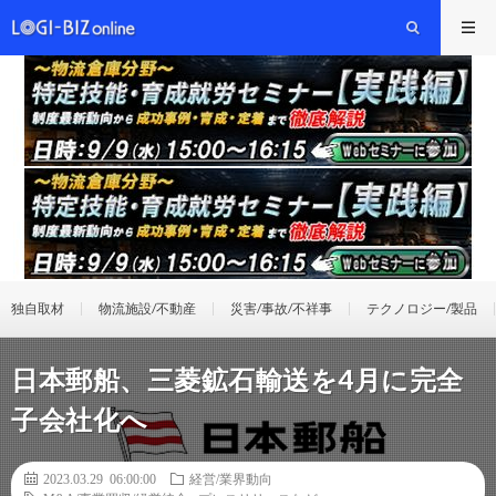
独自取材
物流施設/不動産
災害/事故/不祥事
テクノロジー/製品
日本郵船、三菱鉱石輸送を4月に完全
子会社化へ
2023.03.29 06:00:00
経営/業界動向