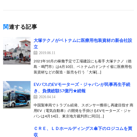
関連する記事
大塚テクノがベトナムに医療用包装資材の新会社設
立
2019.06.11
2021年10月の稼働予定で工場建設にも着手 大塚テクノ（徳
島・鳴門市）は6月10日、ベトナムのドンナイ省に医療用包
装資材などの製造・販売を行う「大塚[…]
EVバスのEVモーターズ・ジャパンが民事再生手続
き、負債総額57億円★続報
2026.04.14
中国製車両でトラブル続発、スポンサー獲得し再建目指す 商
用EV（電気自動車）の開発を手掛けるEVモーターズ・ジャ
パンは4月14日、東京地方裁判所に同日[…]
ＣＲＥ、ＬＤホールディングス傘下のロジコムを買
収