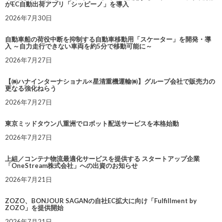
がEC自動出荷アプリ「シッピーノ」を導入
2026年7月30日
自動車船の荷役中断を抑制する自動車移動用「スケーター」を開発・導
入 ～自力走行できない車両を約5分で移動可能に～
2026年7月27日
【㈱ハナインターナショナル×星清重機運輸㈱】グループ会社で販売力の
更なる強化ねらう
2026年7月27日
東京ミッドタウン八重洲でロボット配送サービスを本格始動
2026年7月27日
上組／コンテナ物流最適化サービスを提供する スタートアップ企業
「OneStream株式会社」への出資のお知らせ
2026年7月21日
ZOZO、BONJOUR SAGANの自社EC拡大に向け「Fulfillment by
ZOZO」を提供開始
2026年7月21日