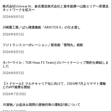
株式会社Univearth、倉吉運送株式会社と資本提携〜山陰エリアへ実運送
ネットワークを拡大〜
2026年8月5日
川崎重工業／ばら積運搬船「ARISTOS II」の引き渡し
2026年8月5日
フジトランスコーポレーション／新造船「蓉翔丸」就航
2026年8月5日
ネバーマイル：TGR Haas F1 Teamとのパートナーシップ契約を締結しま
した
2026年8月5日
【トドケール】マルチキャリア化に向けて、2026年7月よりヤマト運輸
とのAPI連携を開始
2026年7月30日
JR貨物／お盆休み期間の貨物列車の運転計画について