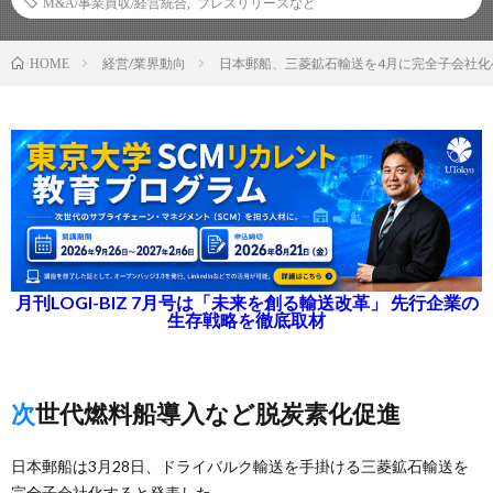
M&A/事業買収/経営統合
,
プレスリリースなど
経営/業界動向
日本郵船、三菱鉱石輸送を4月に完全子会社化
HOME
月刊LOGI-BIZ 7月号は「未来を創る輸送改革」 先行企業の
生存戦略を徹底取材
次世代燃料船導入など脱炭素化促進
日本郵船は3月28日、ドライバルク輸送を手掛ける三菱鉱石輸送を
完全子会社化すると発表した。