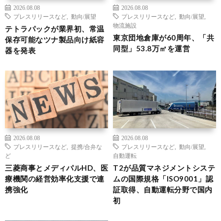
2026.08.08
2026.08.08
プレスリリースなど
,
動向/展望
プレスリリースなど
,
動向/展望
,
物流施設
テトラパックが業界初、常温
東京団地倉庫が60周年、「共
保存可能なツナ製品向け紙容
同型」53.8万㎡を運営
器を発表
2026.08.08
2026.08.08
プレスリリースなど
,
提携/合弁な
プレスリリースなど
,
動向/展望
,
ど
自動運転
三菱商事とメディパルHD、医
T2が品質マネジメントシステ
療機関の経営効率化支援で連
ムの国際規格「ISO9001」認
携強化
証取得、自動運転分野で国内
初