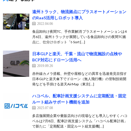
遠州トラック、物流拠点にプラスオートメーション
のRaaS活用しロボット導入
2022.04.06
食品卸向け夜間TC、手作業解消 プラスオートメーションは4
月6日、遠州トラックが展開している食品卸向けの夜間TC拠
点に、仕分けロボット「t-Sort […]
日本GLPと楽天、千葉・流山で物流施設の点検や
BCP対応にドローン活用へ
2019.09.26
赤外線カメラ搭載、外壁や屋根などの異常を迅速発見目指す
日本GLPと楽天傘下でドローン（無人飛行機）の管制技術開
発などを手掛ける楽天AirMap（東京[…]
ハコベル、配車計画支援システムに定期配送・固定
ルート組みサポート機能を追加
2025.07.08
多店舗展開企業や量販店向けの現場なども導入しやすく ハコ
ベルは7月8日、配車計画支援システム「ハコベル配車計画」
で新たに「定期配送・固定ルート組支援機[…]