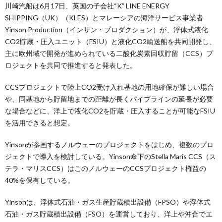
川崎汽船は6月17日、英国の子会社“K” LINE ENERGY
SHIPPING（UK）（KLES）とマレーシアの海洋サービス事業者
Yinson Production（インサン・プロダクション）が、浮体式液化
CO2貯蔵・圧入ユニット（FSIU）と液化CO2輸送船を共同開発し、
主に欧州域で開発が進められている二酸化炭素回収貯留（CCS）プ
ロジェクトを共同で推進すると発表した。
CCSプロジェクトで陸上CO2受け入れ基地の用地確保が難しい場合
や、同基地から貯留地までの距離が長くパイプラインの延長が必要
な場合などに、洋上で液化CO2を貯蔵・圧入することが可能なFSIU
を活用できると想定。
Yinsonが参画するノルウェーのプロジェクトをはじめ、複数のプロ
ジェクトで導入を検討している。Yinson傘下のStella Maris CCS（ス
テラ・マリスCCS）はこのノルウェーのCCSプロジェクト権益の
40%を保有している。
Yinsonは、浮体式石油・ガス生産貯蔵積出設備（FPSO）や浮体式
石油・ガス貯蔵積出設備（FSO）を運営しており、洋上や沖合でエ