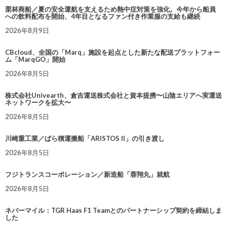
栗林商船／夏の安全運航を支えるため熱中症対策を強化。今年から船員
への飲料配布を開始、4年目となるファン付き作業服の支給も継続
2026年8月9日
CBcloud、全国の「Marq」施設を起点とした新たな配送プラットフォー
ム「MarqGO」開始
2026年8月5日
株式会社Univearth、倉吉運送株式会社と資本提携〜山陰エリアへ実運送
ネットワークを拡大〜
2026年8月5日
川崎重工業／ばら積運搬船「ARISTOS II」の引き渡し
2026年8月5日
フジトランスコーポレーション／新造船「蓉翔丸」就航
2026年8月5日
ネバーマイル：TGR Haas F1 Teamとのパートナーシップ契約を締結しま
した