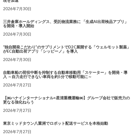
現を加速
2026年7月30日
三井倉庫ホールディングス、受託物流業務に 「生成AI出荷検品アプリ」
を開発・導入開始
2026年7月30日
“独自開発こだわり”のサプリメントでD2C展開する「ウェルモット製薬」
がEC自動出荷アプリ「シッピーノ」を導入
2026年7月30日
自動車船の荷役中断を抑制する自動車移動用「スケーター」を開発・導
入 ～自力走行できない車両を約5分で移動可能に～
2026年7月27日
【㈱ハナインターナショナル×星清重機運輸㈱】グループ会社で販売力の
更なる強化ねらう
2026年7月27日
東京ミッドタウン八重洲でロボット配送サービスを本格始動
2026年7月27日