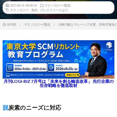
2025.06.19 06:00:34
テクノロジー/製品
テクノロジー
,
海外
,
プレスリリースなど
テクノロジー/製品
川崎汽船とマレーシア企業、浮体式液化C
HOME
月刊LOGI-BIZ 7月号は「未来を創る輸送改革」 先行企業の
生存戦略を徹底取材
脱炭素のニーズに対応