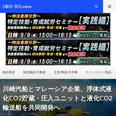
独自取材
物流施設/不動産
災害/事故/不祥事
テクノロジー/製品
川崎汽船とマレーシア企業、浮体式液
化CO2貯蔵・圧入ユニットと液化CO2
輸送船を共同開発へ