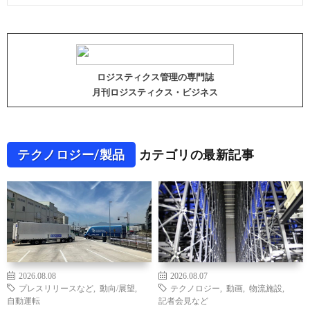
ロジスティクス管理の専門誌
月刊ロジスティクス・ビジネス
テクノロジー/製品
カテゴリの最新記事
2026.08.08
2026.08.07
プレスリリースなど
,
動向/展望
,
テクノロジー
,
動画
,
物流施設
,
自動運転
記者会見など