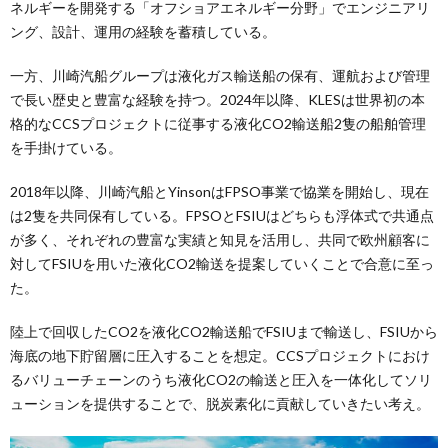
ネルギーを開発する「オフショアエネルギー分野」でエンジニアリ
ング、設計、運用の経験を蓄積している。
一方、川崎汽船グループは液化ガス輸送船の保有、運航および管理
で長い歴史と豊富な経験を持つ。2024年以降、KLESは世界初の本
格的なCCSプロジェクトに従事する液化CO2輸送船2隻の船舶管理
を手掛けている。
2018年以降、川崎汽船とYinsonはFPSO事業で協業を開始し、現在
は2隻を共同保有している。FPSOとFSIUはどちらも浮体式で共通点
が多く、それぞれの豊富な実績と知見を活用し、共同で欧州顧客に
対してFSIUを用いた液化CO2輸送を提案していくことで合意に至っ
た。
陸上で回収したCO2を液化CO2輸送船でFSIUまで輸送し、FSIUから
海底の地下貯留層に圧入することを想定。CCSプロジェクトにおけ
るバリューチェーンのうち液化CO2の輸送と圧入を一体化してソリ
ューションを提供することで、脱炭素化に貢献していきたい考え。