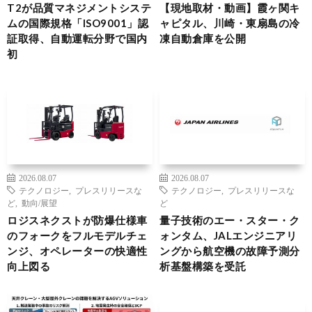
T2が品質マネジメントシステ
【現地取材・動画】霞ヶ関キ
ムの国際規格「ISO9001」認
ャピタル、川崎・東扇島の冷
証取得、自動運転分野で国内
凍自動倉庫を公開
初
2026.08.07
2026.08.07
テクノロジー
,
プレスリリースな
テクノロジー
,
プレスリリースな
ど
,
動向/展望
ど
ロジスネクストが防爆仕様車
量子技術のエー・スター・ク
のフォークをフルモデルチェ
ォンタム、JALエンジニアリ
ンジ、オペレーターの快適性
ングから航空機の故障予測分
向上図る
析基盤構築を受託