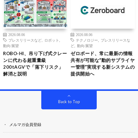
2026.08.06
2026.08.06
プレスリリースなど
,
ロボット
,
テクノロジー
,
プレスリリースな
動向/展望
ど
,
動向/展望
ROBO-HI、吊り下げ式クレー
ゼロボード、常に最新の情報
ンに代わる超重量級
共有が可能な“動的サプライヤ
200tAGVで「落下リスク」
ー管理”実現する新システムの
解消と説明
提供開始へ
Back to Top
メルマガ会員登録