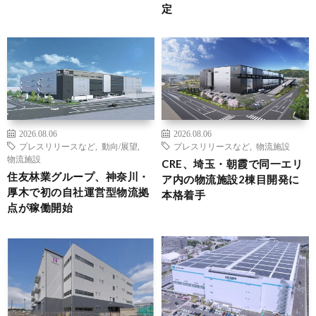
定
2026.08.06
2026.08.06
プレスリリースなど
,
動向/展望
,
プレスリリースなど
,
物流施設
物流施設
CRE、埼玉・朝霞で同一エリ
住友林業グループ、神奈川・
ア内の物流施設2棟目開発に
厚木で初の自社運営型物流拠
本格着手
点が稼働開始