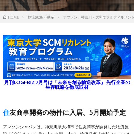
物流施設/不動産
アマゾン、神奈川・大和でフルフィルメン
HOME
月刊LOGI-BIZ 7月号は「未来を創る輸送改革」 先行企業の
生存戦略を徹底取材
住友商事開発の物件に入居、5月開始予定
アマゾンジャパンは、神奈川県大和市で住友商事が開発した物流施
設「SOSiLA（ソシラ）中央林間」内で、物流拠点「大和フルフィル