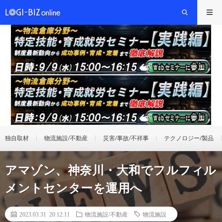
独自取材
物流施設/不動産
災害/事故/不祥事
テクノロジー/製品
アマゾン、神奈川・大和でフルフィル
メントセンターを運用へ
2023.03.31 20:12:11
物流施設/不動産
物流施設