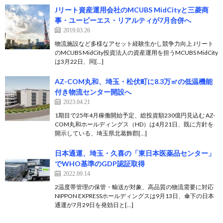
Jリート資産運用会社のMCUBS MidCityと三菱商
事・ユービーエス・リアルティが7月合併へ
2019.03.26
物流施設など多様なアセット経験生かし競争力向上 Jリート
のMCUBS MidCity投資法人の資産運用を担うMCUBS MidCity
は3月22日、同[…]
AZ-COM丸和、埼玉・松伏町に8.3万㎡の低温機能
付き物流センター開設へ
2023.04.21
1期目で25年4月稼働開始予定、総投資額230億円見込む AZ-
COM丸和ホールディングス（HD）は4月21日、既に方針を
開示している、埼玉県北葛飾郡[…]
日本通運、埼玉・久喜の「東日本医薬品センター」
でWHO基準のGDP認証取得
2022.09.14
2温度帯管理の保管・輸送が対象、高品質の物流需要に対応
NIPPON EXPRESSホールディングスは9月13日、傘下の日本
通運が7月29日を発効日と[…]