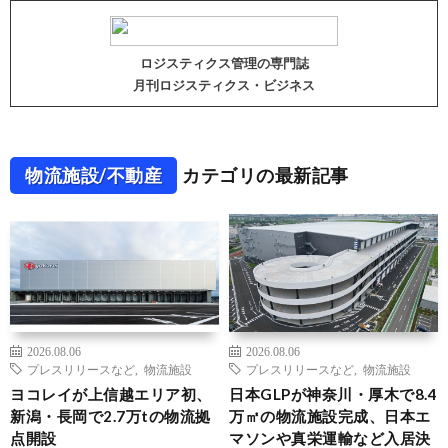
ロジスティクス管理の専門誌
月刊ロジスティクス・ビジネス
物流施設/不動産
カテゴリの最新記事
2026.08.06
2026.08.06
プレスリリースなど
,
物流施設
プレスリリースなど
,
物流施設
ヨコレイが上信越エリア初、
日本GLPが神奈川・厚木で8.4
新潟・長岡で2.7万tの物流拠
万㎡の物流施設完成、日本エ
点開設
マソンや真栄運輸など入居決