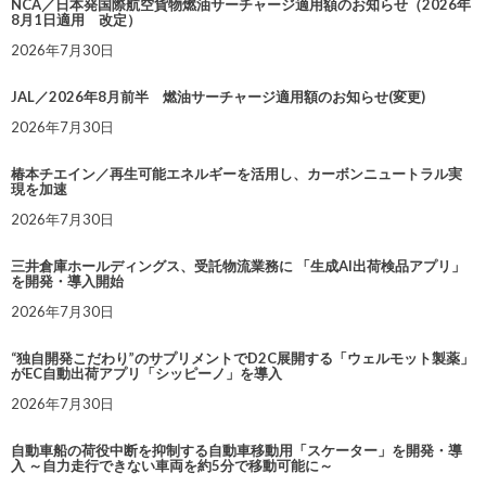
NCA／日本発国際航空貨物燃油サーチャージ適用額のお知らせ（2026年
8月1日適用 改定）
2026年7月30日
JAL／2026年8月前半 燃油サーチャージ適用額のお知らせ(変更)
2026年7月30日
椿本チエイン／再生可能エネルギーを活用し、カーボンニュートラル実
現を加速
2026年7月30日
三井倉庫ホールディングス、受託物流業務に 「生成AI出荷検品アプリ」
を開発・導入開始
2026年7月30日
“独自開発こだわり”のサプリメントでD2C展開する「ウェルモット製薬」
がEC自動出荷アプリ「シッピーノ」を導入
2026年7月30日
自動車船の荷役中断を抑制する自動車移動用「スケーター」を開発・導
入 ～自力走行できない車両を約5分で移動可能に～