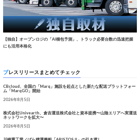
【独自】オープンロジの「AI梱包予測」、トラック必要台数の迅速把握
にも活用本格化
プレスリリースまとめてチェック
CBcloud、全国の「Marq」施設を起点とした新たな配送プラットフォー
ム「MarqGO」開始
2026年8月5日
株式会社Univearth、倉吉運送株式会社と資本提携〜山陰エリアへ実運送
ネットワークを拡大〜
2026年8月5日
川崎重工業／ばら積運搬船「ARISTOS II」の引き渡し