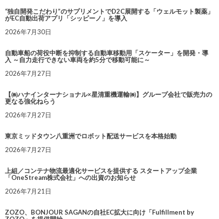
“独自開発こだわり”のサプリメントでD2C展開する「ウェルモット製薬」
がEC自動出荷アプリ「シッピーノ」を導入
2026年7月30日
自動車船の荷役中断を抑制する自動車移動用「スケーター」を開発・導
入 ～自力走行できない車両を約5分で移動可能に～
2026年7月27日
【㈱ハナインターナショナル×星清重機運輸㈱】グループ会社で販売力の
更なる強化ねらう
2026年7月27日
東京ミッドタウン八重洲でロボット配送サービスを本格始動
2026年7月27日
上組／コンテナ物流最適化サービスを提供する スタートアップ企業
「OneStream株式会社」への出資のお知らせ
2026年7月21日
ZOZO、BONJOUR SAGANの自社EC拡大に向け「Fulfillment by