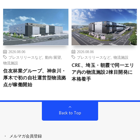
2026.08.06
2026.08.06
プレスリリースなど
,
動向/展望
,
プレスリリースなど
,
物流施設
物流施設
CRE、埼玉・朝霞で同一エリ
住友林業グループ、神奈川・
ア内の物流施設2棟目開発に
厚木で初の自社運営型物流拠
本格着手
点が稼働開始
Back to Top
メルマガ会員登録