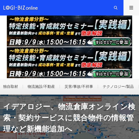
独自取材
物流施設/不動産
災害/事故/不祥事
テクノロジー/製品
イデアロジー、物流倉庫オンライン検
索・契約サービスに競合物件の情報管
理など新機能追加へ