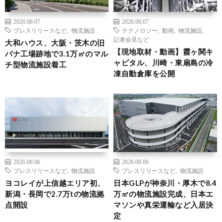
2026.08.07
2026.08.07
プレスリリースなど
,
物流施設
テクノロジー
,
動画
,
物流施設
,
記者会見など
大和ハウス、大阪・茨木の旧
【現地取材・動画】霞ヶ関キ
パナ工場跡地で3.1万㎡のマル
ャピタル、川崎・東扇島の冷
チ型物流施設着工
凍自動倉庫を公開
2026.08.06
2026.08.06
プレスリリースなど
,
物流施設
プレスリリースなど
,
物流施設
ヨコレイが上信越エリア初、
日本GLPが神奈川・厚木で8.4
新潟・長岡で2.7万tの物流拠
万㎡の物流施設完成、日本エ
点開設
マソンや真栄運輸など入居決
定