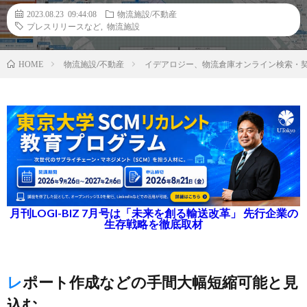
2023.08.23 09:44:08
物流施設/不動産
プレスリリースなど
,
物流施設
物流施設/不動産
イデアロジー、物流倉庫オンライン検索・
HOME
月刊LOGI-BIZ 7月号は「未来を創る輸送改革」 先行企業の
生存戦略を徹底取材
レポート作成などの手間大幅短縮可能と見
込む