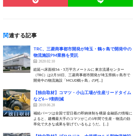
関連する記事
TRC、三菱商事都市開発が埼玉・鶴ヶ島で開発中の
物流施設PM業務を受託
2020.02.10
総延べ床面積56・5万平方メートルに 東京流通センター
（TRC）は2月10日、三菱商事都市開発が埼玉県鶴ヶ島市で
開発中の物流施設「MCUD鶴ヶ島」のP[…]
【独自取材】コマツ・小山工場が生産リードタイム
など6～9割削減
2019.06.28
補給パーツは全国で翌日着の即納体制を構築 金融筋の情報に
よると、建機最大手のコマツがこの1年間で生産・物流の効
率化で大きな成果を挙げているもようだ。 […]