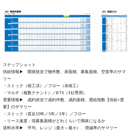
スナップショット
供給情報▶ 開発状況で物件数、床面積、募集面積、空室率のサマ
リー
・ストック（竣工済）／フロー（未竣工）
・マルチ（複数テナント）／BTS（1社専用）
需要情報▶ 成約状況で成約件数、成約面積、需給指数【供給÷需
要】のサマリー
・ストック（直近10年／5年／1年）／フロー
・リース速度：現募集面積がどれくらいで満床になるか
賃料水準▶ 平均、レンジ（最大～最小）、増減率のサマリー