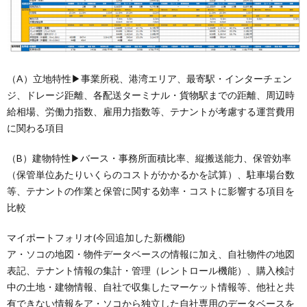
（A）立地特性▶事業所税、港湾エリア、最寄駅・インターチェン
ジ、ドレージ距離、各配送ターミナル・貨物駅までの距離、周辺時
給相場、労働力指数、雇用力指数等、テナントが考慮する運営費用
に関わる項目
（B）建物特性▶バース・事務所面積比率、縦搬送能力、保管効率
（保管単位あたりいくらのコストがかかるかを試算）、駐車場台数
等、テナントの作業と保管に関する効率・コストに影響する項目を
比較
マイポートフォリオ(今回追加した新機能)
ア・ソコの地図・物件データベースの情報に加え、自社物件の地図
表記、テナント情報の集計・管理（レントロール機能）、購入検討
中の土地・建物情報、自社で収集したマーケット情報等、他社と共
有できない情報をア・ソコから独立した自社専用のデータベースを