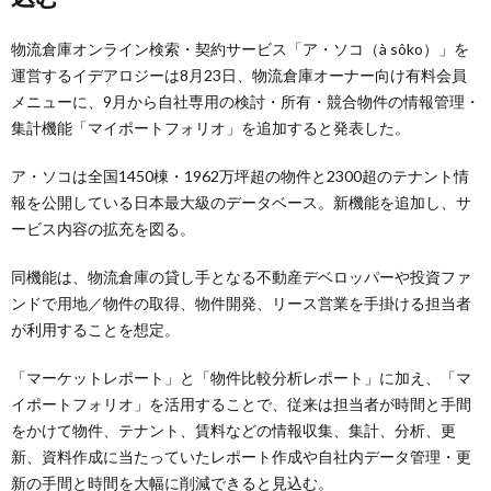
物流倉庫オンライン検索・契約サービス「ア・ソコ（à sôko）」を
運営するイデアロジーは8月23日、物流倉庫オーナー向け有料会員
メニューに、9月から自社専用の検討・所有・競合物件の情報管理・
集計機能「マイポートフォリオ」を追加すると発表した。
ア・ソコは全国1450棟・1962万坪超の物件と2300超のテナント情
報を公開している日本最大級のデータベース。新機能を追加し、サ
ービス内容の拡充を図る。
同機能は、物流倉庫の貸し手となる不動産デベロッパーや投資ファ
ンドで用地／物件の取得、物件開発、リース営業を手掛ける担当者
が利用することを想定。
「マーケットレポート」と「物件比較分析レポート」に加え、「マ
イポートフォリオ」を活用することで、従来は担当者が時間と手間
をかけて物件、テナント、賃料などの情報収集、集計、分析、更
新、資料作成に当たっていたレポート作成や自社内データ管理・更
新の手間と時間を大幅に削減できると見込む。