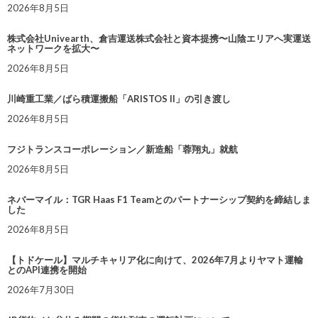
2026年8月5日
株式会社Univearth、倉吉運送株式会社と資本提携〜山陰エリアへ実運送
ネットワークを拡大〜
2026年8月5日
川崎重工業／ばら積運搬船「ARISTOS II」の引き渡し
2026年8月5日
フジトランスコーポレーション／新造船「蓉翔丸」就航
2026年8月5日
ネバーマイル：TGR Haas F1 Teamとのパートナーシップ契約を締結しま
した
2026年8月5日
【トドケール】マルチキャリア化に向けて、2026年7月よりヤマト運輸
とのAPI連携を開始
2026年7月30日