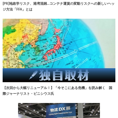
[PR]地政学リスク、港湾混雑…コンテナ運賃の変動リスクへの新しいヘッ
ジ方法「FFA」とは
【次回から大幅リニューアル！】「今そこにある危機」を読み解く 国
際ジャーナリスト・ビニシウス氏