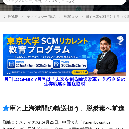
テクノロジー
,
海外
,
プレスリリースなど
テクノロジー/製品
郵船ロジ、 中国で水素燃料電池トラック
HOME
月刊LOGI-BIZ 7月号は「未来を創る輸送改革」 先行企業の
生存戦略を徹底取材
倉庫と上海港間の輸送担う、脱炭素へ前進
郵船ロジスティクスは4月25日、中国法人「Yusen Logistics
(China)」が、同社グループで初めて水素燃料電池（FC）トラックを