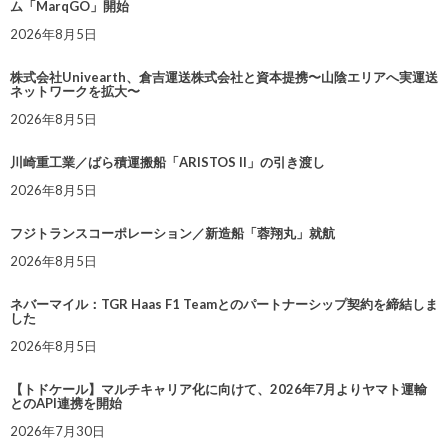
ム「MarqGO」開始
2026年8月5日
株式会社Univearth、倉吉運送株式会社と資本提携〜山陰エリアへ実運送
ネットワークを拡大〜
2026年8月5日
川崎重工業／ばら積運搬船「ARISTOS II」の引き渡し
2026年8月5日
フジトランスコーポレーション／新造船「蓉翔丸」就航
2026年8月5日
ネバーマイル：TGR Haas F1 Teamとのパートナーシップ契約を締結しま
した
2026年8月5日
【トドケール】マルチキャリア化に向けて、2026年7月よりヤマト運輸
とのAPI連携を開始
2026年7月30日