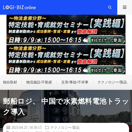
独自取材
物流施設/不動産
災害/事故/不祥事
テクノロジー/製品
郵船ロジ、 中国で水素燃料電池トラッ
ク導入
2023.04.25 18:50:15
テクノロジー/製品