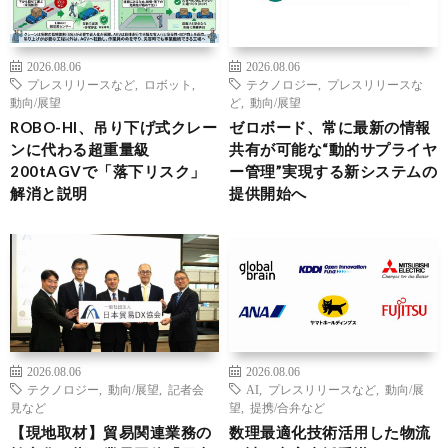
2026.08.06
2026.08.06
プレスリリースなど
,
ロボット
,
テクノロジー
,
プレスリリースな
動向/展望
ど
,
動向/展望
ROBO-HI、吊り下げ式クレー
ゼロボード、常に最新の情報
ンに代わる超重量級
共有が可能な“動的サプライヤ
200tAGVで「落下リスク」
ー管理”実現する新システムの
解消と説明
提供開始へ
2026.08.06
2026.08.06
テクノロジー
,
動向/展望
,
記者会
AI
,
プレスリリースなど
,
動向/展
見など
望
,
提携/合弁など
【現地取材】貿易関連業務の
数理最適化技術活用した物流