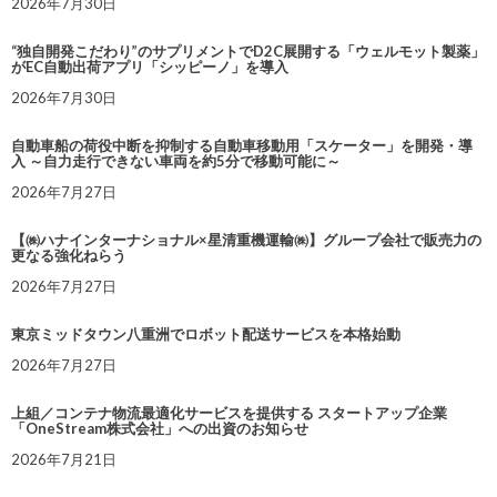
2026年7月30日
“独自開発こだわり”のサプリメントでD2C展開する「ウェルモット製薬」
がEC自動出荷アプリ「シッピーノ」を導入
2026年7月30日
自動車船の荷役中断を抑制する自動車移動用「スケーター」を開発・導
入 ～自力走行できない車両を約5分で移動可能に～
2026年7月27日
【㈱ハナインターナショナル×星清重機運輸㈱】グループ会社で販売力の
更なる強化ねらう
2026年7月27日
東京ミッドタウン八重洲でロボット配送サービスを本格始動
2026年7月27日
上組／コンテナ物流最適化サービスを提供する スタートアップ企業
「OneStream株式会社」への出資のお知らせ
2026年7月21日