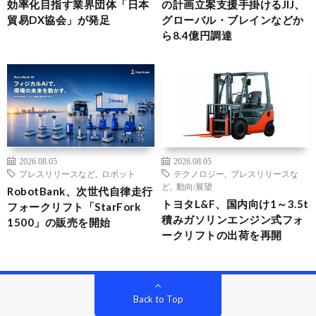
効率化目指す業界団体「日本
の計画立案支援手掛けるJIJ、
貿易DX協会」が発足
グローバル・ブレインなどか
ら8.4億円調達
2026.08.05
2026.08.05
プレスリリースなど
,
ロボット
テクノロジー
,
プレスリリースな
ど
,
動向/展望
RobotBank、次世代自律走行
トヨタL&F、国内向け1～3.5t
フォークリフト「StarFork
積みガソリンエンジン式フォ
1500」の販売を開始
ークリフトの出荷を再開
Back to Top