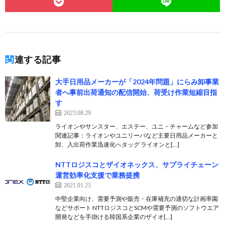
関連する記事
大手日用品メーカーが「2024年問題」にらみ卸事業
者へ事前出荷通知の配信開始、荷受け作業短縮目指
す
2023.08.29
ライオンやサンスター、エステー、ユニ・チャームなど参加
関連記事：ライオンやユニリーバなど主要日用品メーカーと
卸、入出荷作業迅速化へタッグ ライオンと[…]
NTTロジスコとザイオネックス、サプライチェーン
運営効率化支援で業務提携
2021.01.25
中堅企業向け、需要予測や販売・在庫補充の適切な計画率園
などサポート NTTロジスコとSCMや需要予測のソフトウエア
開発などを手掛ける韓国系企業のザイオ[…]