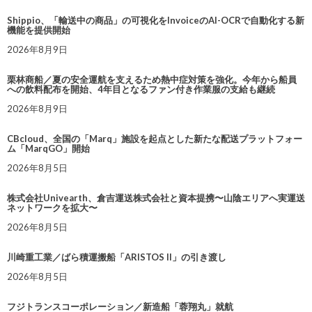
Shippio、「輸送中の商品」の可視化をInvoiceのAI-OCRで自動化する新
機能を提供開始
2026年8月9日
栗林商船／夏の安全運航を支えるため熱中症対策を強化。今年から船員
への飲料配布を開始、4年目となるファン付き作業服の支給も継続
2026年8月9日
CBcloud、全国の「Marq」施設を起点とした新たな配送プラットフォー
ム「MarqGO」開始
2026年8月5日
株式会社Univearth、倉吉運送株式会社と資本提携〜山陰エリアへ実運送
ネットワークを拡大〜
2026年8月5日
川崎重工業／ばら積運搬船「ARISTOS II」の引き渡し
2026年8月5日
フジトランスコーポレーション／新造船「蓉翔丸」就航