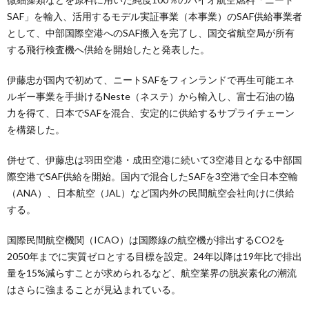
SAF」を輸入、活用するモデル実証事業（本事業）のSAF供給事業者
として、中部国際空港へのSAF搬入を完了し、国交省航空局が所有
する飛行検査機へ供給を開始したと発表した。
伊藤忠が国内で初めて、ニートSAFをフィンランドで再生可能エネ
ルギー事業を手掛けるNeste（ネステ）から輸入し、富士石油の協
力を得て、日本でSAFを混合、安定的に供給するサプライチェーン
を構築した。
併せて、伊藤忠は羽田空港・成田空港に続いて3空港目となる中部国
際空港でSAF供給を開始。国内で混合したSAFを3空港で全日本空輸
（ANA）、日本航空（JAL）など国内外の民間航空会社向けに供給
する。
国際民間航空機関（ICAO）は国際線の航空機が排出するCO2を
2050年までに実質ゼロとする目標を設定。24年以降は19年比で排出
量を15%減らすことが求められるなど、航空業界の脱炭素化の潮流
はさらに強まることが見込まれている。