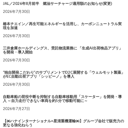
JAL／2026年8月前半 燃油サーチャージ適用額のお知らせ(変更)
2026年7月30日
椿本チエイン／再生可能エネルギーを活用し、カーボンニュートラル実
現を加速
2026年7月30日
三井倉庫ホールディングス、受託物流業務に 「生成AI出荷検品アプリ」
を開発・導入開始
2026年7月30日
“独自開発こだわり”のサプリメントでD2C展開する「ウェルモット製薬」
がEC自動出荷アプリ「シッピーノ」を導入
2026年7月30日
自動車船の荷役中断を抑制する自動車移動用「スケーター」を開発・導
入 ～自力走行できない車両を約5分で移動可能に～
2026年7月27日
【㈱ハナインターナショナル×星清重機運輸㈱】グループ会社で販売力の
更なる強化ねらう