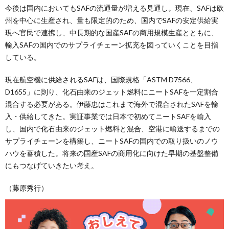
今後は国内においてもSAFの流通量が増える見通し。現在、SAFは欧
州を中心に生産され、量も限定的のため、国内でSAFの安定供給実
現へ官民で連携し、中長期的な国産SAFの商用規模生産とともに、
輸入SAFの国内でのサプライチェーン拡充を図っていくことを目指
している。
現在航空機に供給されるSAFは、国際規格「ASTM D7566、
D1655」に則り、化石由来のジェット燃料にニートSAFを一定割合
混合する必要がある。伊藤忠はこれまで海外で混合されたSAFを輸
入・供給してきた。実証事業では日本で初めてニートSAFを輸入
し、国内で化石由来のジェット燃料と混合、空港に輸送するまでの
サプライチェーンを構築し、ニートSAFの国内での取り扱いのノウ
ハウを蓄積した。将来の国産SAFの商用化に向けた早期の基盤整備
にもつなげていきたい考え。
（藤原秀行）