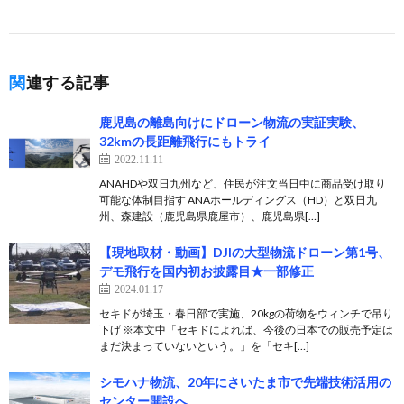
関連する記事
鹿児島の離島向けにドローン物流の実証実験、
32kmの長距離飛行にもトライ
2022.11.11
ANAHDや双日九州など、住民が注文当日中に商品受け取り
可能な体制目指す ANAホールディングス（HD）と双日九
州、森建設（鹿児島県鹿屋市）、鹿児島県[…]
【現地取材・動画】DJIの大型物流ドローン第1号、
デモ飛行を国内初お披露目★一部修正
2024.01.17
セキドが埼玉・春日部で実施、20kgの荷物をウィンチで吊り
下げ ※本文中「セキドによれば、今後の日本での販売予定は
まだ決まっていないという。」を「セキ[…]
シモハナ物流、20年にさいたま市で先端技術活用の
センター開設へ