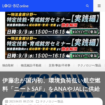
独自取材
物流施設/不動産
災害/事故/不祥事
テクノロジー/製品
伊藤忠が国内初、環境負荷低い航空燃
料「ニートSAF」をANAやJALに供給
2023.04.05 09:25:59
テクノロジー/製品