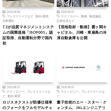
2026.08.08
2026.08.07
プレスリリースなど
,
動向/展望
,
テクノロジー
,
動画
,
物流施設
,
自動運転
記者会見など
T2が品質マネジメントシステ
【現地取材・動画】霞ヶ関キ
ムの国際規格「ISO9001」認
ャピタル、川崎・東扇島の冷
証取得、自動運転分野で国内
凍自動倉庫を公開
初
2026.08.07
2026.08.07
テクノロジー
,
プレスリリースな
テクノロジー
,
プレスリリースな
ど
,
動向/展望
ど
ロジスネクストが防爆仕様車
量子技術のエー・スター・ク
のフォークをフルモデルチェ
ォンタム、JALエンジニアリ