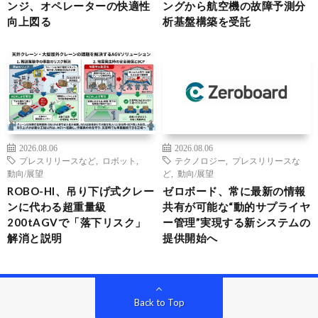
ンジ、オペレーターの快適性
ングから航空機の故障予測分
向上図る
析基盤構築を受託
2026.08.06
2026.08.06
プレスリリースなど
,
ロボット
,
テクノロジー
,
プレスリリースな
動向/展望
ど
,
動向/展望
ROBO-HI、吊り下げ式クレー
ゼロボード、常に最新の情報
ンに代わる超重量級
共有が可能な“動的サプライヤ
200tAGVで「落下リスク」
ー管理”実現する新システムの
解消と説明
提供開始へ
Back to Top