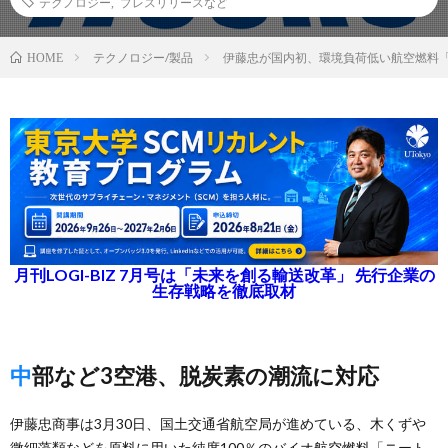
テクノロジー
,
プレスリリースなど
テクノロジー/製品
伊藤忠が国内初、環境負荷低い航空燃料「ニ
HOME
月刊LOGI-BIZ 7月号は「未来を創る輸送改革」 先行企業の
生存戦略を徹底取材
中部など3空港、脱炭素の潮流に対応
伊藤忠商事は3月30日、国土交通省航空局が進めている、木くずや
微細藻類などを原料に用いた純度100％のバイオ航空燃料「ニート