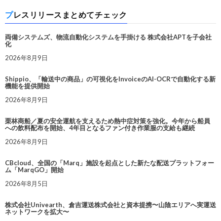
プレスリリースまとめてチェック
両備システムズ、物流自動化システムを手掛ける 株式会社APTを子会社
化
2026年8月9日
Shippio、「輸送中の商品」の可視化をInvoiceのAI-OCRで自動化する新
機能を提供開始
2026年8月9日
栗林商船／夏の安全運航を支えるため熱中症対策を強化。今年から船員
への飲料配布を開始、4年目となるファン付き作業服の支給も継続
2026年8月9日
CBcloud、全国の「Marq」施設を起点とした新たな配送プラットフォー
ム「MarqGO」開始
2026年8月5日
株式会社Univearth、倉吉運送株式会社と資本提携〜山陰エリアへ実運送
ネットワークを拡大〜