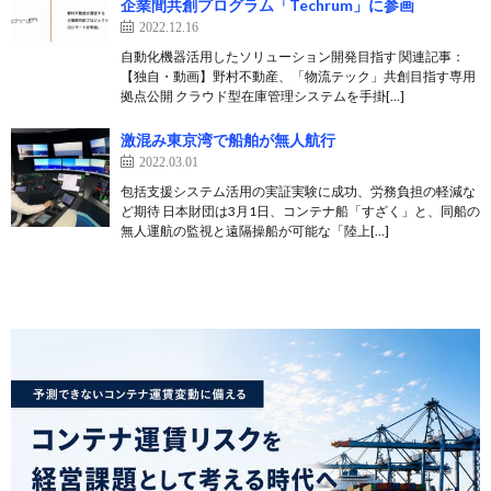
企業間共創プログラム「Techrum」に参画
2022.12.16
自動化機器活用したソリューション開発目指す 関連記事：
【独自・動画】野村不動産、「物流テック」共創目指す専用
拠点公開 クラウド型在庫管理システムを手掛[…]
激混み東京湾で船舶が無人航行
2022.03.01
包括支援システム活用の実証実験に成功、労務負担の軽減な
ど期待 日本財団は3月1日、コンテナ船「すざく」と、同船の
無人運航の監視と遠隔操船が可能な「陸上[…]