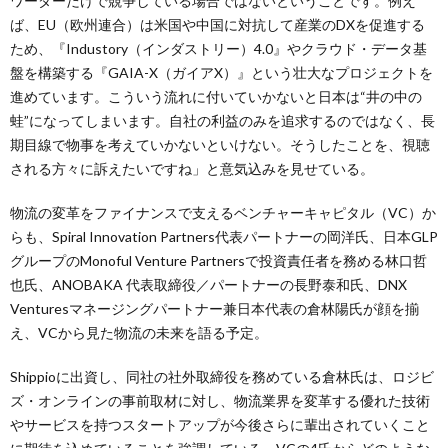
ワーダーだけで競争している場合ではないということです。例え
ば、EU（欧州連合）は米国や中国に対抗して産業のDXを促進する
ため、『Industory（インダストリー）4.0』やクラウド・データ基
盤を構築する『GAIA-X（ガイアX）』という壮大なプロジェクトを
進めています。こういう流れに付いていかないと日本は“井の中の
蛙”になってしまいます。自社の利益のみを追求するのではなく、長
期目線で物事を考えていかないといけない。そうしたことを、視聴
される方々に訴えたいですね」と意気込みを見せている。
物流の変革をファイナンスで支えるベンチャーキャピタル（VC）か
らも、Spiral Innovation Partners代表パートナーの岡洋氏、日本GLP
グループのMonoful Venture Partnersで投資責任者を務める林口哲
也氏、ANOBAKA 代表取締役／パートナーの長野泰和氏、DNX
Venturesマネージングパートナー兼日本代表の倉林陽氏が顔を揃
え、VCから見た物流の未来を語る予定。
Shippioに出資し、同社の社外取締役を務めている倉林氏は、ロジビ
ズ・オンラインの事前取材に対し、物流業界を変革する優れた技術
やサービスを持つスタートアップが今後さらに輩出されていくこと