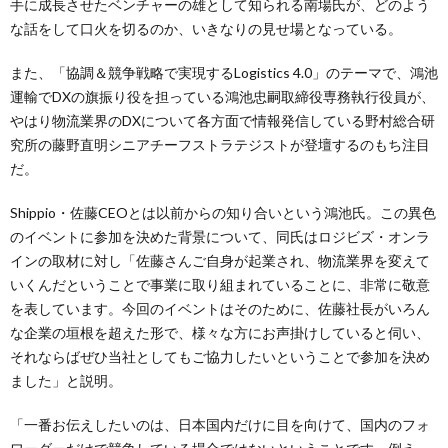
手に成長させたベンチャーの雄として知られる南場氏が、どのよう
な話をして口火を切るのか、いきなりの見せ場となっている。
また、「協調＆競争戦略で実現するLogistics 4.0」のテーマで、鴻池
運輸でDXの旗振り役を担っている鴻池忠嗣取締役専務執行役員が、
やはり物流業界のDXについて各方面で情報発信している野村総合研
究所の藤野直明シニアチーフストラテジストが登壇するのもち注目
だ。
Shippio・佐藤CEOとは以前からの知り合いという鴻池氏。この異色
のイベントに参加を決めた背景について、同氏はロジビズ・オンラ
インの取材に対し「佐藤さんご自身が起業され、物流業界を変えて
いくんだということで事業に取り組まれていることに、非常に敬意
を表しています。今回のイベントはそのために、佐藤社長がいろん
な企業の垣根を超えた形で、様々な方にお声掛けしていると伺い、
それならばぜひ当社としてもご協力したいということで参加を決め
ました」と説明。
「一番お伝えしたいのは、日本国内だけに目を向けて、国内のフォ