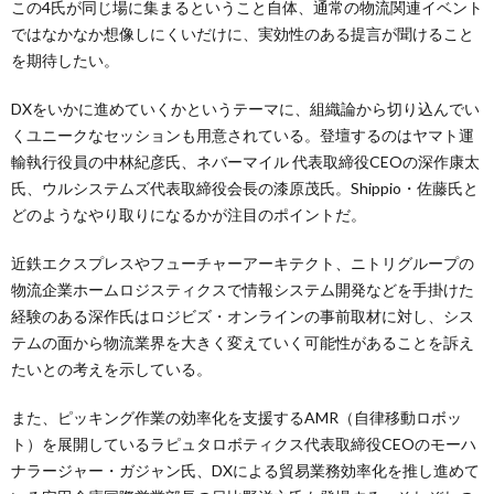
この4氏が同じ場に集まるということ自体、通常の物流関連イベント
ではなかなか想像しにくいだけに、実効性のある提言が聞けること
を期待したい。
DXをいかに進めていくかというテーマに、組織論から切り込んでい
くユニークなセッションも用意されている。登壇するのはヤマト運
輸執行役員の中林紀彦氏、ネバーマイル 代表取締役CEOの深作康太
氏、ウルシステムズ代表取締役会長の漆原茂氏。Shippio・佐藤氏と
どのようなやり取りになるかが注目のポイントだ。
近鉄エクスプレスやフューチャーアーキテクト、ニトリグループの
物流企業ホームロジスティクスで情報システム開発などを手掛けた
経験のある深作氏はロジビズ・オンラインの事前取材に対し、シス
テムの面から物流業界を大きく変えていく可能性があることを訴え
たいとの考えを示している。
また、ピッキング作業の効率化を支援するAMR（自律移動ロボッ
ト）を展開しているラピュタロボティクス代表取締役CEOのモーハ
ナラージャー・ガジャン氏、DXによる貿易業務効率化を推し進めて