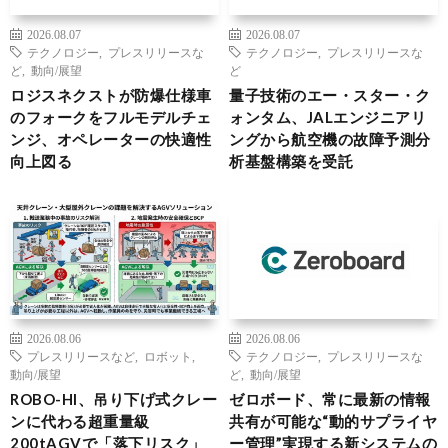
2026.08.07
2026.08.07
テクノロジー
,
プレスリリースな
テクノロジー
,
プレスリリースな
ど
,
動向/展望
ど
ロジスネクストが防爆仕様車
量子技術のエー・スター・ク
のフォークをフルモデルチェ
ォンタム、JALエンジニアリ
ンジ、オペレーターの快適性
ングから航空機の故障予測分
向上図る
析基盤構築を受託
2026.08.06
2026.08.06
プレスリリースなど
,
ロボット
,
テクノロジー
,
プレスリリースな
動向/展望
ど
,
動向/展望
ROBO-HI、吊り下げ式クレー
ゼロボード、常に最新の情報
ンに代わる超重量級
共有が可能な“動的サプライヤ
200tAGVで「落下リスク」
ー管理”実現する新システムの