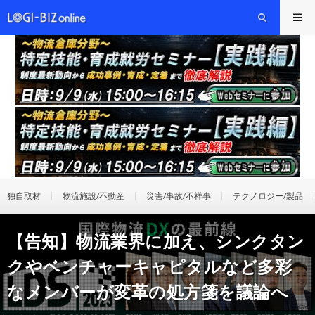
独自取材
物流施設/不動産
災害/事故/不祥事
テクノロジー/製品
【告知】物流業界に加え、シンクタン
クやベンチャーキャピタルなど多彩
なメンバーが変革の処方箋を議論へ