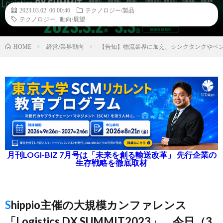
2023.03.02 06:00:46
テクノロジー/製品
テクノロジー
,
動向/展望
経営/業界動向
【告知】物流業界に加え、シンクタンクやベ
HOME
月刊LOGI-BIZ 7月号は「未来を創る輸送改革」 先行企業の
生存戦略を徹底取材
Shippio主催の大規模カンファレンス
「Logistics DX SUMMIT2023」、今日（3