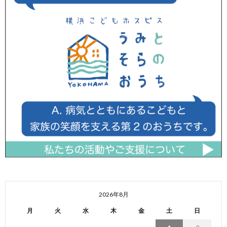
2026年8月
月
火
水
木
金
土
日