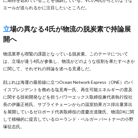
に期待を込めていることを強調している。VCの4氏からどのような
エールが送られるかに注目したいところだ。
立場の異なる4氏が物流の脱炭素で持論展
開へ
物流業界も喫緊の課題となっている脱炭素。このテーマについて
は、立場が違う4氏が参集し、物流がどのような役割を果たすべきか
に関して、それぞれの持論を述べる見通しだ。
顔ぶれは海運の最前線に立つOcean Network Express（ONE）のバ
イスプレジデントを務める塩見寿一氏、再生可能エネルギーの普及
に関する技術開発などを担うパワーエックス取締役兼代表執行役社
長の伊藤正裕氏、サプライチェーンからの温室効果ガス排出量算出
を展開しているゼロボード代表取締役の渡慶次道隆氏、物流DXに関
して積極的に提言しているローランド・ベルガー パートナーの小野
塚征志氏。