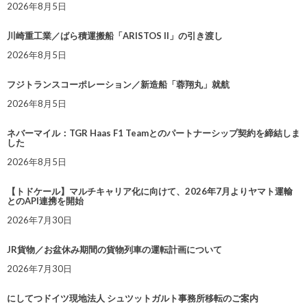
2026年8月5日
川崎重工業／ばら積運搬船「ARISTOS II」の引き渡し
2026年8月5日
フジトランスコーポレーション／新造船「蓉翔丸」就航
2026年8月5日
ネバーマイル：TGR Haas F1 Teamとのパートナーシップ契約を締結しま
した
2026年8月5日
【トドケール】マルチキャリア化に向けて、2026年7月よりヤマト運輸
とのAPI連携を開始
2026年7月30日
JR貨物／お盆休み期間の貨物列車の運転計画について
2026年7月30日
にしてつドイツ現地法人 シュツットガルト事務所移転のご案内