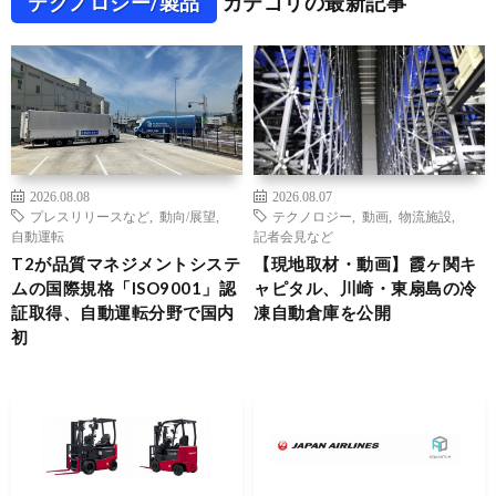
テクノロジー/製品
カテゴリの最新記事
2026.08.08
2026.08.07
プレスリリースなど
,
動向/展望
,
テクノロジー
,
動画
,
物流施設
,
自動運転
記者会見など
T2が品質マネジメントシステ
【現地取材・動画】霞ヶ関キ
ムの国際規格「ISO9001」認
ャピタル、川崎・東扇島の冷
証取得、自動運転分野で国内
凍自動倉庫を公開
初