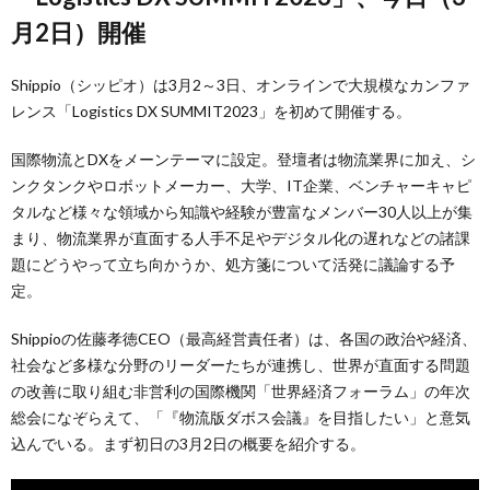
月2日）開催
Shippio（シッピオ）は3月2～3日、オンラインで大規模なカンファ
レンス「Logistics DX SUMMIT2023」を初めて開催する。
国際物流とDXをメーンテーマに設定。登壇者は物流業界に加え、シ
ンクタンクやロボットメーカー、大学、IT企業、ベンチャーキャピ
タルなど様々な領域から知識や経験が豊富なメンバー30人以上が集
まり、物流業界が直面する人手不足やデジタル化の遅れなどの諸課
題にどうやって立ち向かうか、処方箋について活発に議論する予
定。
Shippioの佐藤孝徳CEO（最高経営責任者）は、各国の政治や経済、
社会など多様な分野のリーダーたちが連携し、世界が直面する問題
の改善に取り組む非営利の国際機関「世界経済フォーラム」の年次
総会になぞらえて、「『物流版ダボス会議』を目指したい」と意気
込んでいる。まず初日の3月2日の概要を紹介する。