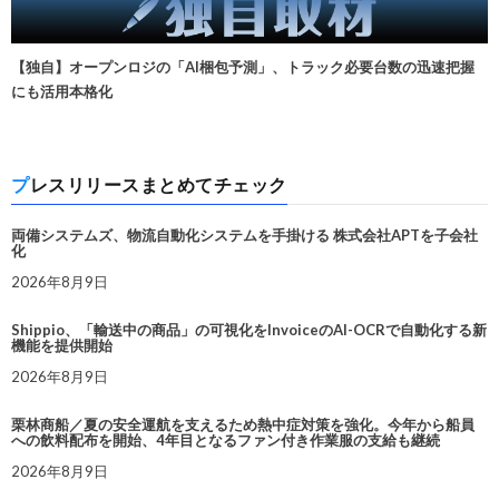
【独自】オープンロジの「AI梱包予測」、トラック必要台数の迅速把握
にも活用本格化
プレスリリースまとめてチェック
両備システムズ、物流自動化システムを手掛ける 株式会社APTを子会社
化
2026年8月9日
Shippio、「輸送中の商品」の可視化をInvoiceのAI-OCRで自動化する新
機能を提供開始
2026年8月9日
栗林商船／夏の安全運航を支えるため熱中症対策を強化。今年から船員
への飲料配布を開始、4年目となるファン付き作業服の支給も継続
2026年8月9日