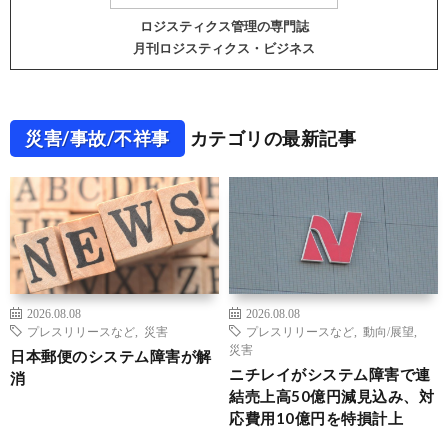
ロジスティクス管理の専門誌
月刊ロジスティクス・ビジネス
災害/事故/不祥事
カテゴリの最新記事
2026.08.08
2026.08.08
プレスリリースなど
,
災害
プレスリリースなど
,
動向/展望
,
災害
日本郵便のシステム障害が解
ニチレイがシステム障害で連
消
結売上高50億円減見込み、対
応費用10億円を特損計上