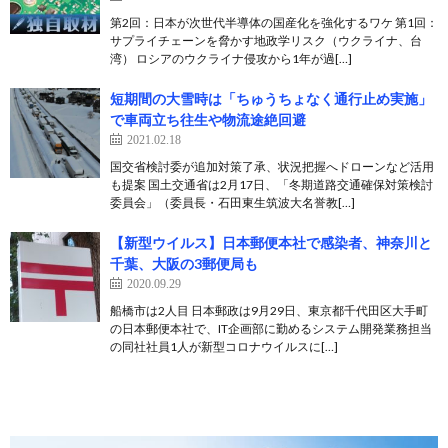
第2回：日本が次世代半導体の国産化を強化するワケ 第1回：
サプライチェーンを脅かす地政学リスク（ウクライナ、台
湾） ロシアのウクライナ侵攻から1年が過[…]
短期間の大雪時は「ちゅうちょなく通行止め実施」
で車両立ち往生や物流途絶回避
2021.02.18
国交省検討委が追加対策了承、状況把握へドローンなど活用
も提案 国土交通省は2月17日、「冬期道路交通確保対策検討
委員会」（委員長・石田東生筑波大名誉教[…]
【新型ウイルス】日本郵便本社で感染者、神奈川と
千葉、大阪の3郵便局も
2020.09.29
船橋市は2人目 日本郵政は9月29日、東京都千代田区大手町
の日本郵便本社で、IT企画部に勤めるシステム開発業務担当
の同社社員1人が新型コロナウイルスに[…]