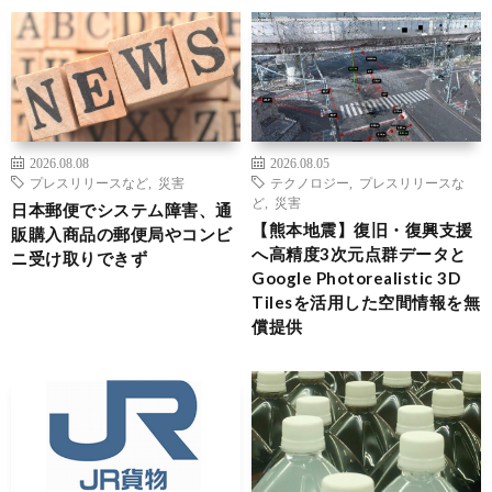
2026.08.08
2026.08.05
プレスリリースなど
,
災害
テクノロジー
,
プレスリリースな
ど
,
災害
日本郵便でシステム障害、通
【熊本地震】復旧・復興支援
販購入商品の郵便局やコンビ
へ高精度3次元点群データと
ニ受け取りできず
Google Photorealistic 3D
Tilesを活用した空間情報を無
償提供