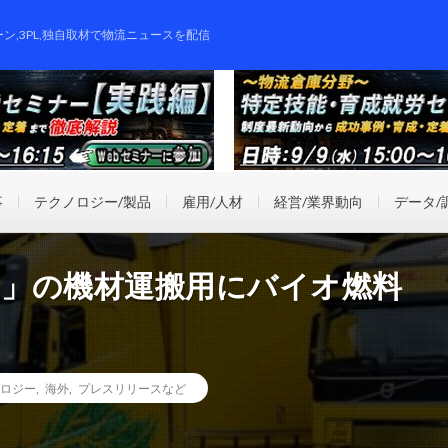
ーン,3PL,独自取材で物流ニュースを配信
事
テクノロジー/製品
雇用/人材
経営/業界動向
データ/
1」の機材運搬用にバイオ燃料
ロジー
,
海外
,
プレスリリースなど