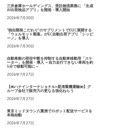
三井倉庫ホールディングス、受託物流業務に 「生成
AI出荷検品アプリ」を開発・導入開始
2026年7月30日
“独自開発こだわり”のサプリメントでD2C展開する
「ウェルモット製薬」がEC自動出荷アプリ「シッピ
ーノ」を導入
2026年7月30日
自動車船の荷役中断を抑制する自動車移動用「スケ
ーター」を開発・導入 ～自力走行できない車両を約
5分で移動可能に～
2026年7月27日
【㈱ハナインターナショナル×星清重機運輸㈱】グ
ループ会社で販売力の更なる強化ねらう
2026年7月27日
東京ミッドタウン八重洲でロボット配送サービスを
本格始動
2026年7月27日