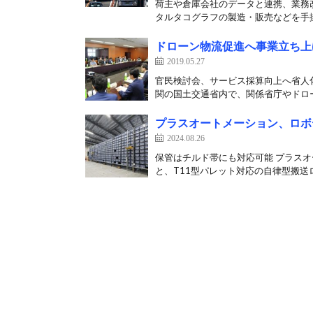
荷主や倉庫会社のデータと連携、業務
タルタコグラフの製造・販売などを手掛
ドローン物流促進へ事業立ち上
2019.05.27
官民検討会、サービス採算向上へ省人化
関の国土交通省内で、関係省庁やドロー
プラスオートメーション、ロボテ
2024.08.26
保管はチルド帯にも対応可能 プラスオー
と、T11型パレット対応の自律型搬送ロ