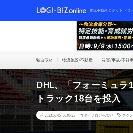
物流不動産,ロボット,ドロ
独自取材
物流施設/不動産
災害/事故/不祥
DHL、「フォーミュラ
トラック18台を投入
2023.06.05 06:00:25
テクノロジー/製品
テクノ