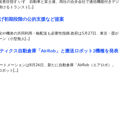
改善目指す いすゞ自動車と富士通、両社の合弁会社で通信機能付きデジ
けるトランスト[…]
げ初期段階の公的支援など提案
や機体の共同利用・輸配送も必要性指摘 政府は5月27日、東京・霞が
ン（小型無人[…]
ィクス自動倉庫「AirRob」と搬送ロボット2機種を発表
トメーションは8月26日、新たに自動倉庫「AirRob（エアロボ）」
ボット[…]