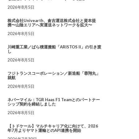
2026年8月5日
株式会社Univearth、倉吉運送株式会社と資本提
携〜山陰エリアへ実運送ネットワークを拡大〜
2026年8月5日
川崎重工業／ばら積運搬船「ARISTOS II」の引き渡
し
2026年8月5日
フジトランスコーポレーション／新造船「蓉翔丸」
就航
2026年8月5日
ネバーマイル：TGR Haas F1 Teamとのパートナー
シップ契約を締結しました
2026年8月5日
【トドケール】マルチキャリア化に向けて、2026
年7月よりヤマト運輸とのAPI連携を開始
2026年7月30日