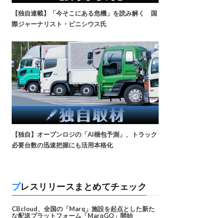
【独自連載】「今そこにある危機」を読み解く 国
際ジャーナリスト・ビニシウス氏
【独自】オープンロジの「AI梱包予測」、トラック
必要台数の迅速把握にも活用本格化
プレスリリースまとめてチェック
CBcloud、全国の「Marq」施設を起点とした新た
な配送プラットフォーム「MarqGO」開始