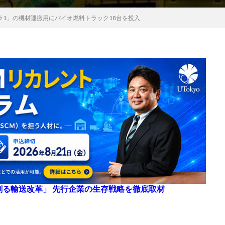
ラ1」の機材運搬用にバイオ燃料トラック18台を投入
来を創る輸送改革」 先行企業の生存戦略を徹底取材