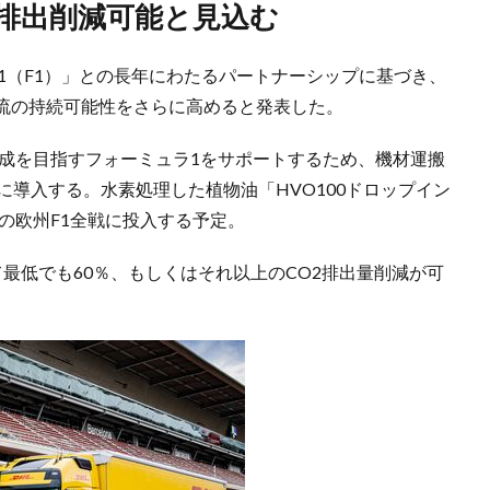
ス排出削減可能と見込む
ラ1（F1）」との長年にわたるパートナーシップに基づき、
流の持続可能性をさらに高めると発表した。
達成を目指すフォーミュラ1をサポートするため、機材運搬
に導入する。水素処理した植物油「HVO100ドロップイン
年の欧州F1全戦に投入する予定。
最低でも60％、もしくはそれ以上のCO2排出量削減が可