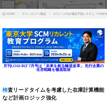
テクノロジー/製品
キヤノンITSが需給予測システム「FORE
HOME
月刊LOGI-BIZ 7月号は「未来を創る輸送改革」 先行企業の
生存戦略を徹底取材
検査リードタイムを考慮した在庫計算機能
など計画ロジック強化