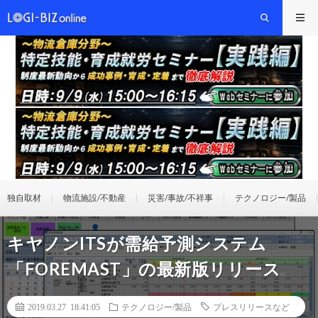
独自取材
物流施設/不動産
災害/事故/不祥事
テクノロジー/製品
キヤノンITSが需給予測システム
「FOREMAST」の最新版リリース
2019.03.27 18:41:05
テクノロジー/製品
プレスリリースなど