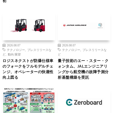
初
2026.08.07
2026.08.07
テクノロジー
,
プレスリリースな
テクノロジー
,
プレスリリースな
ど
,
動向/展望
ど
ロジスネクストが防爆仕様車
量子技術のエー・スター・ク
のフォークをフルモデルチェ
ォンタム、JALエンジニアリ
ンジ、オペレーターの快適性
ングから航空機の故障予測分
向上図る
析基盤構築を受託