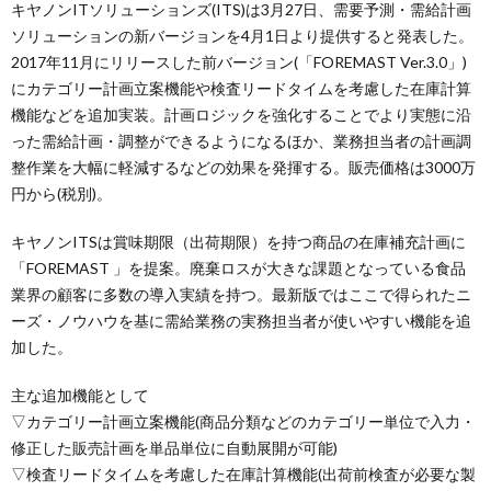
キヤノンITソリューションズ(ITS)は3月27日、需要予測・需給計画
ソリューションの新バージョンを4月1日より提供すると発表した。
2017年11月にリリースした前バージョン(「FOREMAST Ver.3.0」)
にカテゴリー計画立案機能や検査リードタイムを考慮した在庫計算
機能などを追加実装。計画ロジックを強化することでより実態に沿
った需給計画・調整ができるようになるほか、業務担当者の計画調
整作業を大幅に軽減するなどの効果を発揮する。販売価格は3000万
円から(税別)。
キヤノンITSは賞味期限（出荷期限）を持つ商品の在庫補充計画に
「FOREMAST 」を提案。廃棄ロスが大きな課題となっている食品
業界の顧客に多数の導入実績を持つ。最新版ではここで得られたニ
ーズ・ノウハウを基に需給業務の実務担当者が使いやすい機能を追
加した。
主な追加機能として
▽カテゴリー計画立案機能(商品分類などのカテゴリー単位で入力・
修正した販売計画を単品単位に自動展開が可能)
▽検査リードタイムを考慮した在庫計算機能(出荷前検査が必要な製