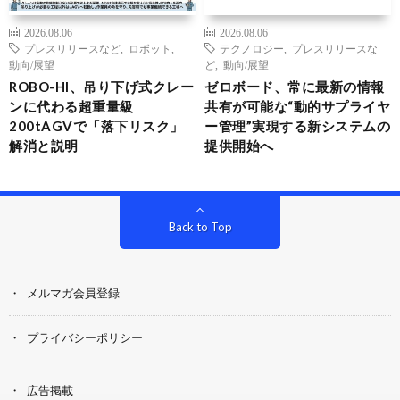
2026.08.06
2026.08.06
プレスリリースなど
,
ロボット
,
テクノロジー
,
プレスリリースな
動向/展望
ど
,
動向/展望
ROBO-HI、吊り下げ式クレー
ゼロボード、常に最新の情報
ンに代わる超重量級
共有が可能な“動的サプライヤ
200tAGVで「落下リスク」
ー管理”実現する新システムの
解消と説明
提供開始へ
Back to Top
メルマガ会員登録
プライバシーポリシー
広告掲載