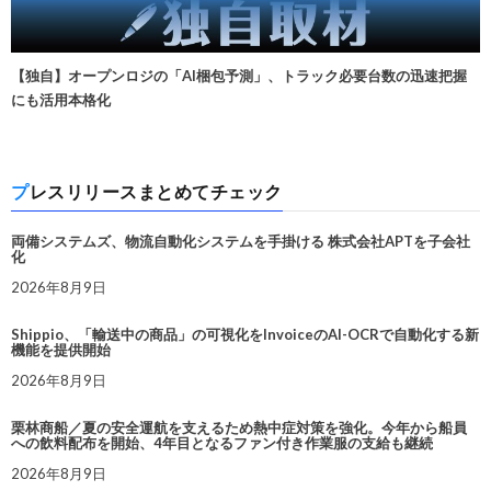
【独自】オープンロジの「AI梱包予測」、トラック必要台数の迅速把握
にも活用本格化
プレスリリースまとめてチェック
両備システムズ、物流自動化システムを手掛ける 株式会社APTを子会社
化
2026年8月9日
Shippio、「輸送中の商品」の可視化をInvoiceのAI-OCRで自動化する新
機能を提供開始
2026年8月9日
栗林商船／夏の安全運航を支えるため熱中症対策を強化。今年から船員
への飲料配布を開始、4年目となるファン付き作業服の支給も継続
2026年8月9日