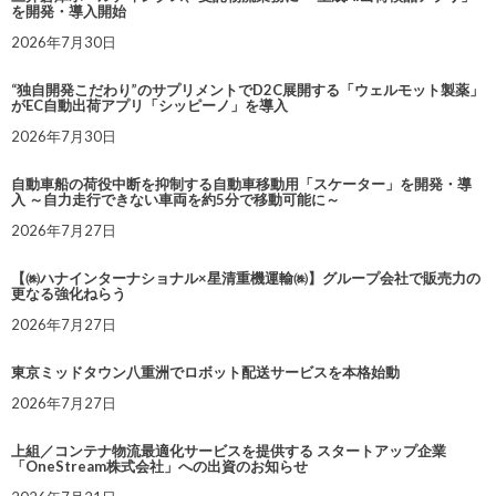
を開発・導入開始
2026年7月30日
“独自開発こだわり”のサプリメントでD2C展開する「ウェルモット製薬」
がEC自動出荷アプリ「シッピーノ」を導入
2026年7月30日
自動車船の荷役中断を抑制する自動車移動用「スケーター」を開発・導
入 ～自力走行できない車両を約5分で移動可能に～
2026年7月27日
【㈱ハナインターナショナル×星清重機運輸㈱】グループ会社で販売力の
更なる強化ねらう
2026年7月27日
東京ミッドタウン八重洲でロボット配送サービスを本格始動
2026年7月27日
上組／コンテナ物流最適化サービスを提供する スタートアップ企業
「OneStream株式会社」への出資のお知らせ