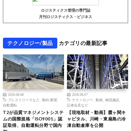
ロジスティクス管理の専門誌
月刊ロジスティクス・ビジネス
テクノロジー/製品
カテゴリの最新記事
2026.08.08
2026.08.07
プレスリリースなど
,
動向/展望
,
テクノロジー
,
動画
,
物流施設
,
自動運転
記者会見など
T2が品質マネジメントシステ
【現地取材・動画】霞ヶ関キ
ムの国際規格「ISO9001」認
ャピタル、川崎・東扇島の冷
証取得、自動運転分野で国内
凍自動倉庫を公開