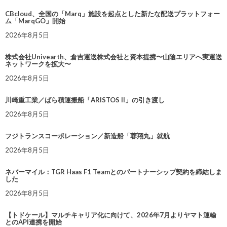
CBcloud、全国の「Marq」施設を起点とした新たな配送プラットフォー
ム「MarqGO」開始
2026年8月5日
株式会社Univearth、倉吉運送株式会社と資本提携〜山陰エリアへ実運送
ネットワークを拡大〜
2026年8月5日
川崎重工業／ばら積運搬船「ARISTOS II」の引き渡し
2026年8月5日
フジトランスコーポレーション／新造船「蓉翔丸」就航
2026年8月5日
ネバーマイル：TGR Haas F1 Teamとのパートナーシップ契約を締結しま
した
2026年8月5日
【トドケール】マルチキャリア化に向けて、2026年7月よりヤマト運輸
とのAPI連携を開始