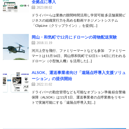
全拠点に導入
2023.08.02
ドライバーらは業務の隙間時間活用し学習可能 多店舗展開ビ
ジネスの組織実行力を高める動画マネジメントシステム
「ClipLine（クリップライン）」を提供[…]
岡山・和気町で12月にドローンの荷物配送実験
2018.11.19
河川上空を飛行、ファミリーマートなども参加 ファミリー
マートは11月16日、岡山県和気町で12日1～14日に行われる
ドローン（小型無人機）を活用した[…]
ALSOK、運送事業者向け「遠隔点呼導入支援ソリュ
ーション」の提供開始
2022.11.02
ドライバーの勤怠管理なども可能なオプション準備 綜合警備
保障（ALSOK）は11月1日、運送事業者の点呼業務をリモー
トで実施可能にする「遠隔点呼導入支[…]