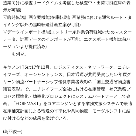
造業向けに検査リードタイムを考慮した検査中・出荷可能在庫の表
示が可能)
▽臨時転送計画立案機能(在庫転送計画業務における通常ルート・タ
イミング以外の臨時転送計画立案が可能)
▽データインポート機能(エントリー系作業負荷軽減のためマスター
データ、計画データのインポートが可能。エクスポート機能は前バ
ージョンより提供済み)
――を列挙。
キヤノンITSは17年12月、ロジスティクス・ネットワーク、ニチレ
イフーズ、オーシャントランス、日本通運が共同受賞した17年度グ
リーン物流パートナーシップ優良事業者表彰の「国土交通省物流審
議官表彰」で、ニチレイフーズ全社における在庫管理・補充業務プ
ロセス標準化・効率化プロジェクトにシステムパートナーとして参
画。「FOREMAST」をコアエンジンとする業務支援システムで最適
在庫補充計画による輸送の平準化や共同物流、モーダルシフトに結
び付けるなどの成果を挙げている。
(鳥羽俊一)