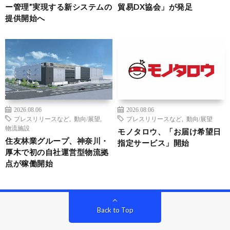
ー管理”実現する新システムの
貿易DX協会」が発足
提供開始へ
2026.08.06
2026.08.06
プレスリリースなど
,
動向/展望
,
プレスリリースなど
,
動向/展望
物流施設
モノタロウ、「お届け希望日
住友林業グループ、神奈川・
指定サービス」開始
厚木で初の自社運営型物流拠
点が稼働開始
Back to Top