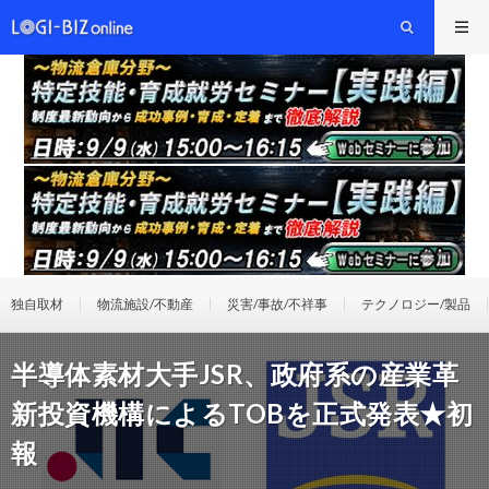
独自取材
物流施設/不動産
災害/事故/不祥事
テクノロジー/製品
半導体素材大手JSR、政府系の産業革
新投資機構によるTOBを正式発表★初
報