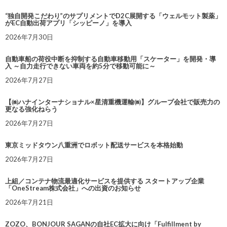
“独自開発こだわり”のサプリメントでD2C展開する「ウェルモット製薬」
がEC自動出荷アプリ「シッピーノ」を導入
2026年7月30日
自動車船の荷役中断を抑制する自動車移動用「スケーター」を開発・導
入 ～自力走行できない車両を約5分で移動可能に～
2026年7月27日
【㈱ハナインターナショナル×星清重機運輸㈱】グループ会社で販売力の
更なる強化ねらう
2026年7月27日
東京ミッドタウン八重洲でロボット配送サービスを本格始動
2026年7月27日
上組／コンテナ物流最適化サービスを提供する スタートアップ企業
「OneStream株式会社」への出資のお知らせ
2026年7月21日
ZOZO、BONJOUR SAGANの自社EC拡大に向け「Fulfillment by