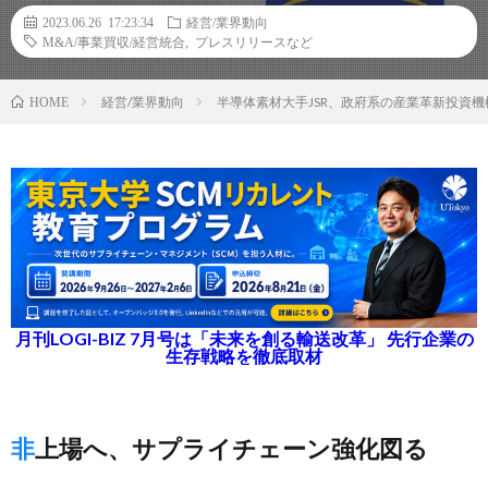
2023.06.26 17:23:34
経営/業界動向
M&A/事業買収/経営統合
,
プレスリリースなど
経営/業界動向
半導体素材大手JSR、政府系の産業革新投資機
HOME
月刊LOGI-BIZ 7月号は「未来を創る輸送改革」 先行企業の
生存戦略を徹底取材
非上場へ、サプライチェーン強化図る