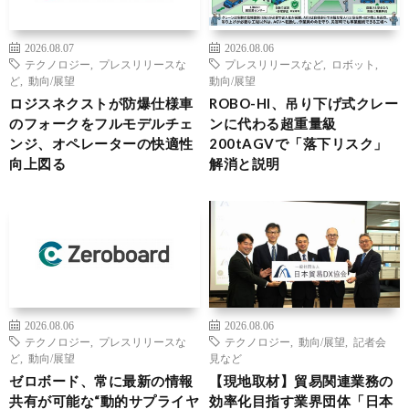
2026.08.07
2026.08.06
テクノロジー
,
プレスリリースな
プレスリリースなど
,
ロボット
,
ど
,
動向/展望
動向/展望
ロジスネクストが防爆仕様車
ROBO-HI、吊り下げ式クレー
のフォークをフルモデルチェ
ンに代わる超重量級
ンジ、オペレーターの快適性
200tAGVで「落下リスク」
向上図る
解消と説明
2026.08.06
2026.08.06
テクノロジー
,
プレスリリースな
テクノロジー
,
動向/展望
,
記者会
ど
,
動向/展望
見など
ゼロボード、常に最新の情報
【現地取材】貿易関連業務の
共有が可能な“動的サプライヤ
効率化目指す業界団体「日本