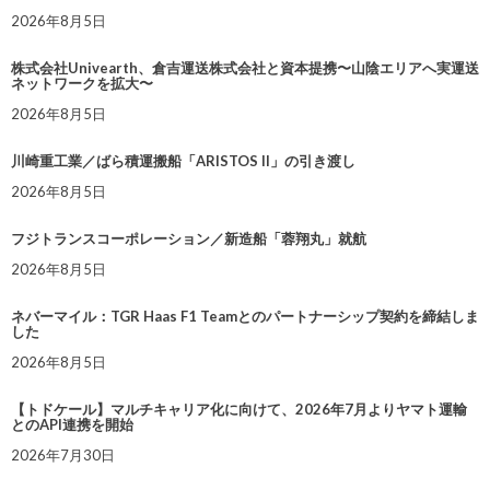
2026年8月5日
株式会社Univearth、倉吉運送株式会社と資本提携〜山陰エリアへ実運送
ネットワークを拡大〜
2026年8月5日
川崎重工業／ばら積運搬船「ARISTOS II」の引き渡し
2026年8月5日
フジトランスコーポレーション／新造船「蓉翔丸」就航
2026年8月5日
ネバーマイル：TGR Haas F1 Teamとのパートナーシップ契約を締結しま
した
2026年8月5日
【トドケール】マルチキャリア化に向けて、2026年7月よりヤマト運輸
とのAPI連携を開始
2026年7月30日