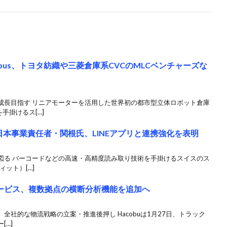
bus、トヨタ紡織や三菱倉庫系CVCのMLCベンチャーズな
成長目指す リニアモーターを活用した世界初の都市型立体ロボット倉庫
手掛けるス[…]
の日本事業責任者・関根氏、LINEアプリと連携強化を表明
図る バーコードなどの高速・高精度読み取り技術を手掛けるスイスのス
ィット）[…]
サービス、複数拠点の横断分析機能を追加へ
全社的な物流戦略の立案・推進後押し Hacobuは1月27日、トラック
[…]