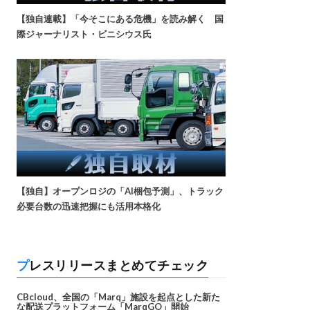
【独自連載】「今そこにある危機」を読み解く 国
際ジャーナリスト・ビニシウス氏
【独自】オープンロジの「AI梱包予測」、トラック
必要台数の迅速把握にも活用本格化
プレスリリースまとめてチェック
CBcloud、全国の「Marq」施設を起点とした新た
な配送プラットフォーム「MarqGO」開始