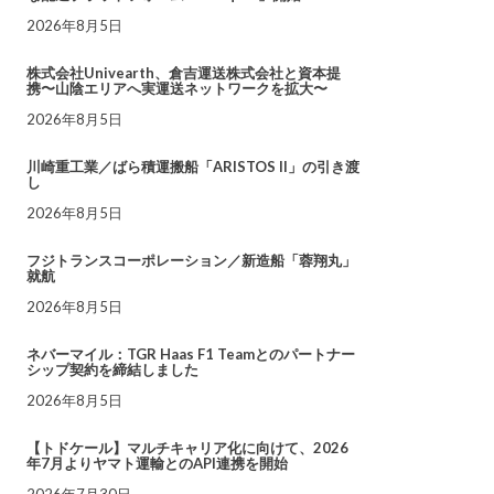
2026年8月5日
株式会社Univearth、倉吉運送株式会社と資本提
携〜山陰エリアへ実運送ネットワークを拡大〜
2026年8月5日
川崎重工業／ばら積運搬船「ARISTOS II」の引き渡
し
2026年8月5日
フジトランスコーポレーション／新造船「蓉翔丸」
就航
2026年8月5日
ネバーマイル：TGR Haas F1 Teamとのパートナー
シップ契約を締結しました
2026年8月5日
【トドケール】マルチキャリア化に向けて、2026
年7月よりヤマト運輸とのAPI連携を開始
2026年7月30日