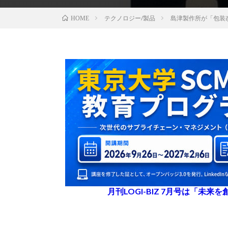
テクノロジー/製品
島津製作所が「包装
HOME
月刊LOGI-BIZ 7月号は「未