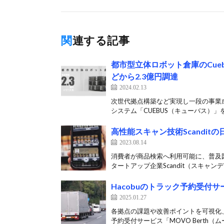
関連する記事
都市型立体ロボット倉庫のCue
どから2.3億円調達
2024.02.13
次世代拠点構築など実現し一段の事業
システム「CUEBUS（キューバス）」を
高性能スキャン技術Scandit
2023.08.14
消費者が商品検索へ利用可能に、普及
タートアップ企業Scandit（スキャンデ
Hacobuのトラック予約受付
2025.01.27
各拠点の課題や改善ポイントを可視化、
予約受付サービス「MOVO Berth（ムー