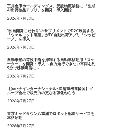
三井倉庫ホールディングス、受託物流業務に 「生成
AI出荷検品アプリ」を開発・導入開始
2026年7月30日
“独自開発こだわり”のサプリメントでD2C展開する
「ウェルモット製薬」がEC自動出荷アプリ「シッピ
ーノ」を導入
2026年7月30日
自動車船の荷役中断を抑制する自動車移動用「スケ
ーター」を開発・導入 ～自力走行できない車両を約
5分で移動可能に～
2026年7月27日
【㈱ハナインターナショナル×星清重機運輸㈱】グ
ループ会社で販売力の更なる強化ねらう
2026年7月27日
東京ミッドタウン八重洲でロボット配送サービスを
本格始動
2026年7月27日