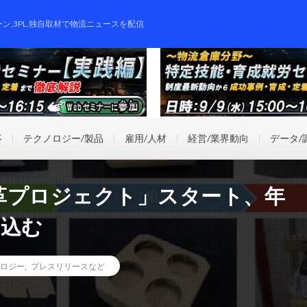
ーン,3PL,独自取材で物流ニュースを配信
事
テクノロジー/製品
雇用/人材
経営/業界動向
データ/
革プロジェクト」スタート、年
見込む
ロジー
,
プレスリリースなど