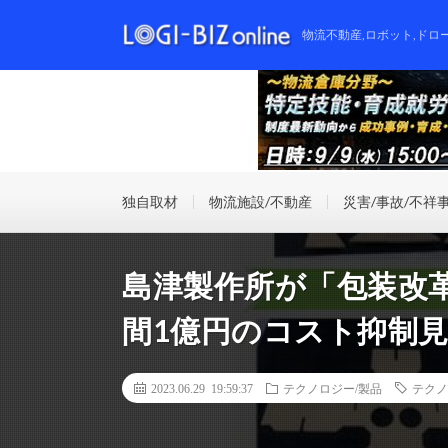
物流不動産,ロボット,ドロ
独自取材
物流施設/不動産
災害/事故/不祥
島津製作所が「包装改
間1億円のコスト抑制
2023.06.29 19:59:37
テクノロジー/製品
テクノ