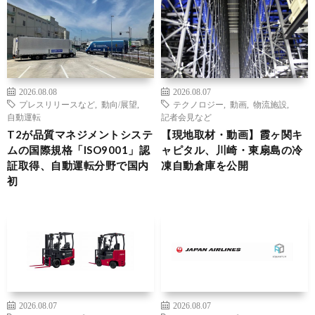
2026.08.08
2026.08.07
プレスリリースなど
,
動向/展望
,
テクノロジー
,
動画
,
物流施設
,
自動運転
記者会見など
T2が品質マネジメントシステ
【現地取材・動画】霞ヶ関キ
ムの国際規格「ISO9001」認
ャピタル、川崎・東扇島の冷
証取得、自動運転分野で国内
凍自動倉庫を公開
初
2026.08.07
2026.08.07