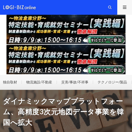
独自取材
物流施設/不動産
災害/事故/不祥事
テクノロジー/製品
ダイナミックマッププラットフォー
ム、高精度3次元地図データ事業を韓
国へ拡大