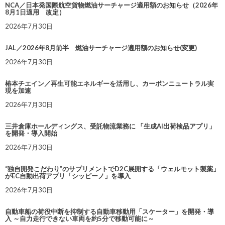
NCA／日本発国際航空貨物燃油サーチャージ適用額のお知らせ（2026年
8月1日適用 改定）
2026年7月30日
JAL／2026年8月前半 燃油サーチャージ適用額のお知らせ(変更)
2026年7月30日
椿本チエイン／再生可能エネルギーを活用し、カーボンニュートラル実
現を加速
2026年7月30日
三井倉庫ホールディングス、受託物流業務に 「生成AI出荷検品アプリ」
を開発・導入開始
2026年7月30日
“独自開発こだわり”のサプリメントでD2C展開する「ウェルモット製薬」
がEC自動出荷アプリ「シッピーノ」を導入
2026年7月30日
自動車船の荷役中断を抑制する自動車移動用「スケーター」を開発・導
入 ～自力走行できない車両を約5分で移動可能に～