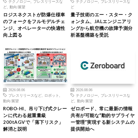
テクノロジー
,
プレスリリースな
テクノロジー
,
プレスリリースな
ど
,
動向/展望
ど
ロジスネクストが防爆仕様車
量子技術のエー・スター・ク
のフォークをフルモデルチェ
ォンタム、JALエンジニアリ
ンジ、オペレーターの快適性
ングから航空機の故障予測分
向上図る
析基盤構築を受託
2026.08.06
2026.08.06
プレスリリースなど
,
ロボット
,
テクノロジー
,
プレスリリースな
動向/展望
ど
,
動向/展望
ROBO-HI、吊り下げ式クレー
ゼロボード、常に最新の情報
ンに代わる超重量級
共有が可能な“動的サプライヤ
200tAGVで「落下リスク」
ー管理”実現する新システムの
解消と説明
提供開始へ