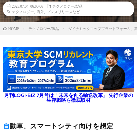
2023.07.04 06:00:06
テクノロジー/製品
テクノロジー
,
海外
,
プレスリリースなど
テクノロジー/製品
ダイナミックマッププラットフォーム、
HOME
月刊LOGI-BIZ 7月号は「未来を創る輸送改革」 先行企業の
生存戦略を徹底取材
自動車、スマートシティ向けを想定