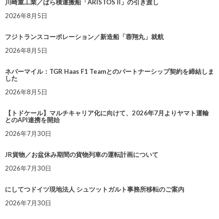
川崎重工業／ばら積運搬船「ARISTOS II」の引き渡し
2026年8月5日
フジトランスコーポレーション／新造船「蓉翔丸」就航
2026年8月5日
ネバーマイル：TGR Haas F1 Teamとのパートナーシップ契約を締結しま
した
2026年8月5日
【トドケール】マルチキャリア化に向けて、2026年7月よりヤマト運輸
とのAPI連携を開始
2026年7月30日
JR貨物／お盆休み期間の貨物列車の運転計画について
2026年7月30日
にしてつドイツ現地法人 シュツットガルト事務所移転のご案内
2026年7月30日