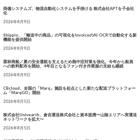
両備システムズ、物流自動化システムを手掛ける 株式会社APTを子会社
化
2026年8月9日
Shippio、「輸送中の商品」の可視化をInvoiceのAI-OCRで自動化する新
機能を提供開始
2026年8月9日
栗林商船／夏の安全運航を支えるため熱中症対策を強化。今年から船員
への飲料配布を開始、4年目となるファン付き作業服の支給も継続
2026年8月9日
CBcloud、全国の「Marq」施設を起点とした新たな配送プラットフォー
ム「MarqGO」開始
2026年8月5日
株式会社Univearth、倉吉運送株式会社と資本提携〜山陰エリアへ実運送
ネットワークを拡大〜
2026年8月5日