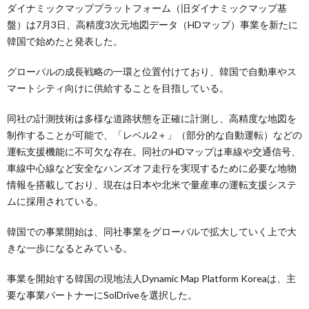
ダイナミックマッププラットフォーム（旧ダイナミックマップ基
盤）は7月3日、高精度3次元地図データ（HDマップ）事業を新たに
韓国で始めたと発表した。
グローバルの成長戦略の一環と位置付けており、韓国で自動車やス
マートシティ向けに供給することを目指している。
同社の計測技術は多様な道路状態を正確に計測し、高精度な地図を
制作することが可能で、「レベル2＋」（部分的な自動運転）などの
運転支援機能に不可欠な存在。同社のHDマップは車線や交通信号、
車線中心線など安全なハンズオフ走行を実現するために必要な地物
情報を搭載しており、現在は日本や北米で量産車の運転支援システ
ムに採用されている。
韓国での事業開始は、同社事業をグローバルで拡大していく上で大
きな一歩になるとみている。
事業を開始する韓国の現地法人Dynamic Map Platform Koreaは、主
要な事業パートナーにSolDriveを選択した。