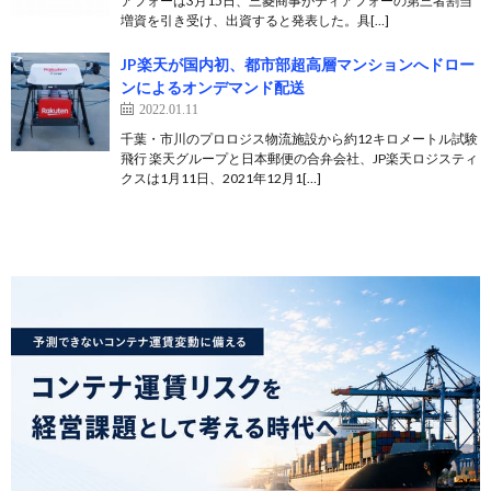
アフォーは3月15日、三菱商事がティアフォーの第三者割当
増資を引き受け、出資すると発表した。具[…]
JP楽天が国内初、都市部超高層マンションへドロー
ンによるオンデマンド配送
2022.01.11
千葉・市川のプロロジス物流施設から約12キロメートル試験
飛行 楽天グループと日本郵便の合弁会社、JP楽天ロジスティ
クスは1月11日、2021年12月1[…]