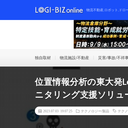
物流不動産,ロボット,ドロ
独自取材
物流施設/不動産
災害/事故/不祥
位置情報分析の東大発Loc
ニタリング支援ソリュ
2023.07.03 19:07:25
テクノロジー/製品
テクノ