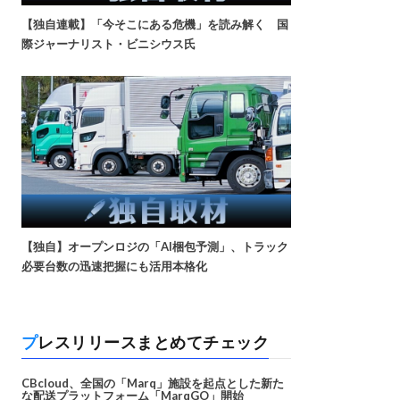
【独自連載】「今そこにある危機」を読み解く 国
際ジャーナリスト・ビニシウス氏
【独自】オープンロジの「AI梱包予測」、トラック
必要台数の迅速把握にも活用本格化
プレスリリースまとめてチェック
CBcloud、全国の「Marq」施設を起点とした新た
な配送プラットフォーム「MarqGO」開始