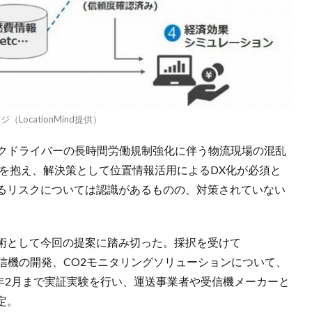
ocationMind提供）
ックドライバーの長時間労働規制強化に伴う物流現場の混乱
題を抱え、解決策として位置情報活用によるDX化が必須と
るリスクについては認識があるものの、対策されていない
術として今回の提案に踏み切った。採択を受けて
対応受信機の開発、CO2モニタリングソリューションについて、
4年2月まで実証実験を行い、運送事業者や受信機メーカーと
定。