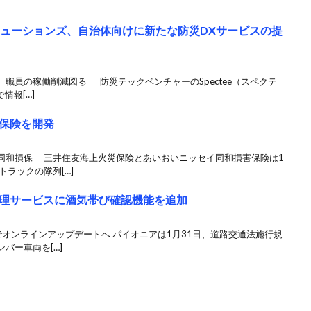
リューションズ、自治体向けに新たな防災DXサービスの提
職員の稼働削減図る 防災テックベンチャーのSpectee（スペクテ
情報[…]
保険を開発
同和損保 三井住友海上火災保険とあいおいニッセイ同和損害保険は1
ラックの隊列[…]
理サービスに酒気帯び確認機能を追加
オンラインアップデートへ パイオニアは1月31日、道路交通法施行規
バー車両を[…]