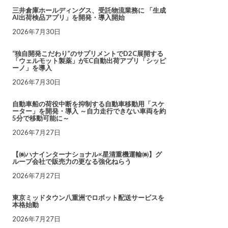
三井倉庫ホールディングス、受託物流業務に 「生成
AI出荷検品アプリ」を開発・導入開始
2026年7月30日
“独自開発こだわり”のサプリメントでD2C展開する
「ウェルモット製薬」がEC自動出荷アプリ「シッピ
ーノ」を導入
2026年7月30日
自動車船の荷役中断を抑制する自動車移動用「スケ
ーター」を開発・導入 ～自力走行できない車両を約
5分で移動可能に～
2026年7月27日
【㈱ハナインターナショナル×星清重機運輸㈱】グ
ループ会社で販売力の更なる強化ねらう
2026年7月27日
東京ミッドタウン八重洲でロボット配送サービスを
本格始動
2026年7月27日