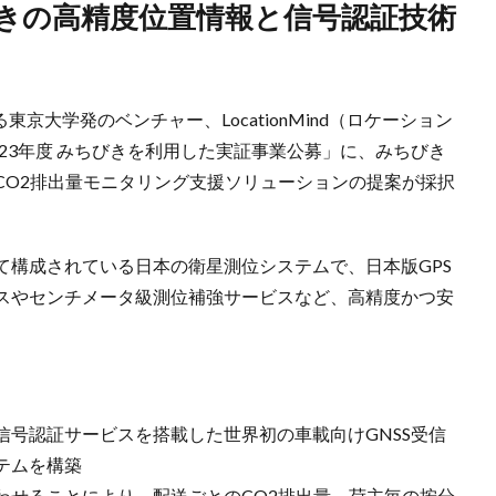
京大学発のベンチャー、LocationMind（ロケーション
023年度 みちびきを利用した実証事業公募」に、みちびき
CO2排出量モニタリング支援ソリューションの提案が採択
て構成されている日本の衛星測位システムで、日本版GPS
スやセンチメータ級測位補強サービスなど、高精度かつ安
号認証サービスを搭載した世界初の車載向けGNSS受信
テムを構築
わせることにより、配送ごとのCO2排出量、荷主毎の按分