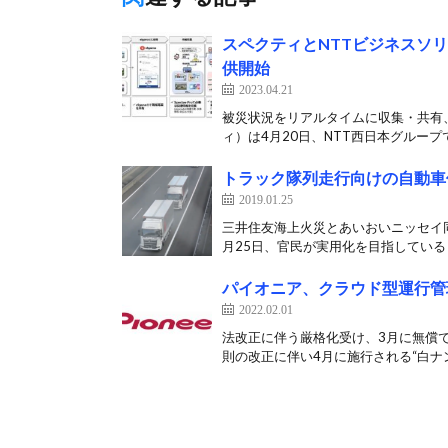
スペクティとNTTビジネスソ
供開始
2023.04.21
被災状況をリアルタイムに収集・共有、
ィ）は4月20日、NTT西日本グループで
トラック隊列走行向けの自動車
2019.01.25
三井住友海上火災とあいおいニッセイ
月25日、官民が実用化を目指しているト
パイオニア、クラウド型運行管
2022.02.01
法改正に伴う厳格化受け、3月に無償で
則の改正に伴い4月に施行される“白ナン