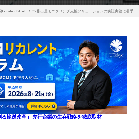
LocationMind、CO2排出量モニタリング支援ソリューションの実証実験に着手
来を創る輸送改革」 先行企業の生存戦略を徹底取材