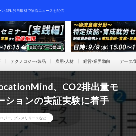
ーン,3PL,独自取材で物流ニュースを配信
事
テクノロジー/製品
雇用/人材
経営/業界動向
データ/
ationMind、CO2排出量モ
ーションの実証実験に着手
ロジー
,
プレスリリースなど