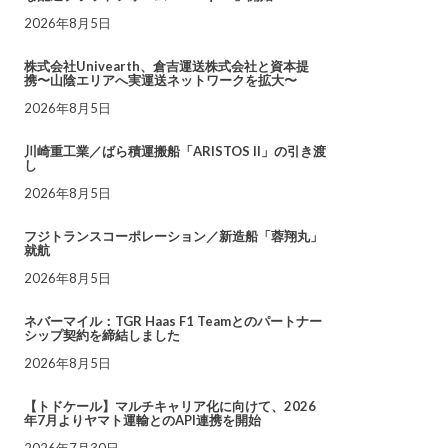
2026年8月5日
株式会社Univearth、倉吉運送株式会社と資本提
携〜山陰エリアへ実運送ネットワークを拡大〜
2026年8月5日
川崎重工業／ばら積運搬船「ARISTOS II」の引き渡
し
2026年8月5日
フジトランスコーポレーション／新造船「蓉翔丸」
就航
2026年8月5日
ネバーマイル：TGR Haas F1 Teamとのパートナー
シップ契約を締結しました
2026年8月5日
【トドケール】マルチキャリア化に向けて、2026
年7月よりヤマト運輸とのAPI連携を開始
2026年7月30日