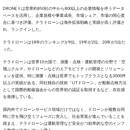
DRONEⅡは世界約850社の中から800以上の企業情報を伴うデータ
ベースを活用し、企業規模や事業成長、市場シェア、市場の関心度
合に基づき評価。テラドローンは海外拡張戦略と実績が高く評価さ
れ、ランクインした。
テラドローンは18年のランキングが9位、19年が2位、20年が1位だ
った。
テラドローンは世界10カ国で、測量・点検・運航管理の分野で「空
飛ぶクルマ」やドローンなどのエアモビリティの開発とソリューシ
ョンを提供。特に測量・点検は世界でもトップクラスとなる3000件
以上の実績がある。同社独自の技術「UTドローン」が船舶点検方法
として国際的船級協会からの世界初の認証を取得するなど、存在感
を発揮している。
国内外でドローンサービス領域だけではなく、ドローンが複数台同
時に空を飛び交うフェーズに突入し、社会実装が進んでいることを
踏まえ、テラドローンは運航管理など安全かつ効率的な空のインフ