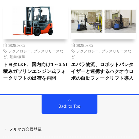
2026.08.05
2026.08.05
テクノロジー
,
プレスリリースな
テクノロジー
,
プレスリリースな
ど
,
動向/展望
ど
トヨタL&F、国内向け1～3.5t
エバラ物流、ロボットパレタ
積みガソリンエンジン式フォ
イザーと連携するハクオウロ
ークリフトの出荷を再開
ボの自動フォークリフト導入
Back to Top
メルマガ会員登録