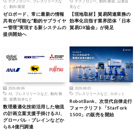
テクノロジー
,
プレスリリースな
テクノロジー
,
動向/展望
,
記者会
ど
,
動向/展望
見など
ゼロボード、常に最新の情報
【現地取材】貿易関連業務の
共有が可能な“動的サプライヤ
効率化目指す業界団体「日本
ー管理”実現する新システムの
貿易DX協会」が発足
提供開始へ
2026.08.06
2026.08.05
AI
,
プレスリリースなど
,
動向/展
プレスリリースなど
,
ロボット
望
,
提携/合弁など
RobotBank、次世代自律走行
数理最適化技術活用した物流
フォークリフト「StarFork
の計画立案支援手掛けるJIJ、
1500」の販売を開始
グローバル・ブレインなどか
ら8.4億円調達