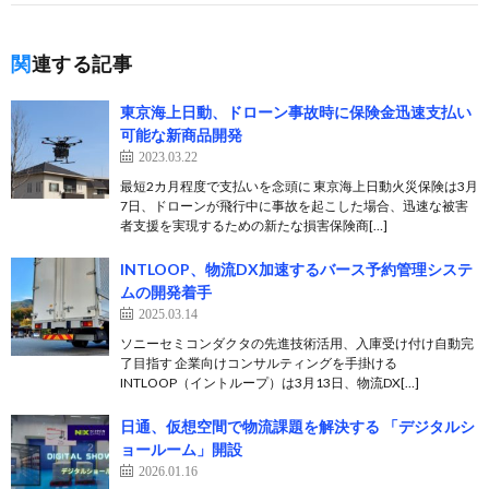
関連する記事
東京海上日動、ドローン事故時に保険金迅速支払い
可能な新商品開発
2023.03.22
最短2カ月程度で支払いを念頭に 東京海上日動火災保険は3月
7日、ドローンが飛行中に事故を起こした場合、迅速な被害
者支援を実現するための新たな損害保険商[…]
INTLOOP、物流DX加速するバース予約管理システ
ムの開発着手
2025.03.14
ソニーセミコンダクタの先進技術活用、入庫受け付け自動完
了目指す 企業向けコンサルティングを手掛ける
INTLOOP（イントループ）は3月13日、物流DX[…]
日通、仮想空間で物流課題を解決する 「デジタルシ
ョールーム」開設
2026.01.16