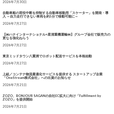
2026年7月30日
自動車船の荷役中断を抑制する自動車移動用「スケーター」を開発・導
入 ～自力走行できない車両を約5分で移動可能に～
2026年7月27日
【㈱ハナインターナショナル×星清重機運輸㈱】グループ会社で販売力の
更なる強化ねらう
2026年7月27日
東京ミッドタウン八重洲でロボット配送サービスを本格始動
2026年7月27日
上組／コンテナ物流最適化サービスを提供する スタートアップ企業
「OneStream株式会社」への出資のお知らせ
2026年7月21日
ZOZO、BONJOUR SAGANの自社EC拡大に向け「Fulfillment by
ZOZO」を提供開始
2026年7月21日