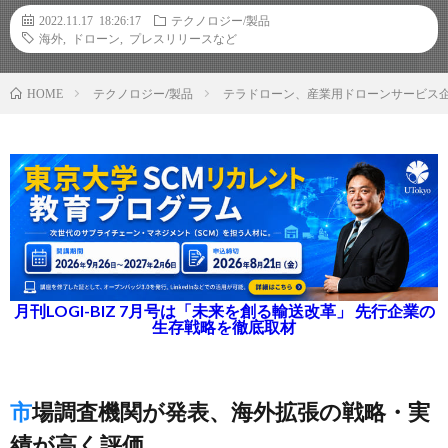
2022.11.17 18:26:17
テクノロジー/製品
海外
,
ドローン
,
プレスリリースなど
テクノロジー/製品
テラドローン、産業用ドローンサービス企
HOME
月刊LOGI-BIZ 7月号は「未来を創る輸送改革」 先行企業の
生存戦略を徹底取材
市場調査機関が発表、海外拡張の戦略・実
績が高く評価