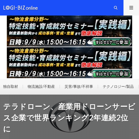
独自取材
物流施設/不動産
災害/事故/不祥事
テクノロジー/製品
テラドローン、産業用ドローンサービ
ス企業で世界ランキング2年連続2位
に