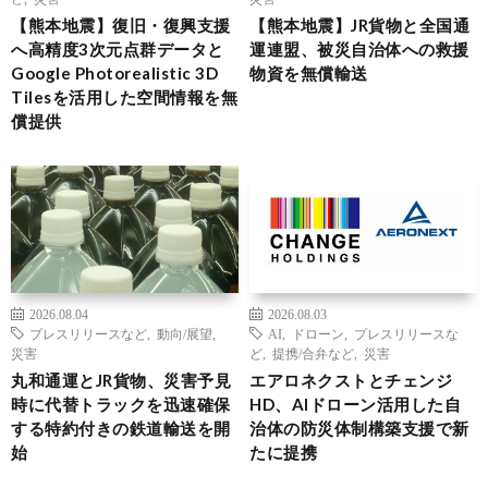
【熊本地震】復旧・復興支援
【熊本地震】JR貨物と全国通
へ高精度3次元点群データと
運連盟、被災自治体への救援
Google Photorealistic 3D
物資を無償輸送
Tilesを活用した空間情報を無
償提供
2026.08.04
2026.08.03
プレスリリースなど
,
動向/展望
,
AI
,
ドローン
,
プレスリリースな
災害
ど
,
提携/合弁など
,
災害
丸和通運とJR貨物、災害予見
エアロネクストとチェンジ
時に代替トラックを迅速確保
HD、AIドローン活用した自
する特約付きの鉄道輸送を開
治体の防災体制構築支援で新
始
たに提携