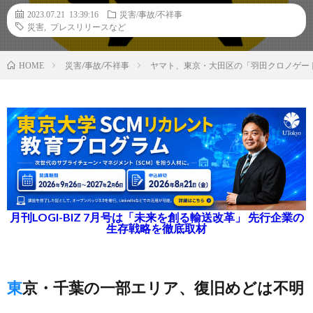
2023.07.21 13:39:16
災害/事故/不祥事
災害
,
プレスリリースなど
災害/事故/不祥事
ヤマト、東京・大田区の「羽田クロノゲー
HOME
月刊LOGI-BIZ 7月号は「未来を創る輸送改革」 先行企業の
生存戦略を徹底取材
東京・千葉の一部エリア、復旧めどは不明