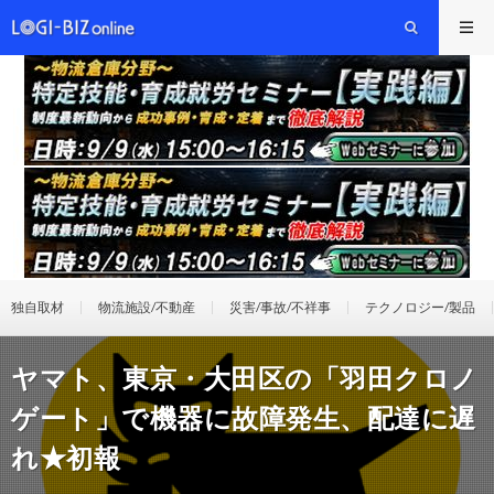
独自取材
物流施設/不動産
災害/事故/不祥事
テクノロジー/製品
ヤマト、東京・大田区の「羽田クロノ
ゲート」で機器に故障発生、配達に遅
れ★初報