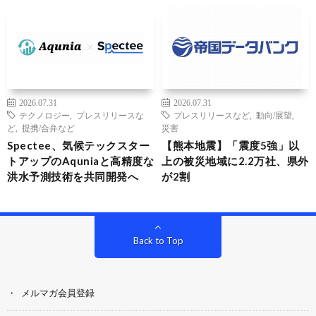
2026.07.31
2026.07.31
テクノロジー
,
プレスリリースな
プレスリリースなど
,
動向/展望
,
ど
,
提携/合弁など
災害
Spectee、気候テックスター
【熊本地震】「震度5強」以
トアップのAquniaと高精度な
上の被災地域に2.2万社、県外
洪水予測技術を共同開発へ
が2割
Back to Top
メルマガ会員登録