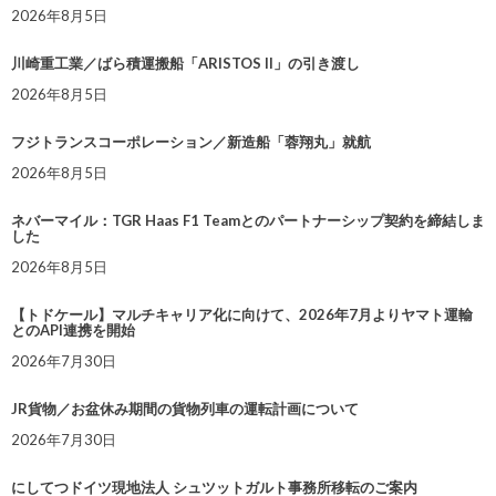
2026年8月5日
川崎重工業／ばら積運搬船「ARISTOS II」の引き渡し
2026年8月5日
フジトランスコーポレーション／新造船「蓉翔丸」就航
2026年8月5日
ネバーマイル：TGR Haas F1 Teamとのパートナーシップ契約を締結しま
した
2026年8月5日
【トドケール】マルチキャリア化に向けて、2026年7月よりヤマト運輸
とのAPI連携を開始
2026年7月30日
JR貨物／お盆休み期間の貨物列車の運転計画について
2026年7月30日
にしてつドイツ現地法人 シュツットガルト事務所移転のご案内