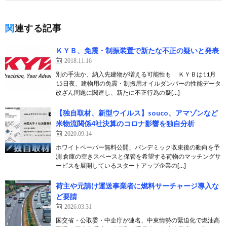
関連する記事
ＫＹＢ、免震・制振装置で新たな不正の疑いと発表
2018.11.16
別の手法か、納入先建物が増える可能性も ＫＹＢは11月
15日夜、建物用の免震・制振用オイルダンパーの性能データ
改ざん問題に関連し、新たに不正行為の疑[…]
【独自取材、新型ウイルス】souco、アマゾンなど
米物流関係4社決算のコロナ影響を独自分析
2020.09.14
ホワイトペーパー無料公開、パンデミック収束後の動向を予
測 倉庫の空きスペースと保管を希望する荷物のマッチングサ
ービスを展開しているスタートアップ企業の[…]
荷主や元請け運送事業者に燃料サーチャージ導入な
ど要請
2026.03.31
国交省・公取委・中企庁が連名、中東情勢の緊迫化で燃油高