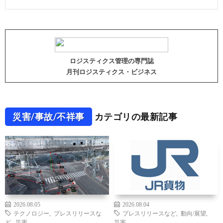
ロジスティクス管理の専門誌
月刊ロジスティクス・ビジネス
災害/事故/不祥事
カテゴリの最新記事
2026.08.05
2026.08.04
テクノロジー
,
プレスリリースな
プレスリリースなど
,
動向/展望
,
ど
,
災害
災害