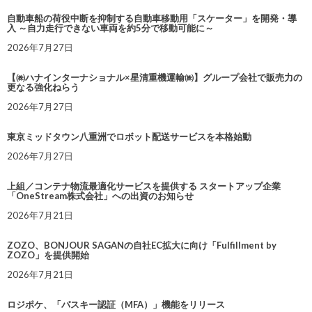
自動車船の荷役中断を抑制する自動車移動用「スケーター」を開発・導
入 ～自力走行できない車両を約5分で移動可能に～
2026年7月27日
【㈱ハナインターナショナル×星清重機運輸㈱】グループ会社で販売力の
更なる強化ねらう
2026年7月27日
東京ミッドタウン八重洲でロボット配送サービスを本格始動
2026年7月27日
上組／コンテナ物流最適化サービスを提供する スタートアップ企業
「OneStream株式会社」への出資のお知らせ
2026年7月21日
ZOZO、BONJOUR SAGANの自社EC拡大に向け「Fulfillment by
ZOZO」を提供開始
2026年7月21日
ロジポケ、「パスキー認証（MFA）」機能をリリース