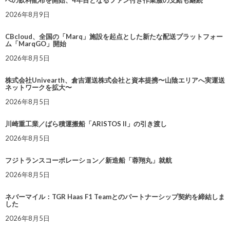
への飲料配布を開始、4年目となるファン付き作業服の支給も継続
2026年8月9日
CBcloud、全国の「Marq」施設を起点とした新たな配送プラットフォー
ム「MarqGO」開始
2026年8月5日
株式会社Univearth、倉吉運送株式会社と資本提携〜山陰エリアへ実運送
ネットワークを拡大〜
2026年8月5日
川崎重工業／ばら積運搬船「ARISTOS II」の引き渡し
2026年8月5日
フジトランスコーポレーション／新造船「蓉翔丸」就航
2026年8月5日
ネバーマイル：TGR Haas F1 Teamとのパートナーシップ契約を締結しま
した
2026年8月5日