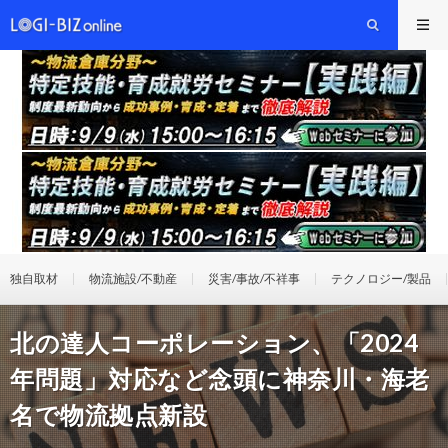
独自取材
物流施設/不動産
災害/事故/不祥事
テクノロジー/製品
北の達人コーポレーション、「2024
年問題」対応など念頭に神奈川・海老
名で物流拠点新設