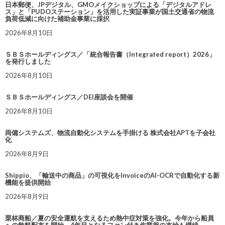
日本郵便、JPデジタル、GMOメイクショップによる「デジタルアドレ
ス」と「PUDOステーション」を活用した実証事業が国土交通省の物流
負荷低減に向けた補助金事業に採択
2026年8月10日
ＳＢＳホールディングス／「統合報告書（Integrated report）2026」
を発行しました
2026年8月10日
ＳＢＳホールディングス／DEI座談会を開催
2026年8月10日
両備システムズ、物流自動化システムを手掛ける 株式会社APTを子会社
化
2026年8月9日
Shippio、「輸送中の商品」の可視化をInvoiceのAI-OCRで自動化する新
機能を提供開始
2026年8月9日
栗林商船／夏の安全運航を支えるため熱中症対策を強化。今年から船員