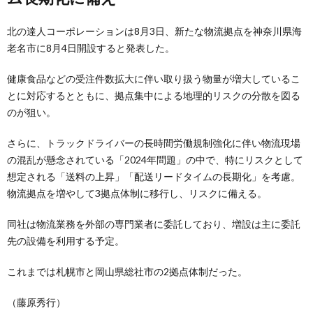
北の達人コーポレーションは8月3日、新たな物流拠点を神奈川県海
老名市に8月4日開設すると発表した。
健康食品などの受注件数拡大に伴い取り扱う物量が増大しているこ
とに対応するとともに、拠点集中による地理的リスクの分散を図る
のが狙い。
さらに、トラックドライバーの長時間労働規制強化に伴い物流現場
の混乱が懸念されている「2024年問題」の中で、特にリスクとして
想定される「送料の上昇」「配送リードタイムの長期化」を考慮。
物流拠点を増やして3拠点体制に移行し、リスクに備える。
同社は物流業務を外部の専門業者に委託しており、増設は主に委託
先の設備を利用する予定。
これまでは札幌市と岡山県総社市の2拠点体制だった。
（藤原秀行）