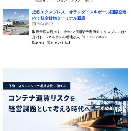
「広島イノベーション・テクノ・ポ[…]
近鉄エクスプレス、オランダ・スキポール国際空港
内で航空貨物ターミナル新設
2024.05.02
取扱量拡大目指す、今年12月開業予定 近鉄エクスプレスは5
月2日、ベネルクスの現地法人「Kintetsu World
Express（Benelux）[…]