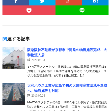
関連する記事
阪急阪神不動産が京都市で開発の物流施設完成、大
和物流入居
2020.08.03
1・4万平方メートル、旧施設の約4倍に 阪急阪神不動産は8
月3日、京都市南区上鳥羽で開発を進めていた物流施設「ロ
ジスタ京都上鳥羽」が7月31日に竣工、[…]
大和ハウス工業が広島で初の大規模産業団地を造成
へ、物流施設も対応
2019.05.24
MAZDAスタジアムの4倍、19年5月に工事完了・販売開始見
込む 大和ハウス工業は5月24日、広島市で大規模な産業団地