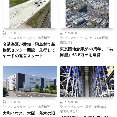
2026.08.10
2026.08.08
プレスリリースなど
,
物流施設
プレスリリースなど
,
動向/展望
,
物流施設
名港海運が愛知・飛島村で新
東京団地倉庫が60周年、「共
物流センター開設、先行して
同型」53.8万㎡を運営
ヤードの運営スタート
2026.08.07
2026.08.07
プレスリリースなど
,
物流施設
テクノロジー
,
動画
,
物流施設
,
記者会見など
大和ハウス、大阪・茨木の旧