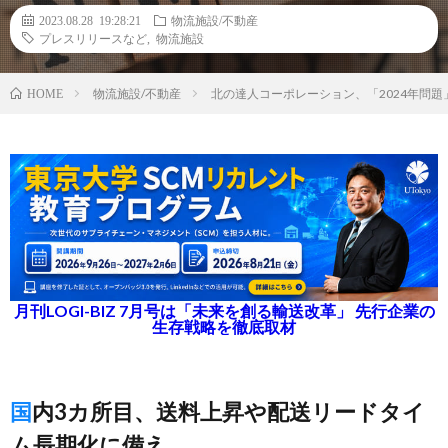
2023.08.28 19:28:21
物流施設/不動産
プレスリリースなど
,
物流施設
物流施設/不動産
北の達人コーポレーション、「2024年問
HOME
月刊LOGI-BIZ 7月号は「未来を創る輸送改革」 先行企業の
生存戦略を徹底取材
国内3カ所目、送料上昇や配送リードタイ
ム長期化に備え