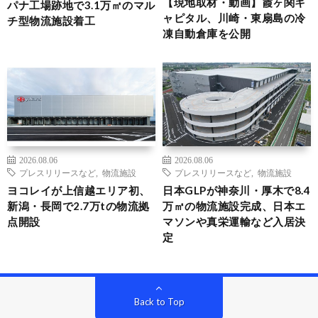
【現地取材・動画】霞ヶ関キ
パナ工場跡地で3.1万㎡のマル
ャピタル、川崎・東扇島の冷
チ型物流施設着工
凍自動倉庫を公開
2026.08.06
2026.08.06
プレスリリースなど
,
物流施設
プレスリリースなど
,
物流施設
ヨコレイが上信越エリア初、
日本GLPが神奈川・厚木で8.4
新潟・長岡で2.7万tの物流拠
万㎡の物流施設完成、日本エ
点開設
マソンや真栄運輸など入居決
定
Back to Top