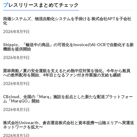
プレスリリースまとめてチェック
両備システムズ、物流自動化システムを手掛ける 株式会社APTを子会社
化
2026年8月9日
Shippio、「輸送中の商品」の可視化をInvoiceのAI-OCRで自動化する新
機能を提供開始
2026年8月9日
栗林商船／夏の安全運航を支えるため熱中症対策を強化。今年から船員
への飲料配布を開始、4年目となるファン付き作業服の支給も継続
2026年8月9日
CBcloud、全国の「Marq」施設を起点とした新たな配送プラットフォー
ム「MarqGO」開始
2026年8月5日
株式会社Univearth、倉吉運送株式会社と資本提携〜山陰エリアへ実運送
ネットワークを拡大〜
2026年8月5日