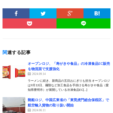
関連する記事
オープンロジ、「寿がきや食品」の冷凍食品EC販売
を物流面で支援強化
2024.09.14
ラーメンに続き、新商品の五目おにぎりも担当 オープンロジ
は9月13日、麺類など加工食品を手掛ける寿がきや食品（愛
知県豊明市）が展開している冷凍食品EC[…]
郵船ロジ、中国広東省の「東莞虎門総合保税区」で
航空輸入貨物の取り扱い開始
2024.06.11