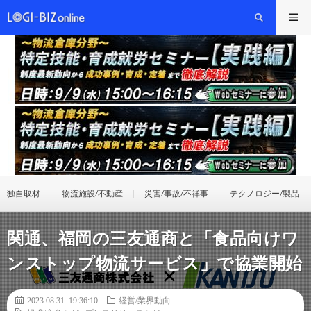
独自取材
物流施設/不動産
災害/事故/不祥事
テクノロジー/製品
関通、福岡の三友通商と「食品向けワ
ンストップ物流サービス」で協業開始
2023.08.31 19:36:10
経営/業界動向