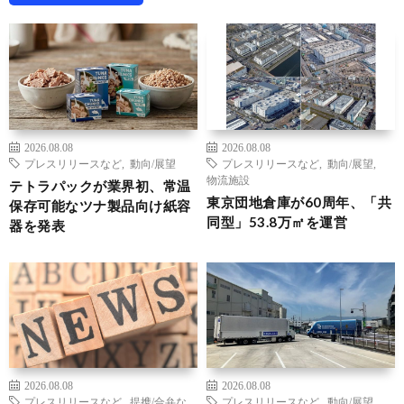
2026.08.08
2026.08.08
プレスリリースなど
,
動向/展望
プレスリリースなど
,
動向/展望
,
物流施設
テトラパックが業界初、常温
東京団地倉庫が60周年、「共
保存可能なツナ製品向け紙容
同型」53.8万㎡を運営
器を発表
2026.08.08
2026.08.08
プレスリリースなど
,
提携/合弁な
プレスリリースなど
,
動向/展望
,