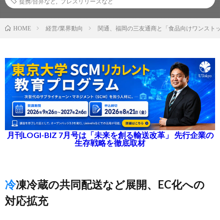
提携/合弁など
,
プレスリリースなど
経営/業界動向
関通、福岡の三友通商と「食品向けワンスト
HOME
月刊LOGI-BIZ 7月号は「未来を創る輸送改革」 先行企業の
生存戦略を徹底取材
冷凍冷蔵の共同配送など展開、EC化への
対応拡充