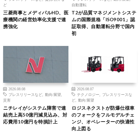
ど
自動運転
三菱商事とメディパルHD、医
T2が品質マネジメントシステ
療機関の経営効率化支援で連
ムの国際規格「ISO9001」認
携強化
証取得、自動運転分野で国内
初
2026.08.08
2026.08.07
プレスリリースなど
,
動向/展望
,
テクノロジー
,
プレスリリースな
災害
ど
,
動向/展望
ニチレイがシステム障害で連
ロジスネクストが防爆仕様車
結売上高50億円減見込み、対
のフォークをフルモデルチェ
応費用10億円を特損計上
ンジ、オペレーターの快適性
向上図る