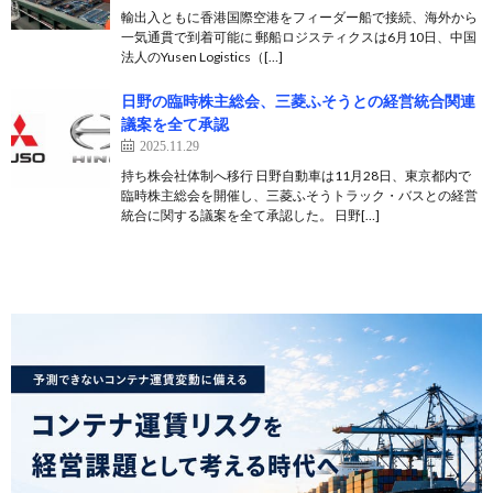
輸出入ともに香港国際空港をフィーダー船で接続、海外から
一気通貫で到着可能に 郵船ロジスティクスは6月10日、中国
法人のYusen Logistics（[…]
日野の臨時株主総会、三菱ふそうとの経営統合関連
議案を全て承認
2025.11.29
持ち株会社体制へ移行 日野自動車は11月28日、東京都内で
臨時株主総会を開催し、三菱ふそうトラック・バスとの経営
統合に関する議案を全て承認した。 日野[…]