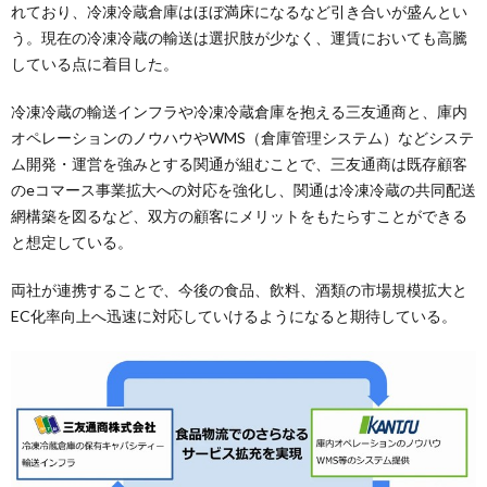
れており、冷凍冷蔵倉庫はほぼ満床になるなど引き合いが盛んとい
う。現在の冷凍冷蔵の輸送は選択肢が少なく、運賃においても高騰
している点に着目した。
冷凍冷蔵の輸送インフラや冷凍冷蔵倉庫を抱える三友通商と、庫内
オペレーションのノウハウやWMS（倉庫管理システム）などシステ
ム開発・運営を強みとする関通が組むことで、三友通商は既存顧客
のeコマース事業拡大への対応を強化し、関通は冷凍冷蔵の共同配送
網構築を図るなど、双方の顧客にメリットをもたらすことができる
と想定している。
両社が連携することで、今後の食品、飲料、酒類の市場規模拡大と
EC化率向上へ迅速に対応していけるようになると期待している。