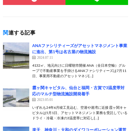
関連する記事
ANAファシリティーズがアセットマネジメント事業
に進出、第1号は名古屋の物流施設
2024.07.11
4132㎡、地元向けに日曜朝市開催 ANA（全日本空輸）グル
ープで不動産事業を手掛けるANAファシリティーズは7月11
日、事業用不動産のアセットマネジ[…]
霞ヶ関キャピタル、仙台と福岡・古賀で3温度帯対
応のマルチ型物流施設開発着手
2023.05.01
いずれも24年6月竣工見込む、空港や港湾に近接 霞ヶ関キャ
ピタルは5月1日、アセットマネジメント業務を受託している
ドライ・冷蔵・冷凍の3温度帯に対応し[…]
楽天、神奈川・大和のダイワコーポレーション運営