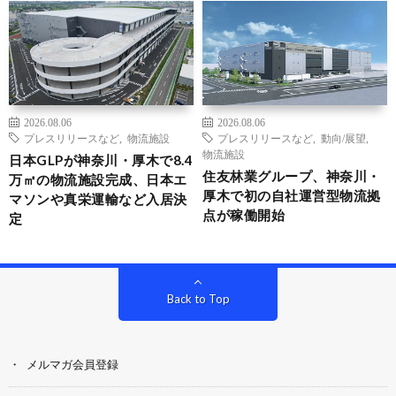
2026.08.06
2026.08.06
プレスリリースなど
,
物流施設
プレスリリースなど
,
動向/展望
,
物流施設
日本GLPが神奈川・厚木で8.4
住友林業グループ、神奈川・
万㎡の物流施設完成、日本エ
厚木で初の自社運営型物流拠
マソンや真栄運輸など入居決
点が稼働開始
定
Back to Top
メルマガ会員登録