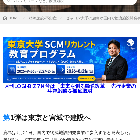
プレスリリースなど
,
物流施設
物流施設/不動産
ゼネコン大手の鹿島が国内で物流施設開発
HOME
月刊LOGI-BIZ 7月号は「未来を創る輸送改革」 先行企業の
生存戦略を徹底取材
第1弾は東京と宮城で建設へ
鹿島は9月21日、国内で物流施設開発事業に参入すると発表した。
第1弾として東京都と宮城県で物流施設の建設工事に着手した。