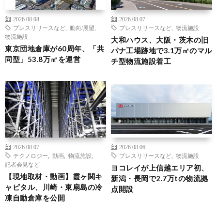
2026.08.08
2026.08.07
プレスリリースなど
,
動向/展望
,
プレスリリースなど
,
物流施設
物流施設
大和ハウス、大阪・茨木の旧
東京団地倉庫が60周年、「共
パナ工場跡地で3.1万㎡のマル
同型」53.8万㎡を運営
チ型物流施設着工
2026.08.07
2026.08.06
テクノロジー
,
動画
,
物流施設
,
プレスリリースなど
,
物流施設
記者会見など
ヨコレイが上信越エリア初、
【現地取材・動画】霞ヶ関キ
新潟・長岡で2.7万tの物流拠
ャピタル、川崎・東扇島の冷
点開設
凍自動倉庫を公開