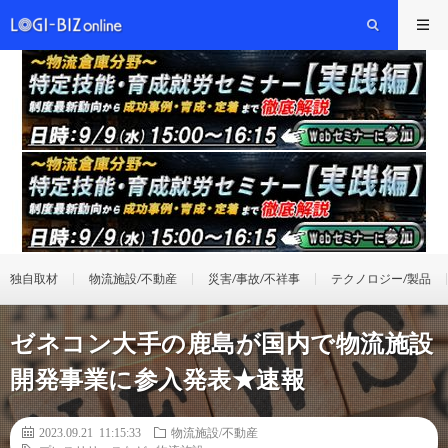
独自取材
物流施設/不動産
災害/事故/不祥事
テクノロジー/製品
ゼネコン大手の鹿島が国内で物流施設
開発事業に参入発表★速報
2023.09.21 11:15:33
物流施設/不動産