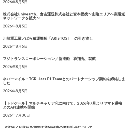
2026年8月5日
株式会社Univearth、倉吉運送株式会社と資本提携〜山陰エリアへ実運送
ネットワークを拡大〜
2026年8月5日
川崎重工業／ばら積運搬船「ARISTOS II」の引き渡し
2026年8月5日
フジトランスコーポレーション／新造船「蓉翔丸」就航
2026年8月5日
ネバーマイル：TGR Haas F1 Teamとのパートナーシップ契約を締結しま
した
2026年8月5日
【トドケール】マルチキャリア化に向けて、2026年7月よりヤマト運輸
とのAPI連携を開始
2026年7月30日
JR貨物／お盆休み期間の貨物列車の運転計画について