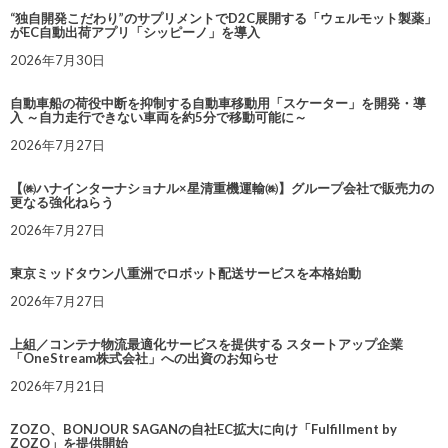
“独自開発こだわり”のサプリメントでD2C展開する「ウェルモット製薬」
がEC自動出荷アプリ「シッピーノ」を導入
2026年7月30日
自動車船の荷役中断を抑制する自動車移動用「スケーター」を開発・導
入 ～自力走行できない車両を約5分で移動可能に～
2026年7月27日
【㈱ハナインターナショナル×星清重機運輸㈱】グループ会社で販売力の
更なる強化ねらう
2026年7月27日
東京ミッドタウン八重洲でロボット配送サービスを本格始動
2026年7月27日
上組／コンテナ物流最適化サービスを提供する スタートアップ企業
「OneStream株式会社」への出資のお知らせ
2026年7月21日
ZOZO、BONJOUR SAGANの自社EC拡大に向け「Fulfillment by
ZOZO」を提供開始