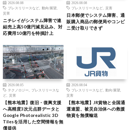
2026.08.08
2026.08.08
プレスリリースなど
,
動向/展望
,
プレスリリースなど
,
災害
災害
日本郵便でシステム障害、通
ニチレイがシステム障害で連
販購入商品の郵便局やコンビ
結売上高50億円減見込み、対
ニ受け取りできず
応費用10億円を特損計上
2026.08.05
2026.08.04
テクノロジー
,
プレスリリースな
プレスリリースなど
,
動向/展望
,
ど
,
災害
災害
【熊本地震】復旧・復興支援
【熊本地震】JR貨物と全国通
へ高精度3次元点群データと
運連盟、被災自治体への救援
Google Photorealistic 3D
物資を無償輸送
Tilesを活用した空間情報を無
償提供