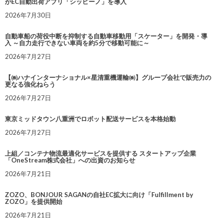
がEC自動出荷アプリ「シッピーノ」を導入
2026年7月30日
自動車船の荷役中断を抑制する自動車移動用「スケーター」を開発・導
入 ～自力走行できない車両を約5分で移動可能に～
2026年7月27日
【㈱ハナインターナショナル×星清重機運輸㈱】グループ会社で販売力の
更なる強化ねらう
2026年7月27日
東京ミッドタウン八重洲でロボット配送サービスを本格始動
2026年7月27日
上組／コンテナ物流最適化サービスを提供する スタートアップ企業
「OneStream株式会社」への出資のお知らせ
2026年7月21日
ZOZO、BONJOUR SAGANの自社EC拡大に向け「Fulfillment by
ZOZO」を提供開始
2026年7月21日