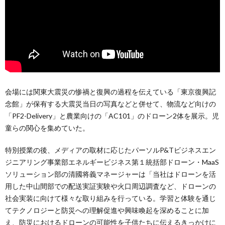
会場には関東大震災の惨禍と復興の過程を伝えている「東京復興記
念館」が保有する大震災当日の写真などと併せて、物流など向けの
「PF2-Delivery」と農業向けの「AC101」のドローン2体を展示。児
童らの関心を集めていた。
特別授業の後、メディアの取材に応じたパーソルP&Tビジネスエン
ジニアリング事業部エネルギービジネス第１統括部ドローン・MaaS
ソリューション部の清國将義マネージャーは「当社はドローンを活
用した中山間部での配送実証実験や火口周辺調査など、ドローンの
社会実装に向けて様々な取り組みを行っている。学習と体験を通じ
てテクノロジーと防災への理解促進や興味喚起を深めることに加
え、防災におけるドローンの可能性を子供たちに伝えるきっかけに