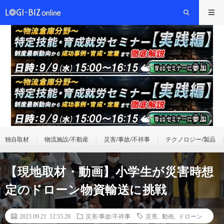
独自取材
物流施設/不動産
災害/事故/不祥事
テクノロジー/製品
【現地取材・動画】小学生が災害時想
定のドローン物資輸送に挑戦
2023.09.21 12:55:28
災害/事故/不祥事
災害
,
動画
,
ドローン