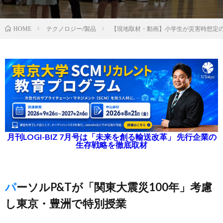
テクノロジー/製品
【現地取材・動画】小学生が災害時想定
HOME
月刊LOGI-BIZ 7月号は「未来を創る輸送改革」 先行企業の
生存戦略を徹底取材
パーソルP&Tが「関東大震災100年」考慮
し東京・豊洲で特別授業