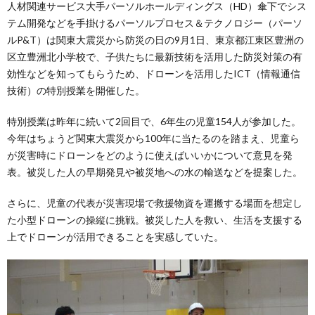
人材関連サービス大手パーソルホールディングス（HD）傘下でシス
テム開発などを手掛けるパーソルプロセス＆テクノロジー（パーソ
ルP&T）は関東大震災から防災の日の9月1日、東京都江東区豊洲の
区立豊洲北小学校で、子供たちに最新技術を活用した防災対策の有
効性などを知ってもらうため、ドローンを活用したICT（情報通信
技術）の特別授業を開催した。
特別授業は昨年に続いて2回目で、6年生の児童154人が参加した。
今年はちょうど関東大震災から100年に当たるのを踏まえ、児童ら
が災害時にドローンをどのように使えばいいかについて意見を発
表。被災した人の早期発見や被災地への水の輸送などを提案した。
さらに、児童の代表が災害現場で救援物資を運搬する場面を想定し
た小型ドローンの操縦に挑戦。被災した人を救い、生活を支援する
上でドローンが活用できることを実感していた。