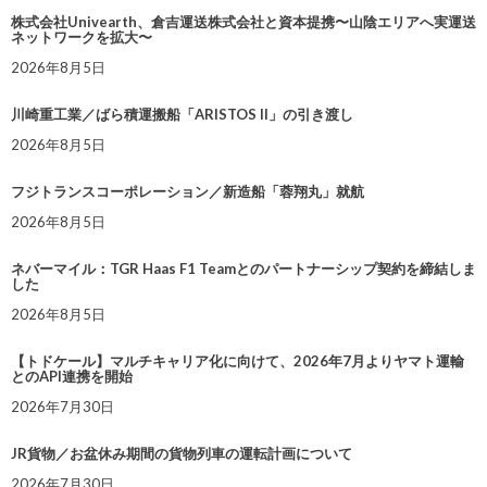
株式会社Univearth、倉吉運送株式会社と資本提携〜山陰エリアへ実運送
ネットワークを拡大〜
2026年8月5日
川崎重工業／ばら積運搬船「ARISTOS II」の引き渡し
2026年8月5日
フジトランスコーポレーション／新造船「蓉翔丸」就航
2026年8月5日
ネバーマイル：TGR Haas F1 Teamとのパートナーシップ契約を締結しま
した
2026年8月5日
【トドケール】マルチキャリア化に向けて、2026年7月よりヤマト運輸
とのAPI連携を開始
2026年7月30日
JR貨物／お盆休み期間の貨物列車の運転計画について
2026年7月30日