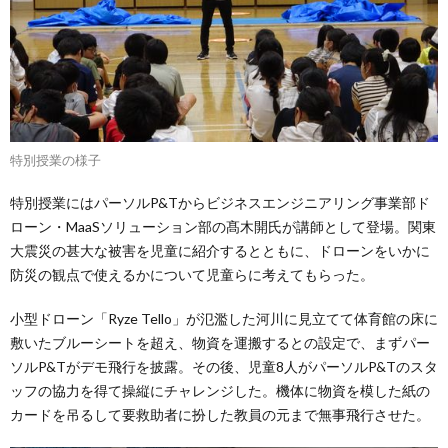
特別授業の様子
特別授業にはパーソルP&Tからビジネスエンジニアリング事業部ド
ローン・MaaSソリューション部の髙木開氏が講師として登場。関東
大震災の甚大な被害を児童に紹介するとともに、ドローンをいかに
防災の観点で使えるかについて児童らに考えてもらった。
小型ドローン「Ryze Tello」が氾濫した河川に見立てて体育館の床に
敷いたブルーシートを超え、物資を運搬するとの設定で、まずパー
ソルP&Tがデモ飛行を披露。その後、児童8人がパーソルP&Tのスタ
ッフの協力を得て操縦にチャレンジした。機体に物資を模した紙の
カードを吊るして要救助者に扮した教員の元まで無事飛行させた。