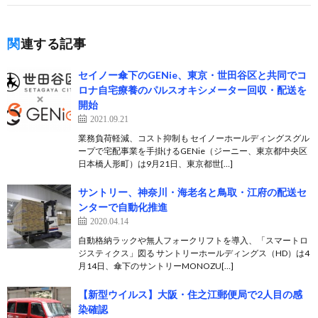
関連する記事
セイノー傘下のGENie、東京・世田谷区と共同でコ
ロナ自宅療養のパルスオキシメーター回収・配送を
開始
2021.09.21
業務負荷軽減、コスト抑制も セイノーホールディングスグル
ープで宅配事業を手掛けるGENie（ジーニー、東京都中央区
日本橋人形町）は9月21日、東京都世[…]
サントリー、神奈川・海老名と鳥取・江府の配送セ
ンターで自動化推進
2020.04.14
自動格納ラックや無人フォークリフトを導入、「スマートロ
ジスティクス」図る サントリーホールディングス（HD）は4
月14日、傘下のサントリーMONOZU[…]
【新型ウイルス】大阪・住之江郵便局で2人目の感
染確認