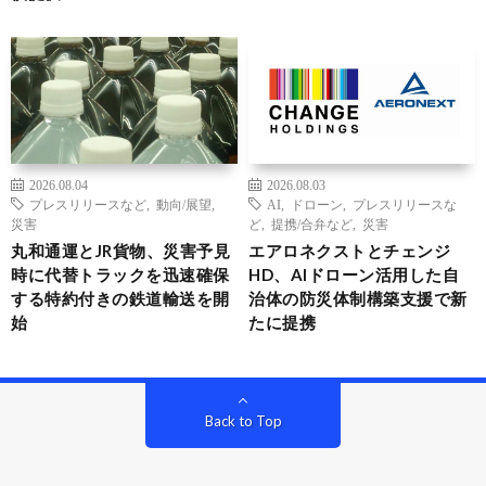
2026.08.04
2026.08.03
プレスリリースなど
,
動向/展望
,
AI
,
ドローン
,
プレスリリースな
災害
ど
,
提携/合弁など
,
災害
丸和通運とJR貨物、災害予見
エアロネクストとチェンジ
時に代替トラックを迅速確保
HD、AIドローン活用した自
する特約付きの鉄道輸送を開
治体の防災体制構築支援で新
始
たに提携
Back to Top