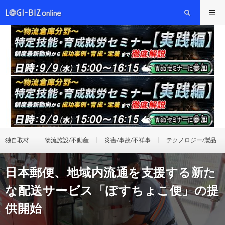
独自取材
物流施設/不動産
災害/事故/不祥事
テクノロジー/製品
日本郵便、地域内流通を支援する新た
な配送サービス「ぽすちょこ便」の提
供開始