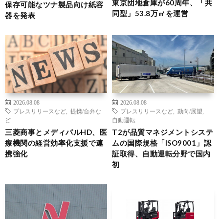
東京団地倉庫が60周年、「共
保存可能なツナ製品向け紙容
同型」53.8万㎡を運営
器を発表
2026.08.08
2026.08.08
プレスリリースなど
,
提携/合弁な
プレスリリースなど
,
動向/展望
,
ど
自動運転
三菱商事とメディパルHD、医
T2が品質マネジメントシステ
療機関の経営効率化支援で連
ムの国際規格「ISO9001」認
携強化
証取得、自動運転分野で国内
初