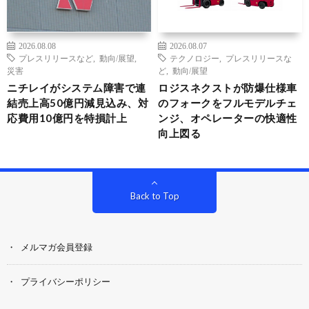
2026.08.08
2026.08.07
プレスリリースなど
,
動向/展望
,
テクノロジー
,
プレスリリースな
災害
ど
,
動向/展望
ニチレイがシステム障害で連
ロジスネクストが防爆仕様車
結売上高50億円減見込み、対
のフォークをフルモデルチェ
応費用10億円を特損計上
ンジ、オペレーターの快適性
向上図る
Back to Top
メルマガ会員登録
プライバシーポリシー