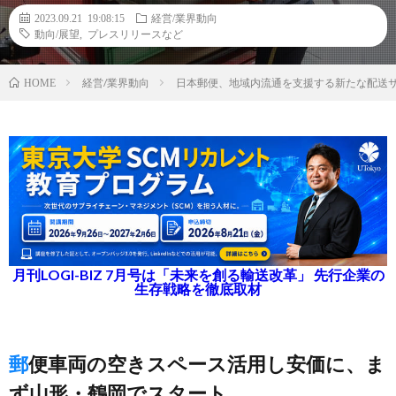
2023.09.21 19:08:15
経営/業界動向
動向/展望
,
プレスリリースなど
経営/業界動向
日本郵便、地域内流通を支援する新たな配送
HOME
月刊LOGI-BIZ 7月号は「未来を創る輸送改革」 先行企業の
生存戦略を徹底取材
郵便車両の空きスペース活用し安価に、ま
ず山形・鶴岡でスタート