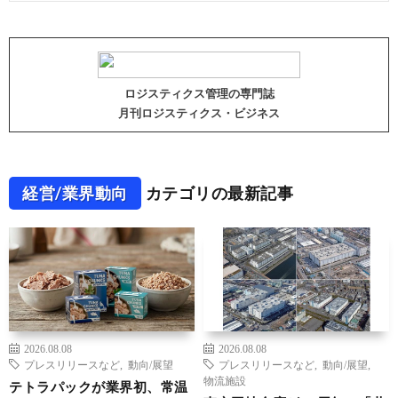
ロジスティクス管理の専門誌
月刊ロジスティクス・ビジネス
経営/業界動向
カテゴリの最新記事
2026.08.08
2026.08.08
プレスリリースなど
,
動向/展望
プレスリリースなど
,
動向/展望
,
物流施設
テトラパックが業界初、常温