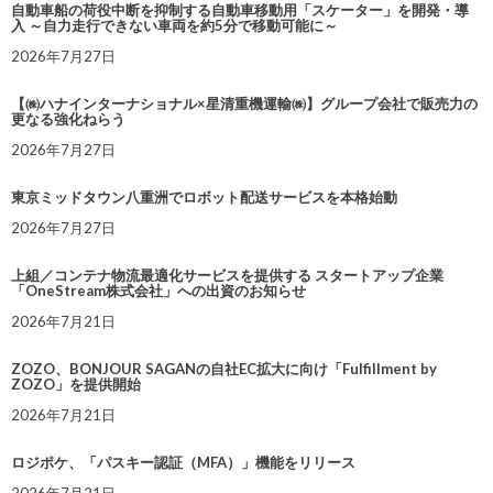
自動車船の荷役中断を抑制する自動車移動用「スケーター」を開発・導
入 ～自力走行できない車両を約5分で移動可能に～
2026年7月27日
【㈱ハナインターナショナル×星清重機運輸㈱】グループ会社で販売力の
更なる強化ねらう
2026年7月27日
東京ミッドタウン八重洲でロボット配送サービスを本格始動
2026年7月27日
上組／コンテナ物流最適化サービスを提供する スタートアップ企業
「OneStream株式会社」への出資のお知らせ
2026年7月21日
ZOZO、BONJOUR SAGANの自社EC拡大に向け「Fulfillment by
ZOZO」を提供開始
2026年7月21日
ロジポケ、「パスキー認証（MFA）」機能をリリース