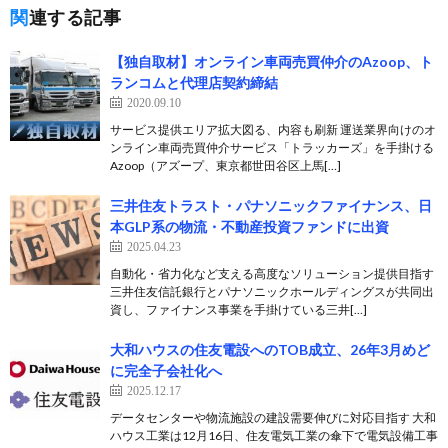
関連する記事
【独自取材】オンライン車両売買仲介のAzoop、ト
ランコムと代理店契約締結
2020.09.10
サービス提供エリア拡大図る、内容も刷新 運送業界向けのオ
ンライン車両売買仲介サービス「トラッカーズ」を手掛ける
Azoop（アズープ、東京都世田谷区上馬[…]
三井住友トラスト・パナソニックファイナンス、日
本GLP系の物流・不動産投資ファンドに出資
2025.04.23
自動化・省力化など支える高度なソリューション提供目指す
三井住友信託銀行とパナソニックホールディングスが共同出
資し、ファイナンス事業を手掛けている三井[…]
大和ハウスの住友電設へのTOB成立、26年3月めど
に完全子会社化へ
2025.12.17
データセンターや物流施設の建設需要伸びに対応目指す 大和
ハウス工業は12月16日、住友電気工業の傘下で電気設備工事