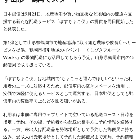
日本郵便は9月21日、地産地消や買い物支援など地域内の流通を支
援する新たな配送サービス「ぽすちょこ便」の提供を同日開始した
と発表した。
第1弾として山形県鶴岡市で地産地消に取り組む農家や飲食店へサー
ビスを提供。鶴岡市櫛引地域のイベント「くしびきフルーツ
Weeks」の果物配送にも活用してもらう予定。山形県鶴岡市内の15
郵便局で取り扱っている。
「ぽすちょこ便」は地域内で“ちょこっと運んでほしい”といった利
用者のニーズに対応するため、郵便車両の空きスペースを活用し、
安価で気軽に使えるサービスとして運営する。日本郵便としても郵
便車両の稼働率向上などを図る狙いがある。
利用者は事前に専用ウェブサイトで空いている配送コース・日時を
指定し予約。その後、予約者から配送の相手方に予約情報を連絡す
る。一方、差出人は配送品を発送場所として予約した郵便局に持ち
込み、受取人は受取場所として予約した郵便局まで来局、予約情報