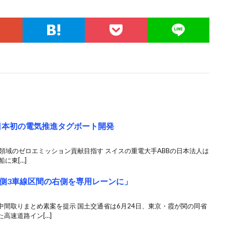
し日本初の電気推進タグボート開発
領域のゼロエミッション貢献目指す スイスの重電大手ABBの日本法人は
に東[…]
側3車線区間の右側を専用レーンに」
間取りまとめ素案を提示 国土交通省は6月24日、東京・霞が関の同省
高速道路イン[…]