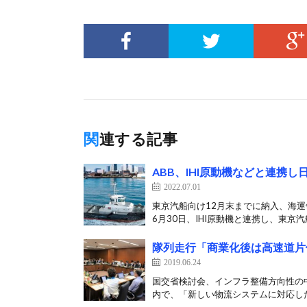
関連する記事
ABB、IHI原動機などと連携
2022.07.01
東京汽船向け12月末までに納入、海運
6月30日、IHI原動機と連携し、東京汽船
隊列走行「商業化後は高速道片
2019.06.24
国交省検討会、インフラ整備方向性の中
内で、「新しい物流システムに対応した