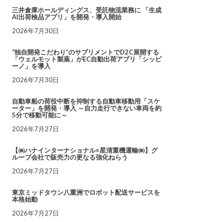
三井倉庫ホールディングス、受託物流業務に 「生成
AI出荷検品アプリ」を開発・導入開始
2026年7月30日
“独自開発こだわり”のサプリメントでD2C展開する
「ウェルモット製薬」がEC自動出荷アプリ「シッピ
ーノ」を導入
2026年7月30日
自動車船の荷役中断を抑制する自動車移動用「スケ
ーター」を開発・導入 ～自力走行できない車両を約
5分で移動可能に～
2026年7月27日
【㈱ハナインターナショナル×星清重機運輸㈱】グ
ループ会社で販売力の更なる強化ねらう
2026年7月27日
東京ミッドタウン八重洲でロボット配送サービスを
本格始動
2026年7月27日