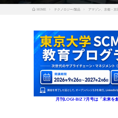
テクノロジー/製品
アマゾン、京都・京
HOME
月刊LOGI-BIZ 7月号は「未