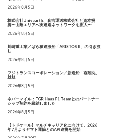
2026年8月5日
株式会社Univearth、倉吉運送株式会社と資本提
携〜山陰エリアへ実運送ネットワークを拡大〜
2026年8月5日
川崎重工業／ばら積運搬船「ARISTOS II」の引き渡
し
2026年8月5日
フジトランスコーポレーション／新造船「蓉翔丸」
就航
2026年8月5日
ネバーマイル：TGR Haas F1 Teamとのパートナー
シップ契約を締結しました
2026年8月5日
【トドケール】マルチキャリア化に向けて、2026
年7月よりヤマト運輸とのAPI連携を開始
2026年7月30日