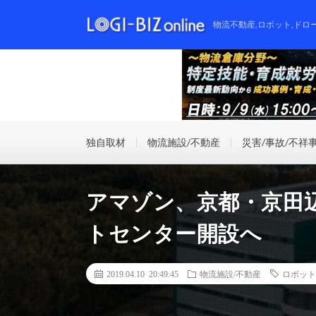
物流不動産,ロボット,ドロ
独自取材
物流施設/不動産
災害/事故/不祥
アマゾン、京都・京田
トセンター開設へ
2019.04.10 20:49:45
物流施設/不動産
ロボット