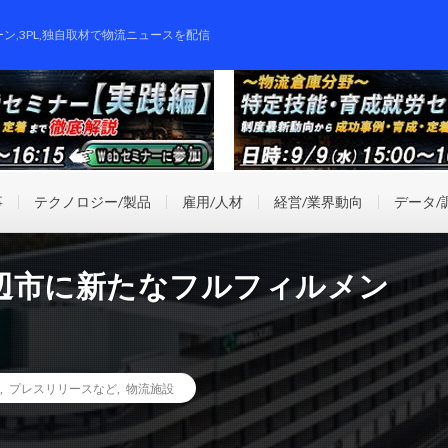
ーン,3PL,独自取材で物流ニュースを配信
事
テクノロジー/製品
雇用/人材
経営/業界動向
データ/
辺市に新たなフルフィルメン
,
プレスリリースなど
,
物流施設