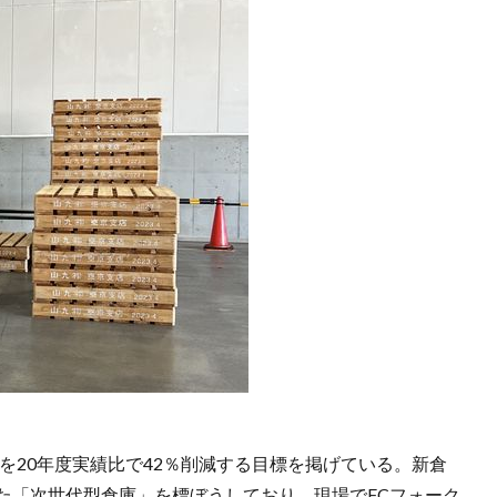
量を20年度実績比で42％削減する目標を掲げている。新倉
た「次世代型倉庫」を標ぼうしており、現場でFCフォーク