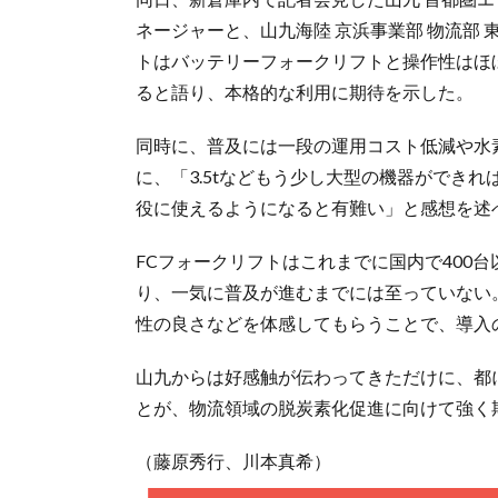
ネージャーと、山九海陸 京浜事業部 物流部
トはバッテリーフォークリフトと操作性はほ
ると語り、本格的な利用に期待を示した。
同時に、普及には一段の運用コスト低減や水
に、「3.5tなどもう少し大型の機器ができ
役に使えるようになると有難い」と感想を述
FCフォークリフトはこれまでに国内で400
り、一気に普及が進むまでには至っていない
性の良さなどを体感してもらうことで、導入
山九からは好感触が伝わってきただけに、都
とが、物流領域の脱炭素化促進に向けて強く
（藤原秀行、川本真希）