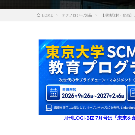
テクノロジー/製品
【現地取材・動画】
HOME
月刊LOGI-BIZ 7月号は「未