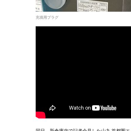
充填用プラグ
同日、新倉庫内で記者会見した山九 首都圏エ