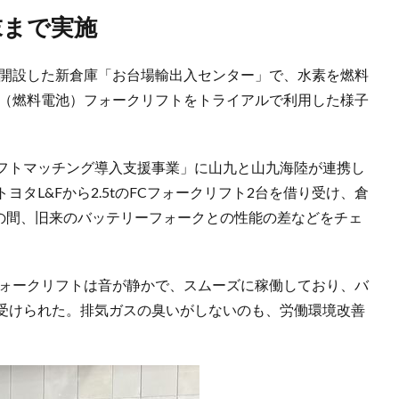
末まで実施
月開設した新倉庫「お台場輸出入センター」で、水素を燃料
C（燃料電池）フォークリフトをトライアルで利用した様子
フトマッチング導入支援事業」に山九と山九海陸が連携し
タL&Fから2.5tのFCフォークリフト2台を借り受け、倉
での間、旧来のバッテリーフォークとの性能の差などをチェ
フォークリフトは音が静かで、スムーズに稼働しており、バ
受けられた。排気ガスの臭いがしないのも、労働環境改善