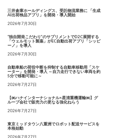
三井倉庫ホールディングス、受託物流業務に 「生成
AI出荷検品アプリ」を開発・導入開始
2026年7月30日
“独自開発こだわり”のサプリメントでD2C展開する
「ウェルモット製薬」がEC自動出荷アプリ「シッピ
ーノ」を導入
2026年7月30日
自動車船の荷役中断を抑制する自動車移動用「スケ
ーター」を開発・導入 ～自力走行できない車両を約
5分で移動可能に～
2026年7月27日
【㈱ハナインターナショナル×星清重機運輸㈱】グ
ループ会社で販売力の更なる強化ねらう
2026年7月27日
東京ミッドタウン八重洲でロボット配送サービスを
本格始動
2026年7月27日