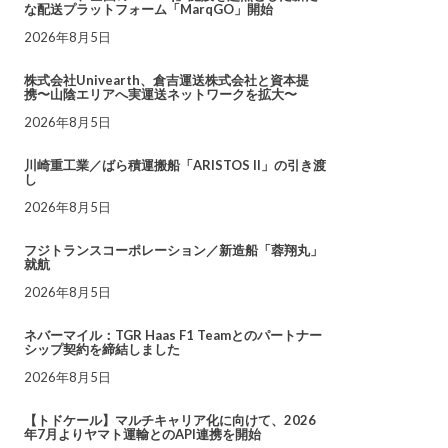
な配送プラットフォーム「MarqGO」開始
2026年8月5日
株式会社Univearth、倉吉運送株式会社と資本提
携〜山陰エリアへ実運送ネットワークを拡大〜
2026年8月5日
川崎重工業／ばら積運搬船「ARISTOS II」の引き渡
し
2026年8月5日
フジトランスコーポレーション／新造船「蓉翔丸」
就航
2026年8月5日
ネバーマイル：TGR Haas F1 Teamとのパートナー
シップ契約を締結しました
2026年8月5日
【トドケール】マルチキャリア化に向けて、2026
年7月よりヤマト運輸とのAPI連携を開始