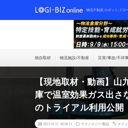
物流不動産,ロボット,ドロ
独自取材
物流施設/不動産
災害/事故/不祥
【現地取材・動画】山
庫で温室効果ガス出さ
のトライアル利用公開
2023.10.12 06:00:11
テクノロジー/製品
テクノ