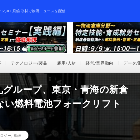
ーン,3PL,独自取材で物流ニュースを配信
事
テクノロジー/製品
雇用/人材
経営/業界動向
データ/
九グループ、東京・青海の新倉
ない燃料電池フォークリフト
ロジー
,
動画