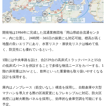
開発地は1986年に完成した流通業務団地「岡山県総合流通センタ
ー」内に位置し、24時間・365日の操業にも対応可能。標高が高く
地盤の良いエリアにあり、水害リスク・液状化リスクは極めて低
く、防災性にも優れているという。
1階には中央車路を設け、合計29台の高床式トラックバースと15台
の低床式バースを併設することで多様な物流ニーズをカバーする。1
階の床荷重は2t/㎡とし、飲料といった重量物も取り扱いやすくなる
設計を採用する。
庫内はノンブレース（筋交いなし）構造を採用し、自動倉庫や大型
マテハンを導入する際の区画変更にもフレキシブルに対応。防火区
画壁には耐火断熱パネルを採用し、効率的な倉庫空調を可能にする
予定。