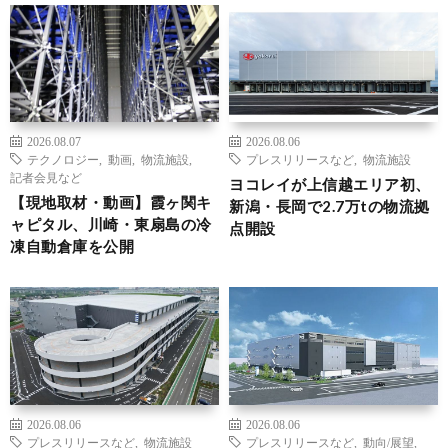
2026.08.07
2026.08.06
テクノロジー
,
動画
,
物流施設
,
プレスリリースなど
,
物流施設
記者会見など
ヨコレイが上信越エリア初、
【現地取材・動画】霞ヶ関キ
新潟・長岡で2.7万tの物流拠
ャピタル、川崎・東扇島の冷
点開設
凍自動倉庫を公開
2026.08.06
2026.08.06
プレスリリースなど
,
物流施設
プレスリリースなど
,
動向/展望
,