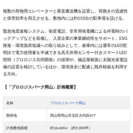
複数の荷物用エレベーターと垂直搬送機を設置し、荷捌きの迅速性
と保管効率を両立させる。敷地内には約150台の駐車場を設ける。
緊急地震速報システム、衛星電話、非常用発電機による停電時のバ
ックアップなどを装備し、入居企業の事業継続性をサポート。ESG
推進・環境負荷低減への取り組みとして、倉庫内には通常のLED照
明比で電力使用量を半減できる高天井用センサー付きスマートLED
照明（プロロジス共同開発）の採用や、施設屋根面に太陽光発電設
備の設置を検討しているほか、環境保全に配慮し既存植栽を利用す
る方向。
【「プロロジスパーク岡山」計画概要】
名称
プロロジスパーク岡山
開発地
岡山県岡山市北区大内田677
計画敷地面積
約16,600㎡（約5,000坪）