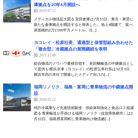
庫拠点を20年6月開設へ
2019.07.12
メディカル物流拡大図る 安田倉庫は7月11日、東京・東雲に
新たな倉庫拠点を開設すると発表した。 地上4階建て、延べ
床面積約2万2100平方メートル。2[…]
ヨコレイ・松原社長、通過型と保管型組み合わせた
「複合型」冷蔵拠点の展開継続を表明
2021.12.06
総合物流のノウハウ蓄積目指す、長距離輸送の中継拠点とし
て提供も 横浜冷凍（ヨコレイ）の松原弘幸社長は12月1日、
横浜市内の本社で開催したメディア向けの[…]
福岡ソノリク、福島・富岡に青果物流の中継拠点開
設
2026.02.12
特許冷蔵庫など先進技術駆使、供給体制強化と食品ロス低減
図る 青果輸送が手掛ける福岡ソノリク（佐賀県鳥栖市）は2
月12日、福島県富岡町に青果物向け物流拠[…]