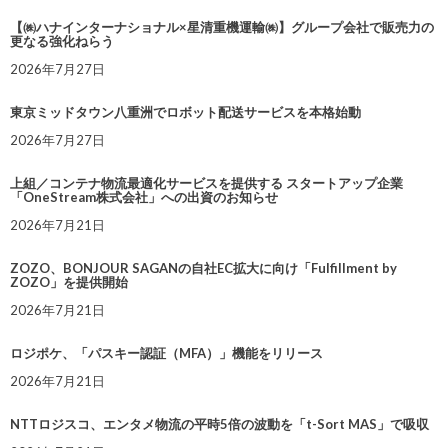
【㈱ハナインターナショナル×星清重機運輸㈱】グループ会社で販売力の
更なる強化ねらう
2026年7月27日
東京ミッドタウン八重洲でロボット配送サービスを本格始動
2026年7月27日
上組／コンテナ物流最適化サービスを提供する スタートアップ企業
「OneStream株式会社」への出資のお知らせ
2026年7月21日
ZOZO、BONJOUR SAGANの自社EC拡大に向け「Fulfillment by
ZOZO」を提供開始
2026年7月21日
ロジポケ、「パスキー認証（MFA）」機能をリリース
2026年7月21日
NTTロジスコ、エンタメ物流の平時5倍の波動を「t-Sort MAS」で吸収