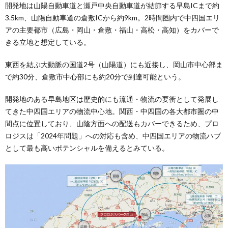
開発地は山陽自動車道と瀬戸中央自動車道が結節する早島ICまで約
3.5km、山陽自動車道の倉敷ICから約9km。2時間圏内で中四国エリ
アの主要都市（広島・岡山・倉敷・福山・高松・高知）をカバーで
きる立地と想定している。
東西を結ぶ大動脈の国道2号（山陽道）にも近接し、岡山市中心部ま
で約30分、倉敷市中心部にも約20分で到達可能という。
開発地のある早島地区は歴史的にも流通・物流の要衝として発展し
てきた中四国エリアの物流中心地。関西・中四国の各大都市圏の中
間点に位置しており、山陰方面への配送もカバーできるため、プロ
ロジスは「2024年問題」への対応も含め、中四国エリアの物流ハブ
として最も高いポテンシャルを備えるとみている。