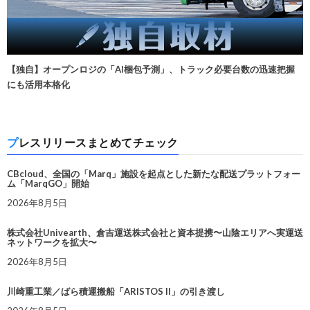
【独自】オープンロジの「AI梱包予測」、トラック必要台数の迅速把握
にも活用本格化
プレスリリースまとめてチェック
CBcloud、全国の「Marq」施設を起点とした新たな配送プラットフォー
ム「MarqGO」開始
2026年8月5日
株式会社Univearth、倉吉運送株式会社と資本提携〜山陰エリアへ実運送
ネットワークを拡大〜
2026年8月5日
川崎重工業／ばら積運搬船「ARISTOS II」の引き渡し