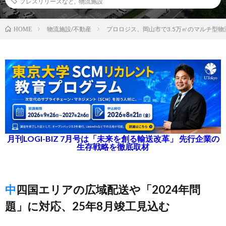
プレスリリースなど
,
物流施設
物流施設/不動産
プロロジス、岡山市で3.5万㎡のマルチ型
HOME
月刊LOGI-BIZ 7月号は「未来を創る輸送改革」 先行企業の
生存戦略を徹底取材
中四国エリアの広域配送や「2024年問
題」に対応、25年8月竣工見込む