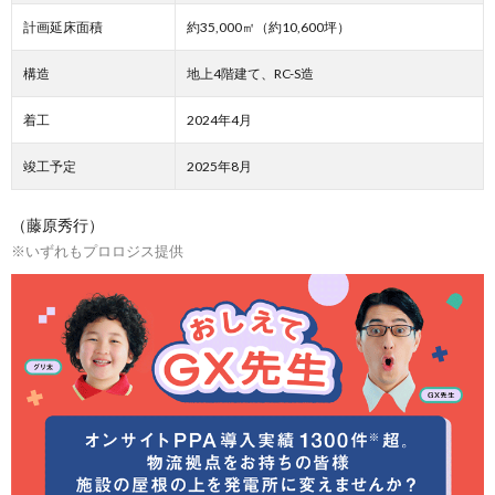
計画延床面積
約35,000㎡（約10,600坪）
構造
地上4階建て、RC-S造
着工
2024年4月
竣工予定
2025年8月
（藤原秀行）
※いずれもプロロジス提供