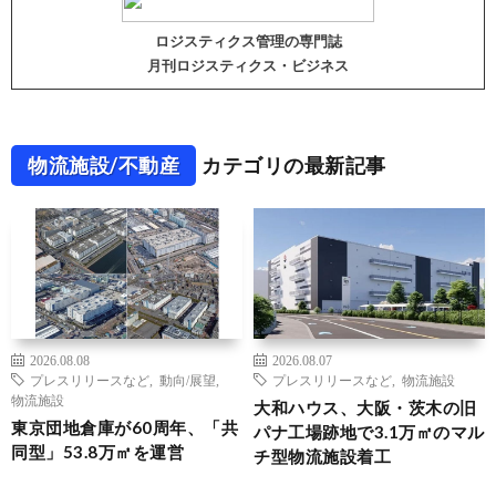
ロジスティクス管理の専門誌
月刊ロジスティクス・ビジネス
物流施設/不動産
カテゴリの最新記事
2026.08.08
2026.08.07
プレスリリースなど
,
動向/展望
,
プレスリリースなど
,
物流施設
物流施設
大和ハウス、大阪・茨木の旧
東京団地倉庫が60周年、「共
パナ工場跡地で3.1万㎡のマル
同型」53.8万㎡を運営
チ型物流施設着工