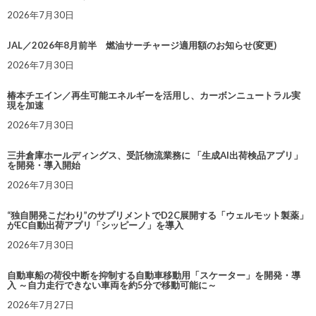
2026年7月30日
JAL／2026年8月前半 燃油サーチャージ適用額のお知らせ(変更)
2026年7月30日
椿本チエイン／再生可能エネルギーを活用し、カーボンニュートラル実
現を加速
2026年7月30日
三井倉庫ホールディングス、受託物流業務に 「生成AI出荷検品アプリ」
を開発・導入開始
2026年7月30日
“独自開発こだわり”のサプリメントでD2C展開する「ウェルモット製薬」
がEC自動出荷アプリ「シッピーノ」を導入
2026年7月30日
自動車船の荷役中断を抑制する自動車移動用「スケーター」を開発・導
入 ～自力走行できない車両を約5分で移動可能に～
2026年7月27日