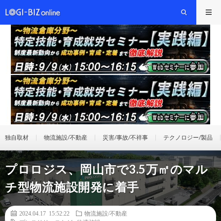
独自取材
物流施設/不動産
災害/事故/不祥事
テクノロジー/製品
プロロジス、岡山市で3.5万㎡のマル
チ型物流施設開発に着手
2024.04.17 15:52:22
物流施設/不動産