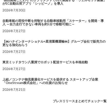
“独自開発こだわり”のサプリメントでD2C展開する「ウェルモット製薬」
がEC自動出荷アプリ「シッピーノ」を導入
2026年7月30日
自動車船の荷役中断を抑制する自動車移動用「スケーター」を開発・導
入 ～自力走行できない車両を約5分で移動可能に～
2026年7月27日
【㈱ハナインターナショナル×星清重機運輸㈱】グループ会社で販売力の
更なる強化ねらう
2026年7月27日
東京ミッドタウン八重洲でロボット配送サービスを本格始動
2026年7月27日
上組／コンテナ物流最適化サービスを提供する スタートアップ企業
「OneStream株式会社」への出資のお知らせ
2026年7月21日
プレスリリースまとめてチェック一覧