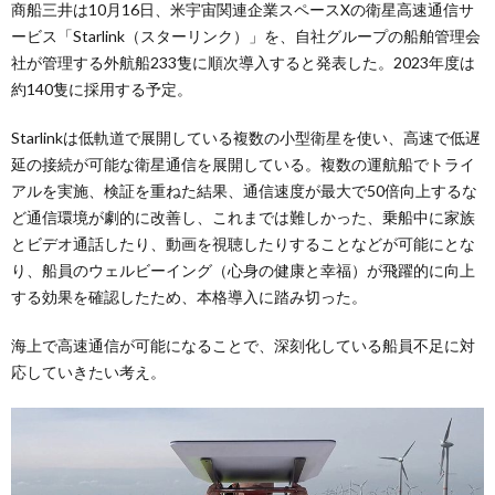
商船三井は10月16日、米宇宙関連企業スペースXの衛星高速通信サ
ービス「Starlink（スターリンク）」を、自社グループの船舶管理会
社が管理する外航船233隻に順次導入すると発表した。2023年度は
約140隻に採用する予定。
Starlinkは低軌道で展開している複数の小型衛星を使い、高速で低遅
延の接続が可能な衛星通信を展開している。複数の運航船でトライ
アルを実施、検証を重ねた結果、通信速度が最大で50倍向上するな
ど通信環境が劇的に改善し、これまでは難しかった、乗船中に家族
とビデオ通話したり、動画を視聴したりすることなどが可能にとな
り、船員のウェルビーイング（心身の健康と幸福）が飛躍的に向上
する効果を確認したため、本格導入に踏み切った。
海上で高速通信が可能になることで、深刻化している船員不足に対
応していきたい考え。