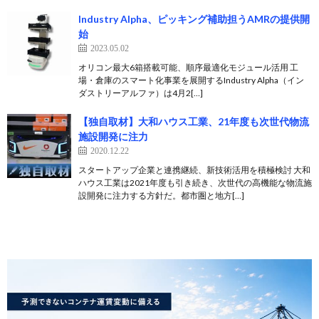
Industry Alpha、ピッキング補助担うAMRの提供開
始
2023.05.02
オリコン最大6箱搭載可能、順序最適化モジュール活用 工
場・倉庫のスマート化事業を展開するIndustry Alpha（イン
ダストリーアルファ）は4月2[…]
【独自取材】大和ハウス工業、21年度も次世代物流
施設開発に注力
2020.12.22
スタートアップ企業と連携継続、新技術活用を積極検討 大和
ハウス工業は2021年度も引き続き、次世代の高機能な物流施
設開発に注力する方針だ。都市圏と地方[…]