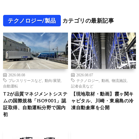
テクノロジー/製品
カテゴリの最新記事
2026.08.08
2026.08.07
プレスリリースなど
,
動向/展望
,
テクノロジー
,
動画
,
物流施設
,
自動運転
記者会見など
T2が品質マネジメントシステ
【現地取材・動画】霞ヶ関キ
ムの国際規格「ISO9001」認
ャピタル、川崎・東扇島の冷
証取得、自動運転分野で国内
凍自動倉庫を公開
初