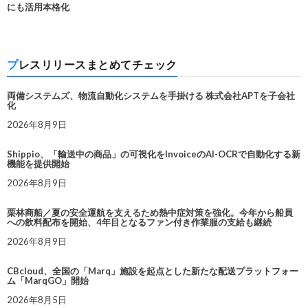
にも活用本格化
プレスリリースまとめてチェック
両備システムズ、物流自動化システムを手掛ける 株式会社APTを子会社
化
2026年8月9日
Shippio、「輸送中の商品」の可視化をInvoiceのAI-OCRで自動化する新
機能を提供開始
2026年8月9日
栗林商船／夏の安全運航を支えるため熱中症対策を強化。今年から船員
への飲料配布を開始、4年目となるファン付き作業服の支給も継続
2026年8月9日
CBcloud、全国の「Marq」施設を起点とした新たな配送プラットフォー
ム「MarqGO」開始
2026年8月5日