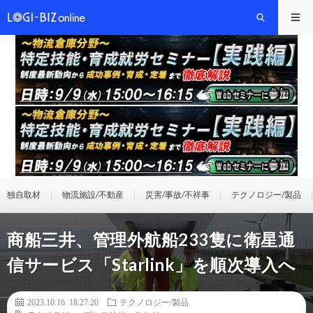
独自取材
物流施設/不動産
災害/事故/不祥事
テクノロジー/製品
商船三井、管理外航船233隻に衛星通
信サービス「Starlink」を順次導入へ
2023.10.16 18:27:20
テクノロジー/製品