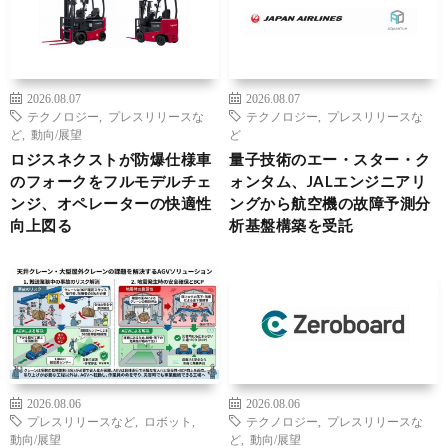
2026.08.07
2026.08.07
テクノロジー
,
プレスリリースな
テクノロジー
,
プレスリリースな
ど
,
動向/展望
ど
ロジスネクストが防爆仕様車
量子技術のエー・スター・ク
のフォークをフルモデルチェ
ォンタム、JALエンジニアリ
ンジ、オペレーターの快適性
ングから航空機の故障予測分
向上図る
析基盤構築を受託
2026.08.06
2026.08.06
プレスリリースなど
,
ロボット
,
テクノロジー
,
プレスリリースな
動向/展望
ど
,
動向/展望