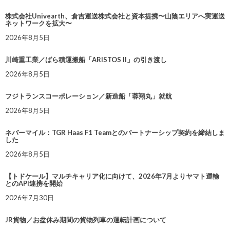
株式会社Univearth、倉吉運送株式会社と資本提携〜山陰エリアへ実運送
ネットワークを拡大〜
2026年8月5日
川崎重工業／ばら積運搬船「ARISTOS II」の引き渡し
2026年8月5日
フジトランスコーポレーション／新造船「蓉翔丸」就航
2026年8月5日
ネバーマイル：TGR Haas F1 Teamとのパートナーシップ契約を締結しま
した
2026年8月5日
【トドケール】マルチキャリア化に向けて、2026年7月よりヤマト運輸
とのAPI連携を開始
2026年7月30日
JR貨物／お盆休み期間の貨物列車の運転計画について