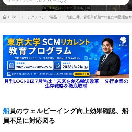
テクノロジー
,
プレスリリースなど
テクノロジー/製品
商船三井、管理外航船233隻に衛星通信サービ
HOME
月刊LOGI-BIZ 7月号は「未来を創る輸送改革」 先行企業の
生存戦略を徹底取材
船員のウェルビーイング向上効果確認、船
員不足に対応図る