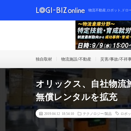
物流不動産,ロボット,ドロ
独自取材
物流施設/不動産
災害/事故/不祥
オリックス、自社物流
無償レンタルを拡充
2019.04.12 18:54:10
テクノロジー/製品
ロボッ