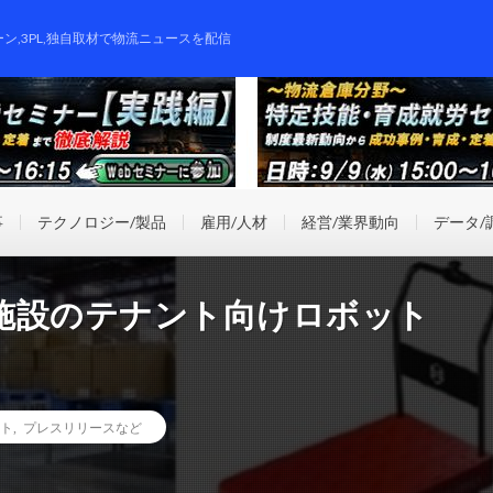
ーン,3PL,独自取材で物流ニュースを配信
事
テクノロジー/製品
雇用/人材
経営/業界動向
データ/
施設のテナント向けロボット
ト
,
プレスリリースなど