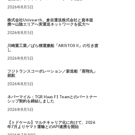
2026年8月5日
株式会社Univearth、倉吉運送株式会社と資本提
携〜山陰エリアへ実運送ネットワークを拡大〜
2026年8月5日
川崎重工業／ばら積運搬船「ARISTOS II」の引き渡
し
2026年8月5日
フジトランスコーポレーション／新造船「蓉翔丸」
就航
2026年8月5日
ネバーマイル：TGR Haas F1 Teamとのパートナー
シップ契約を締結しました
2026年8月5日
【トドケール】マルチキャリア化に向けて、2026
年7月よりヤマト運輸とのAPI連携を開始
2026年7月30日