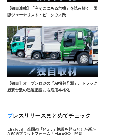
【独自連載】「今そこにある危機」を読み解く 国
際ジャーナリスト・ビニシウス氏
【独自】オープンロジの「AI梱包予測」、トラック
必要台数の迅速把握にも活用本格化
プレスリリースまとめてチェック
CBcloud、全国の「Marq」施設を起点とした新た
な配送プラットフォーム「MarqGO」開始