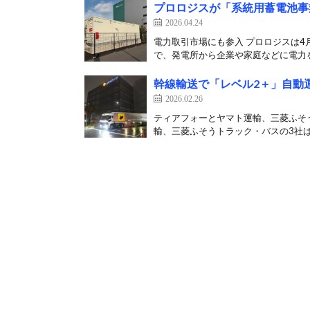
プロロジスが「系統用蓄電池事
2026.04.24
電力取引市場にも参入 プロロジスは4
で、発電所から企業や家庭などに電力を
幹線輸送で「レベル2＋」自動
2026.02.26
ティアフォーとヤマト運輸、三菱ふそ
輸、三菱ふそうトラック・バスの3社は2