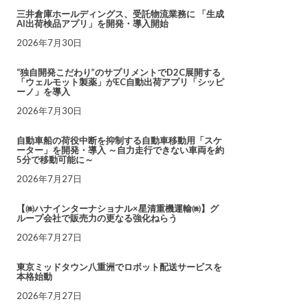
三井倉庫ホールディングス、受託物流業務に 「生成
AI出荷検品アプリ」を開発・導入開始
2026年7月30日
“独自開発こだわり”のサプリメントでD2C展開する
「ウェルモット製薬」がEC自動出荷アプリ「シッピ
ーノ」を導入
2026年7月30日
自動車船の荷役中断を抑制する自動車移動用「スケ
ーター」を開発・導入 ～自力走行できない車両を約
5分で移動可能に～
2026年7月27日
【㈱ハナインターナショナル×星清重機運輸㈱】グ
ループ会社で販売力の更なる強化ねらう
2026年7月27日
東京ミッドタウン八重洲でロボット配送サービスを
本格始動
2026年7月27日