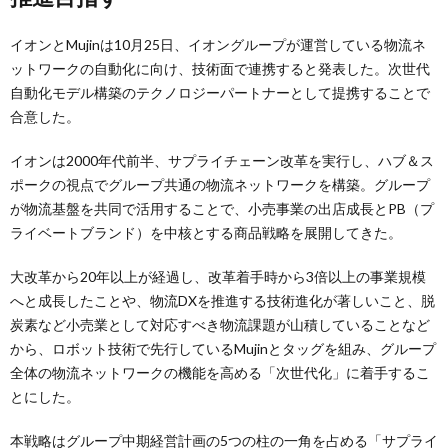
イオンとMujinは10月25日、イオングループが運営している物流ネ
ットワークの自動化に向け、技術面で連携すると発表した。次世代
自動化モデル構築のテクノロジーパートナーとして提携することで
合意した。
イオンは2000年代前半、サプライチェーン改革を実行し、ハブ＆ス
ポークの視点でグループ共通の物流ネットワークを構築。グループ
が物流基盤を共同で活用することで、小売事業の出店成長とPB（プ
ライベートブランド）を中核とする商品戦略を展開してきた。
大改革から20年以上が経過し、改革着手時から3倍以上の事業規模
へと成長したことや、物流DXを推進する技術進化が著しいこと、脱
炭素など小売業として対応すべき物流課題が山積していることなど
から、ロボット技術で先行しているMujinとタッグを組み、グループ
全体の物流ネットワークの機能を高める「次世代化」に着手するこ
とにした。
本戦略はグループ中期経営計画の5つの柱の一角を占める「サプライ