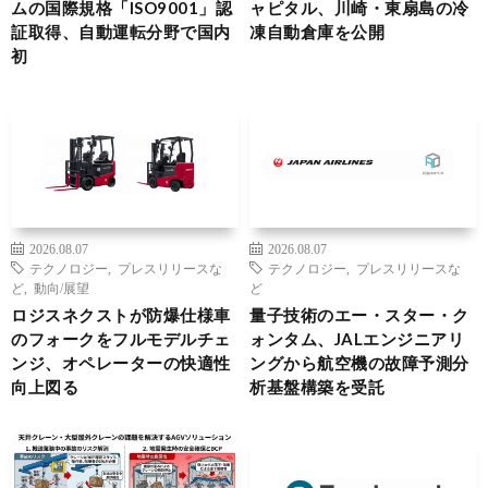
ムの国際規格「ISO9001」認
ャピタル、川崎・東扇島の冷
証取得、自動運転分野で国内
凍自動倉庫を公開
初
2026.08.07
2026.08.07
テクノロジー
,
プレスリリースな
テクノロジー
,
プレスリリースな
ど
,
動向/展望
ど
ロジスネクストが防爆仕様車
量子技術のエー・スター・ク
のフォークをフルモデルチェ
ォンタム、JALエンジニアリ
ンジ、オペレーターの快適性
ングから航空機の故障予測分
向上図る
析基盤構築を受託