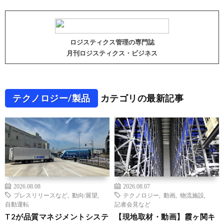
ロジスティクス管理の専門誌
月刊ロジスティクス・ビジネス
テクノロジー/製品
カテゴリの最新記事
2026.08.08
2026.08.07
プレスリリースなど
,
動向/展望
,
テクノロジー
,
動画
,
物流施設
,
自動運転
記者会見など
T2が品質マネジメントシステ
【現地取材・動画】霞ヶ関キ