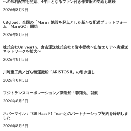
への飲料配布を開始、4年目となるファン付き作業服の支給も継続
2026年8月9日
CBcloud、全国の「Marq」施設を起点とした新たな配送プラットフォー
ム「MarqGO」開始
2026年8月5日
株式会社Univearth、倉吉運送株式会社と資本提携〜山陰エリアへ実運送
ネットワークを拡大〜
2026年8月5日
川崎重工業／ばら積運搬船「ARISTOS II」の引き渡し
2026年8月5日
フジトランスコーポレーション／新造船「蓉翔丸」就航
2026年8月5日
ネバーマイル：TGR Haas F1 Teamとのパートナーシップ契約を締結しま
した
2026年8月5日