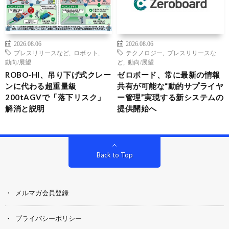
2026.08.06
2026.08.06
プレスリリースなど
,
ロボット
,
テクノロジー
,
プレスリリースな
動向/展望
ど
,
動向/展望
ROBO-HI、吊り下げ式クレー
ゼロボード、常に最新の情報
ンに代わる超重量級
共有が可能な“動的サプライヤ
200tAGVで「落下リスク」
ー管理”実現する新システムの
解消と説明
提供開始へ
Back to Top
メルマガ会員登録
プライバシーポリシー