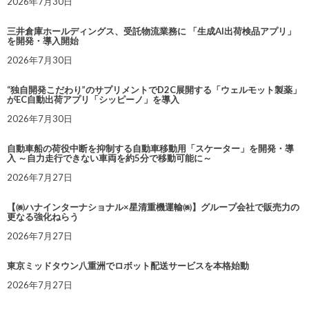
2026年7月30日
三井倉庫ホールディングス、受託物流業務に 「生成AI出荷検品アプリ」
を開発・導入開始
2026年7月30日
“独自開発こだわり”のサプリメントでD2C展開する「ウェルモット製薬」
がEC自動出荷アプリ「シッピーノ」を導入
2026年7月30日
自動車船の荷役中断を抑制する自動車移動用「スケーター」を開発・導
入 ～自力走行できない車両を約5分で移動可能に～
2026年7月27日
【㈱ハナインターナショナル×星清重機運輸㈱】グループ会社で販売力の
更なる強化ねらう
2026年7月27日
東京ミッドタウン八重洲でロボット配送サービスを本格始動
2026年7月27日