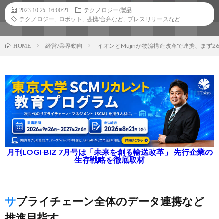
2023.10.25 16:00:21
テクノロジー/製品
テクノロジー
,
ロボット
,
提携/合弁など
,
プレスリリースなど
経営/業界動向
イオンとMujinが物流構造改革で連携、まず
HOME
月刊LOGI-BIZ 7月号は「未来を創る輸送改革」 先行企業の
生存戦略を徹底取材
サプライチェーン全体のデータ連携など
推進目指す