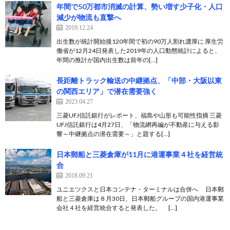
年間で50万都市消滅の計算、勢い増す少子化・人口
減少が物流も直撃へ
2019.12.24
出生数が統計開始後120年間で初の90万人割れ濃厚に 厚生労
働省が12月24日発表した2019年の人口動態統計によると、
年間の推計が国内出生数は前年の[…]
長距離トラック輸送の中継拠点、「中部・大阪以東
の関西エリア」で潜在需要強く
2023.04.27
三菱UFJ信託銀行がレポート、福島や山形も可能性指摘 三菱
UFJ信託銀行は4月27日、「物流網再編が不動産に与える影
響～中継拠点の潜在需要～」と題する[…]
日本郵船と三菱倉庫が11月に港運事業４社を経営統
合
2018.09.21
ユニエツクスと日本コンテナ・ターミナルは合併へ 日本郵
船と三菱倉庫は８月30日、日本郵船グループの国内港運事業
会社４社を経営統合すると発表した。 […]