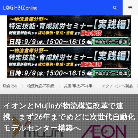
独自取材
物流施設/不動産
災害/事故/不祥事
テクノロジー/製品
イオンとMujinが物流構造改革で連
携、まず26年までめどに次世代自動化
モデルセンター構築へ