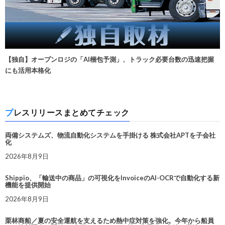
【独自】オープンロジの「AI梱包予測」、トラック必要台数の迅速把握
にも活用本格化
プレスリリースまとめてチェック
両備システムズ、物流自動化システムを手掛ける 株式会社APTを子会社
化
2026年8月9日
Shippio、「輸送中の商品」の可視化をInvoiceのAI-OCRで自動化する新
機能を提供開始
2026年8月9日
栗林商船／夏の安全運航を支えるため熱中症対策を強化。今年から船員