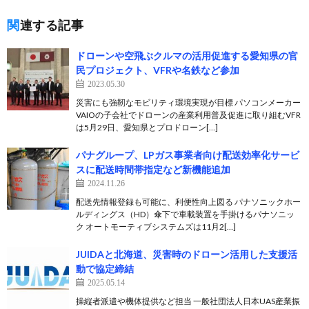
関連する記事
ドローンや空飛ぶクルマの活用促進する愛知県の官
民プロジェクト、VFRや名鉄など参加
2023.05.30
災害にも強靭なモビリティ環境実現が目標 パソコンメーカー
VAIOの子会社でドローンの産業利用普及促進に取り組むVFR
は5月29日、愛知県とプロドローン[…]
パナグループ、LPガス事業者向け配送効率化サービ
スに配送時間帯指定など新機能追加
2024.11.26
配送先情報登録も可能に、利便性向上図る パナソニックホー
ルディングス（HD）傘下で車載装置を手掛けるパナソニッ
ク オートモーティブシステムズは11月2[…]
JUIDAと北海道、災害時のドローン活用した支援活
動で協定締結
2025.05.14
操縦者派遣や機体提供など担当 一般社団法人日本UAS産業振