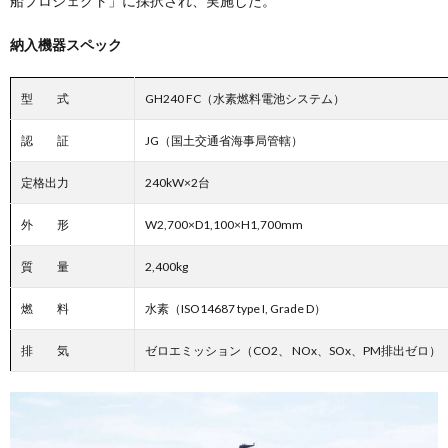
船プロジェクト」に採択され、実施した。
納入機器スペック
型 式
GH240 FC（水素燃料電池システム）
認 証
JG（国土交通省海事局管轄）
定格出力
240kW×2台
外 形
W2,700×D1,100×H1,700mm
質 量
2,400kg
燃 料
水素（ISO14687 type I, Grade D）
排 気
ゼロエミッション（CO2、 NOx、SOx、PM排出ゼロ）