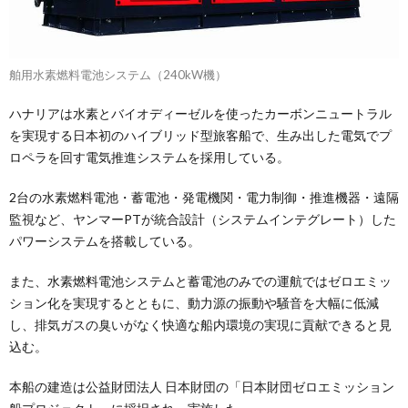
舶用水素燃料電池システム（240kW機）
ハナリアは水素とバイオディーゼルを使ったカーボンニュートラル
を実現する日本初のハイブリッド型旅客船で、生み出した電気でプ
ロペラを回す電気推進システムを採用している。
2台の水素燃料電池・蓄電池・発電機関・電力制御・推進機器・遠隔
監視など、ヤンマーPTが統合設計（システムインテグレート）した
パワーシステムを搭載している。
また、水素燃料電池システムと蓄電池のみでの運航ではゼロエミッ
ション化を実現するとともに、動力源の振動や騒音を大幅に低減
し、排気ガスの臭いがなく快適な船内環境の実現に貢献できると見
込む。
本船の建造は公益財団法人 日本財団の「日本財団ゼロエミッション