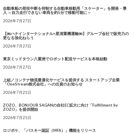
自動車船の荷役中断を抑制する自動車移動用「スケーター」を開発・導
入 ～自力走行できない車両を約5分で移動可能に～
2026年7月27日
【㈱ハナインターナショナル×星清重機運輸㈱】グループ会社で販売力の
更なる強化ねらう
2026年7月27日
東京ミッドタウン八重洲でロボット配送サービスを本格始動
2026年7月27日
上組／コンテナ物流最適化サービスを提供する スタートアップ企業
「OneStream株式会社」への出資のお知らせ
2026年7月21日
ZOZO、BONJOUR SAGANの自社EC拡大に向け「Fulfillment by
ZOZO」を提供開始
2026年7月21日
ロジポケ、「パスキー認証（MFA）」機能をリリース