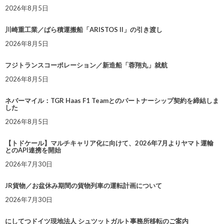
2026年8月5日
川崎重工業／ばら積運搬船「ARISTOS II」の引き渡し
2026年8月5日
フジトランスコーポレーション／新造船「蓉翔丸」就航
2026年8月5日
ネバーマイル：TGR Haas F1 Teamとのパートナーシップ契約を締結しま
した
2026年8月5日
【トドケール】マルチキャリア化に向けて、2026年7月よりヤマト運輸
とのAPI連携を開始
2026年7月30日
JR貨物／お盆休み期間の貨物列車の運転計画について
2026年7月30日
にしてつドイツ現地法人 シュツットガルト事務所移転のご案内