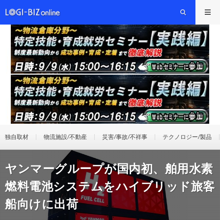
独自取材
物流施設/不動産
災害/事故/不祥事
テクノロジー/製品
ヤンマーグループが国内初、舶用水素
燃料電池システムをハイブリッド旅客
船向けに出荷