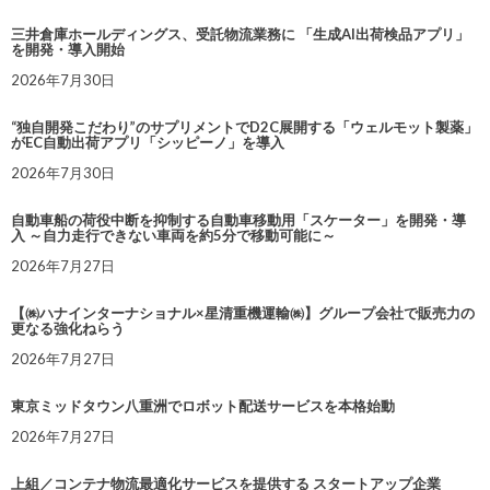
三井倉庫ホールディングス、受託物流業務に 「生成AI出荷検品アプリ」
を開発・導入開始
2026年7月30日
“独自開発こだわり”のサプリメントでD2C展開する「ウェルモット製薬」
がEC自動出荷アプリ「シッピーノ」を導入
2026年7月30日
自動車船の荷役中断を抑制する自動車移動用「スケーター」を開発・導
入 ～自力走行できない車両を約5分で移動可能に～
2026年7月27日
【㈱ハナインターナショナル×星清重機運輸㈱】グループ会社で販売力の
更なる強化ねらう
2026年7月27日
東京ミッドタウン八重洲でロボット配送サービスを本格始動
2026年7月27日
上組／コンテナ物流最適化サービスを提供する スタートアップ企業