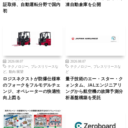
証取得、自動運転分野で国内
凍自動倉庫を公開
初
2026.08.07
2026.08.07
テクノロジー
,
プレスリリースな
テクノロジー
,
プレスリリースな
ど
,
動向/展望
ど
ロジスネクストが防爆仕様車
量子技術のエー・スター・ク
のフォークをフルモデルチェ
ォンタム、JALエンジニアリ
ンジ、オペレーターの快適性
ングから航空機の故障予測分
向上図る
析基盤構築を受託