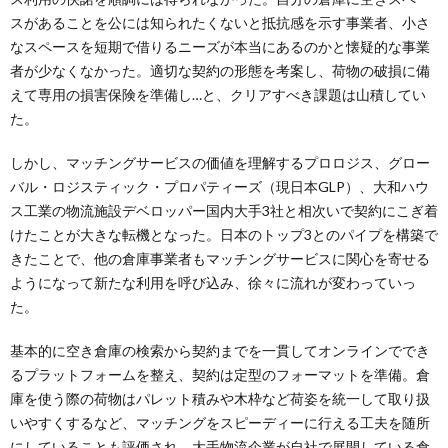
スがあることを公には知られたくないと抵抗感を示す事業者、小さ
なスペースを短期で借りるニーズが本当にあるのかと懐疑的な事業
者が少なくなかった。適切な契約の形態を考案し、荷物の破損に備
えて専用の損害保険を準備し…と、クリアすべき課題は山積してい
た。
しかし、マッチングサービスの価値を理解するプロロジス、グロー
バル・ロジスティック・プロパティーズ（現日本GLP）、大和ハウ
ス工業の物流施設デベロッパー国内大手3社と相次いで契約にこぎ着
けたことが大きな転機となった。日本のトップ3とのパイプを構築で
きたことで、他の倉庫事業者もマッチングサービスに関心を寄せる
ようになって新たな利用を呼び込み、徐々に流れが変わっていっ
た。
基本的に空き倉庫の検索から契約までを一貫してオンラインででき
るプラットフォームを整え、契約は定型のフォーマットを準備。倉
庫を使う際の荷物はパレット積みや木枠など荷姿を統一して取り扱
いやすくするなど、マッチングをスピーディーに行える工夫を随所
にしていることも評価され、大手物流企業が自社で展開している倉