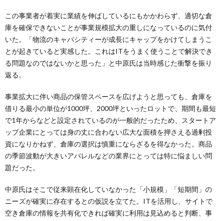
この事業者が着実に業績を伸ばしているにもかかわらず、適切な倉
庫を確保できないことが事業規模拡大の重しになっているのに気付
いた。「物流のキャパシティーが成長にキャップをかけてしまうこ
とが起きていると実感した。これはITをうまく使うことで解決でき
る問題なのではないかと思った」と中原氏は当時感じた衝撃を振り
返る。
事業拡大に伴い商品の保管スペースを広げようと思っても、倉庫を
借りる最小の単位が1000坪、2000坪といったロットで、期間も最短
で1年からなどと設定されているのが一般的だったため、スタートア
ップ企業にとっては身の丈に合わない広大な面積を押さえる過剰投
資になりかねず、倉庫の選択は慎重にならざるを得なかった。商品
の季節波動が大きいアパレルなどの業界にとっては特に悩ましい問
題だった。
中原氏はそこで従来顕在化していなかった「小規模」「短期間」の
ニーズが確実に存在するとの仮説を立てた。ITを活用し、サイトで
空き倉庫の情報を共有化できれば確実に利用は見込めると判断、事