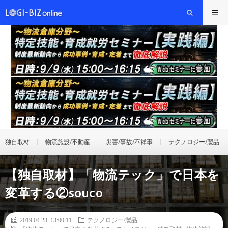
独自取材
物流施設/不動産
災害/事故/不祥事
テクノロジー/製品
【独自取材】「物流テック」で日本を
変革する②souco
2019.04.23 13:00:11
テクノロジー/製品