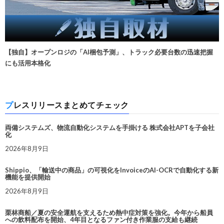
【独自】オープンロジの「AI梱包予測」、トラック必要台数の迅速把握
にも活用本格化
プレスリリースまとめてチェック
両備システムズ、物流自動化システムを手掛ける 株式会社APTを子会社
化
2026年8月9日
Shippio、「輸送中の商品」の可視化をInvoiceのAI-OCRで自動化する新
機能を提供開始
2026年8月9日
栗林商船／夏の安全運航を支えるため熱中症対策を強化。今年から船員
への飲料配布を開始、4年目となるファン付き作業服の支給も継続