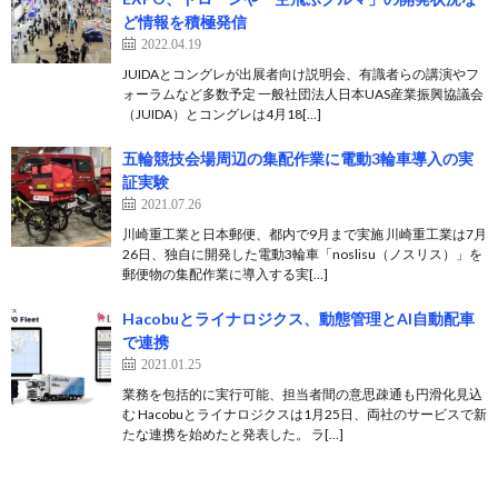
ど情報を積極発信
2022.04.19
JUIDAとコングレが出展者向け説明会、有識者らの講演やフ
ォーラムなど多数予定 一般社団法人日本UAS産業振興協議会
（JUIDA）とコングレは4月18[…]
五輪競技会場周辺の集配作業に電動3輪車導入の実
証実験
2021.07.26
川崎重工業と日本郵便、都内で9月まで実施 川崎重工業は7月
26日、独自に開発した電動3輪車「noslisu（ノスリス）」を
郵便物の集配作業に導入する実[…]
Hacobuとライナロジクス、動態管理とAI自動配車
で連携
2021.01.25
業務を包括的に実行可能、担当者間の意思疎通も円滑化見込
む Hacobuとライナロジクスは1月25日、両社のサービスで新
たな連携を始めたと発表した。 ラ[…]