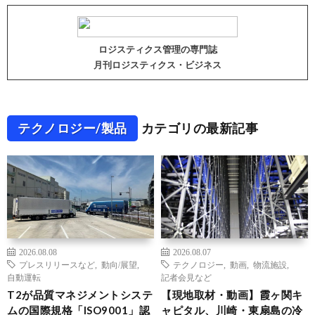
ロジスティクス管理の専門誌
月刊ロジスティクス・ビジネス
テクノロジー/製品
カテゴリの最新記事
2026.08.08
2026.08.07
プレスリリースなど
,
動向/展望
,
テクノロジー
,
動画
,
物流施設
,
自動運転
記者会見など
T2が品質マネジメントシステ
【現地取材・動画】霞ヶ関キ
ムの国際規格「ISO9001」認
ャピタル、川崎・東扇島の冷