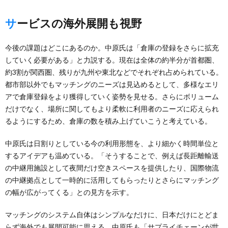
サービスの海外展開も視野
今後の課題はどこにあるのか。中原氏は「倉庫の登録をさらに拡充
していく必要がある」と力説する。現在は全体の約半分が首都圏、
約3割が関西圏、残りが九州や東北などでそれぞれ占められている。
都市部以外でもマッチングのニーズは見込めるとして、多様なエリ
アで倉庫登録をより獲得していく姿勢を見せる。さらにボリューム
だけでなく、場所に関してもより柔軟に利用者のニーズに応えられ
るようにするため、倉庫の数を積み上げていこうと考えている。
中原氏は日割りとしている今の利用形態を、より細かく時間単位と
するアイデアも温めている。「そうすることで、例えば長距離輸送
の中継用施設として夜間だけ空きスペースを提供したり、国際物流
の中継拠点として一時的に活用してもらったりとさらにマッチング
の幅が広がってくる」との見方を示す。
マッチングのシステム自体はシンプルなだけに、日本だけにとどま
らず海外でも展開可能に思える。中原氏も「サプライチェーンが世