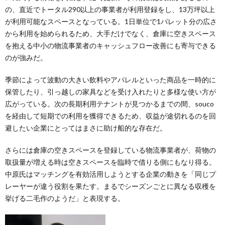
の、直近でトータル290以上の事業者が利用登録をし、13万坪以上
が利用可能なスペースとなっている。1日単位で1パレット分の広さ
から利用を始められるため、大手だけでなく、倉庫に空きスペース
を抱える中小の物流事業者のキャッシュフロー改善にも寄与できる
のが強みだ。
季節によって波動の大きい飲料やアパレルといった商品を一時的に
保管したり、引っ越しの家具などを受け入れたりと多様な使い方が
広がっている。次の長期利用テナントが見つかるまでの間、souco
を経由して短期での利用を獲得できるため、収益が途切れるのを回
避したい企業にとってはまさに助け船的な存在だ。
さらには倉庫の空きスペースを登録している物流事業者が、荷物の
取扱量が増える時は空きスペースを臨時で借りる側にもなり得る。
中原氏はマッチングを有効活用しようとする企業の動きを「同じプ
レーヤーが違う役割を果たす。まるでシーズンごとに異なる収穫を
挙げる二毛作のようだ」と表現する。