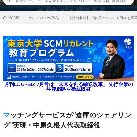
「物流テック」で日本を変革する
,
テクノロジー
,
独自取材
,
物流施設
テクノロジー/製品
【独自取材】「物流テック」で日本を変革す
HOME
月刊LOGI-BIZ 7月号は「未来を創る輸送改革」 先行企業の
生存戦略を徹底取材
マッチングサービスが“倉庫のシェアリン
グ”実現・中原久根人代表取締役