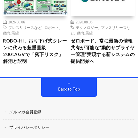
2026.08.06
2026.08.06
プレスリリースなど
,
ロボット
,
テクノロジー
,
プレスリリースな
動向/展望
ど
,
動向/展望
ROBO-HI、吊り下げ式クレー
ゼロボード、常に最新の情報
ンに代わる超重量級
共有が可能な“動的サプライヤ
200tAGVで「落下リスク」
ー管理”実現する新システムの
解消と説明
提供開始へ
Back to Top
メルマガ会員登録
プライバシーポリシー