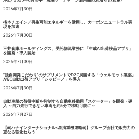
JAL／2026年8月前半 燃油サーチャージ適用額のお知らせ(変更)
2026年7月30日
椿本チエイン／再生可能エネルギーを活用し、カーボンニュートラル実
現を加速
2026年7月30日
三井倉庫ホールディングス、受託物流業務に 「生成AI出荷検品アプリ」
を開発・導入開始
2026年7月30日
“独自開発こだわり”のサプリメントでD2C展開する「ウェルモット製薬」
がEC自動出荷アプリ「シッピーノ」を導入
2026年7月30日
自動車船の荷役中断を抑制する自動車移動用「スケーター」を開発・導
入 ～自力走行できない車両を約5分で移動可能に～
2026年7月27日
【㈱ハナインターナショナル×星清重機運輸㈱】グループ会社で販売力の
更なる強化ねらう