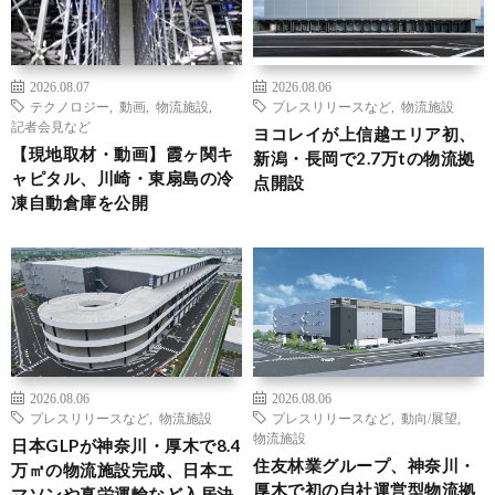
2026.08.07
2026.08.06
テクノロジー
,
動画
,
物流施設
,
プレスリリースなど
,
物流施設
記者会見など
ヨコレイが上信越エリア初、
【現地取材・動画】霞ヶ関キ
新潟・長岡で2.7万tの物流拠
ャピタル、川崎・東扇島の冷
点開設
凍自動倉庫を公開
2026.08.06
2026.08.06
プレスリリースなど
,
物流施設
プレスリリースなど
,
動向/展望
,
物流施設
日本GLPが神奈川・厚木で8.4
住友林業グループ、神奈川・
万㎡の物流施設完成、日本エ
厚木で初の自社運営型物流拠
マソンや真栄運輸など入居決