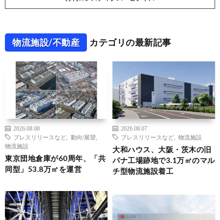
物流施設/不動産
カテゴリの最新記事
2026.08.08
2026.08.07
プレスリリースなど
,
動向/展望
,
プレスリリースなど
,
物流施設
物流施設
大和ハウス、大阪・茨木の旧
東京団地倉庫が60周年、「共
パナ工場跡地で3.1万㎡のマル
同型」53.8万㎡を運営
チ型物流施設着工