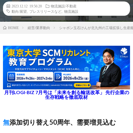
2023.12.12 19:56:20
物流施設/不動産
動向/展望
,
プレスリリースなど
,
物流施設
経営/業界動向
シャボン玉石けんが北九州の工場拡張し生産
HOME
月刊LOGI-BIZ 7月号は「未来を創る輸送改革」 先行企業の
生存戦略を徹底取材
無添加切り替え50周年、需要増見込む