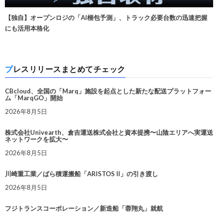
【独自】オープンロジの「AI梱包予測」、トラック必要台数の迅速把握
にも活用本格化
プレスリリースまとめてチェック
CBcloud、全国の「Marq」施設を起点とした新たな配送プラットフォー
ム「MarqGO」開始
2026年8月5日
株式会社Univearth、倉吉運送株式会社と資本提携〜山陰エリアへ実運送
ネットワークを拡大〜
2026年8月5日
川崎重工業／ばら積運搬船「ARISTOS II」の引き渡し
2026年8月5日
フジトランスコーポレーション／新造船「蓉翔丸」就航