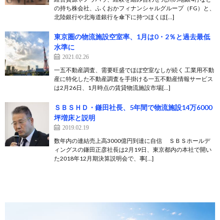
の持ち株会社、ふくおかフィナンシャルグループ（FG）と、
北陸銀行や北海道銀行を傘下に持つほくほ[…]
東京圏の物流施設空室率、1月は0・2％と過去最低
水準に
2021.02.26
一五不動産調査、需要旺盛でほぼ空室なしが続く 工業用不動
産に特化した不動産調査を手掛ける一五不動産情報サービス
は2月26日、1月時点の賃貸物流施設市場[…]
ＳＢＳＨＤ・鎌田社長、5年間で物流施設14万6000
坪増床と説明
2019.02.19
数年内の連結売上高3000億円到達に自信 ＳＢＳホールデ
ィングスの鎌田正彦社長は2月19日、東京都内の本社で開い
た2018年12月期決算説明会で、事[…]