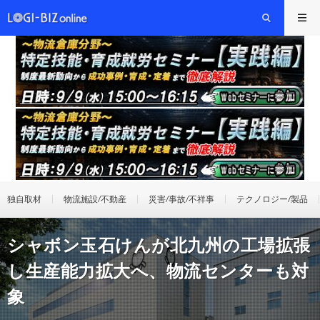
独自取材
物流施設/不動産
災害/事故/不祥事
テクノロジー/製品
シャボン玉石けんが北九州の工場拡張
し生産能力拡大へ、物流センターも対
象