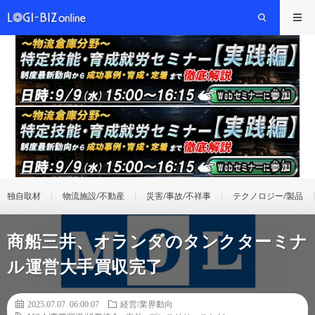
独自取材
物流施設/不動産
災害/事故/不祥事
テクノロジー/製品
商船三井、オランダのタンクターミナ
ル運営大手買収完了
2025.07.07 06:00:07
経営/業界動向