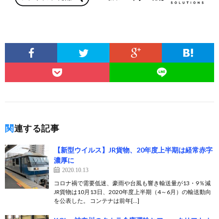
関連する記事
【新型ウイルス】JR貨物、20年度上半期は経常赤字
濃厚に
2020.10.13
コロナ禍で需要低迷、豪雨や台風も響き輸送量が13・9％減
JR貨物は10月13日、2020年度上半期（4～6月）の輸送動向
を公表した。 コンテナは前年[…]