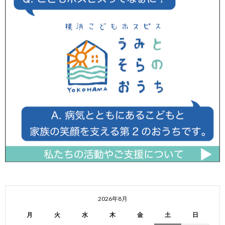
2026年8月
月
火
水
木
金
土
日