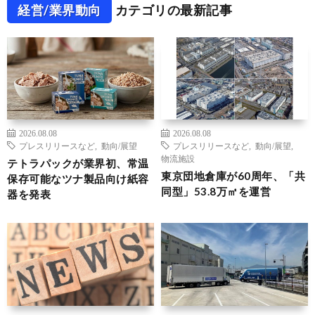
経営/業界動向
カテゴリの最新記事
2026.08.08
2026.08.08
プレスリリースなど
,
動向/展望
プレスリリースなど
,
動向/展望
,
物流施設
テトラパックが業界初、常温
東京団地倉庫が60周年、「共
保存可能なツナ製品向け紙容
同型」53.8万㎡を運営
器を発表