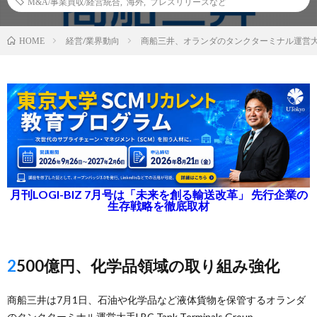
M&A/事業買収/経営統合
,
海外
,
プレスリリースなど
経営/業界動向
商船三井、オランダのタンクターミナル運営
HOME
月刊LOGI-BIZ 7月号は「未来を創る輸送改革」 先行企業の
生存戦略を徹底取材
2500億円、化学品領域の取り組み強化
商船三井は7月1日、石油や化学品など液体貨物を保管するオランダ
のタンクターミナル運営大手LBC Tank Terminals Group