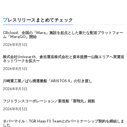
プレスリリースまとめてチェック
CBcloud、全国の「Marq」施設を起点とした新たな配送プラットフォー
ム「MarqGO」開始
2026年8月5日
株式会社Univearth、倉吉運送株式会社と資本提携〜山陰エリアへ実運送
ネットワークを拡大〜
2026年8月5日
川崎重工業／ばら積運搬船「ARISTOS II」の引き渡し
2026年8月5日
フジトランスコーポレーション／新造船「蓉翔丸」就航
2026年8月5日
ネバーマイル：TGR Haas F1 Teamとのパートナーシップ契約を締結しま
した