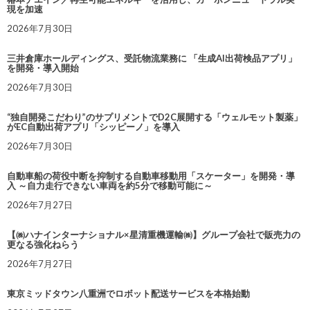
現を加速
2026年7月30日
三井倉庫ホールディングス、受託物流業務に 「生成AI出荷検品アプリ」
を開発・導入開始
2026年7月30日
“独自開発こだわり”のサプリメントでD2C展開する「ウェルモット製薬」
がEC自動出荷アプリ「シッピーノ」を導入
2026年7月30日
自動車船の荷役中断を抑制する自動車移動用「スケーター」を開発・導
入 ～自力走行できない車両を約5分で移動可能に～
2026年7月27日
【㈱ハナインターナショナル×星清重機運輸㈱】グループ会社で販売力の
更なる強化ねらう
2026年7月27日
東京ミッドタウン八重洲でロボット配送サービスを本格始動