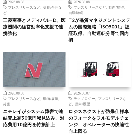
2026.08.08
2026.08.08
プレスリリースなど
,
提携/合弁な
プレスリリースなど
,
動向/展望
,
ど
自動運転
三菱商事とメディパルHD、医
T2が品質マネジメントシステ
療機関の経営効率化支援で連
ムの国際規格「ISO9001」認
携強化
証取得、自動運転分野で国内
初
2026.08.08
2026.08.07
プレスリリースなど
,
動向/展望
,
テクノロジー
,
プレスリリースな
災害
ど
,
動向/展望
ニチレイがシステム障害で連
ロジスネクストが防爆仕様車
結売上高50億円減見込み、対
のフォークをフルモデルチェ
応費用10億円を特損計上
ンジ、オペレーターの快適性
向上図る