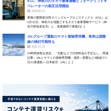
KGL、神奈川のタカラ倉庫運輸とフォークリフトオ
ペレーターの相互活用開始
2026.06.12
業務の繁閑差活用 キリングループロジスティクス（KGL）は
6月12日、神奈川を地盤とするタカラ倉庫運輸サービス（神
奈川県海老名市）と、異業種間で業務の[…]
JALグループ運航のヤマト貨物専用機、将来は国際
線の検討可能性も
2022.11.22
24時間体制を想定、「宅配などで付加料金の予定なし」 関連
記事：JALとヤマトの貨物専用機、成田～那覇など4路線で1
日21便運航へ 日本航空（JAL）[…]