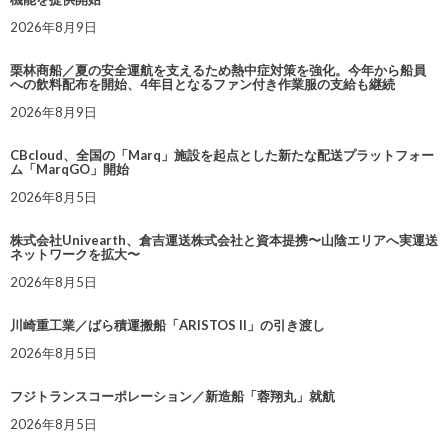
2026年8月9日
栗林商船／夏の安全運航を支えるため熱中症対策を強化。今年から船員
への飲料配布を開始、4年目となるファン付き作業服の支給も継続
2026年8月9日
CBcloud、全国の「Marq」施設を起点とした新たな配送プラットフォー
ム「MarqGO」開始
2026年8月5日
株式会社Univearth、倉吉運送株式会社と資本提携〜山陰エリアへ実運送
ネットワークを拡大〜
2026年8月5日
川崎重工業／ばら積運搬船「ARISTOS II」の引き渡し
2026年8月5日
フジトランスコーポレーション／新造船「蓉翔丸」就航
2026年8月5日