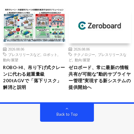
2026.08.06
2026.08.06
プレスリリースなど
,
ロボット
,
テクノロジー
,
プレスリリースな
動向/展望
ど
,
動向/展望
ROBO-HI、吊り下げ式クレー
ゼロボード、常に最新の情報
ンに代わる超重量級
共有が可能な“動的サプライヤ
200tAGVで「落下リスク」
ー管理”実現する新システムの
解消と説明
提供開始へ
Back to Top