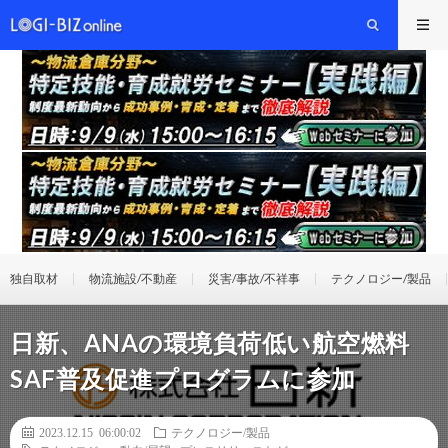
独自取材
物流施設/不動産
災害/事故/不祥事
テクノロジー/製品
日新、ANAの環境負荷低い航空燃料
SAF普及促進プログラムに参加
2023.12.15 06:00:02
テクノロジー/製品