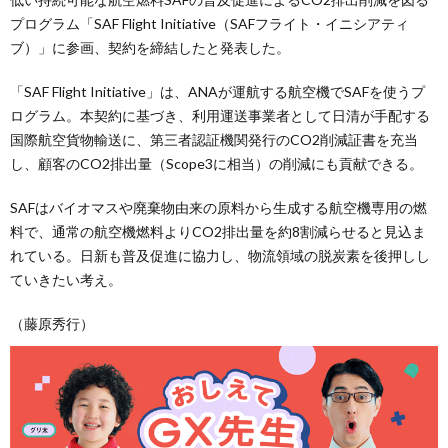
プログラム「SAF Flight Initiative（SAFフライト・イニシアティ
ブ）」に参画、契約を締結したと発表した。
「SAF Flight Initiative」は、ANAが運航する航空機でSAFを使うプ
ログラム。本契約に基づき、利用運送事業者として日清が手配する
国際航空貨物輸送に、第三者認証機関発行のCO2削減証書を充当
し、顧客のCO2排出量（Scope3に相当）の削減にも貢献できる。
SAFはバイオマスや廃棄物由来の原料から生成する航空機専用の燃
料で、通常の航空機燃料よりCO2排出量を約8割減らせると見込ま
れている。日新も普及促進に協力し、物流領域の脱炭素を後押しし
ていきたい考え。
（藤原秀行）