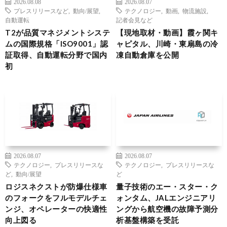
2026.08.08
2026.08.07
プレスリリースなど
,
動向/展望
,
テクノロジー
,
動画
,
物流施設
,
自動運転
記者会見など
T2が品質マネジメントシステ
【現地取材・動画】霞ヶ関キ
ムの国際規格「ISO9001」認
ャピタル、川崎・東扇島の冷
証取得、自動運転分野で国内
凍自動倉庫を公開
初
2026.08.07
2026.08.07
テクノロジー
,
プレスリリースな
テクノロジー
,
プレスリリースな
ど
,
動向/展望
ど
ロジスネクストが防爆仕様車
量子技術のエー・スター・ク
のフォークをフルモデルチェ
ォンタム、JALエンジニアリ
ンジ、オペレーターの快適性
ングから航空機の故障予測分
向上図る
析基盤構築を受託