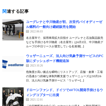
関連する記事
ユーグレナと中川物産が初、次世代バイオディーゼ
ル燃料の一般向け継続販売を開始
2022.06.03
名古屋市で、採用車両拡大目指す ユーグレナと石油製品販売
などを手掛ける中川物産（名古屋市）は6月2日、中川物産グ
ループの中日リースが運営している名港潮[…]
ウェザーニューズ、法人向け気象予測サービスのPC
版にダッシュボード機能追加
2023.10.26
危険度が高い拠点を瞬時にリストアップ、店舗・倉庫・工場
の迅速かつ的確な体制判断支援 ウェザーニューズは10月26
日、法人向け気象予測サービス「ウェザー[…]
ドローンファンド、ドイツでeVTOL開発手掛けるウ
ィングコプターに出資
2021.12.01
「中距離配送の中心プレーヤーになり得る」と期待 関連記