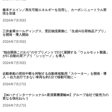
椿本チエイン／再生可能エネルギーを活用し、カーボンニュートラル実
現を加速
2026年7月30日
三井倉庫ホールディングス、受託物流業務に 「生成AI出荷検品アプリ」
を開発・導入開始
2026年7月30日
“独自開発こだわり”のサプリメントでD2C展開する「ウェルモット製薬」
がEC自動出荷アプリ「シッピーノ」を導入
2026年7月30日
自動車船の荷役中断を抑制する自動車移動用「スケーター」を開発・導
入 ～自力走行できない車両を約5分で移動可能に～
2026年7月27日
【㈱ハナインターナショナル×星清重機運輸㈱】グループ会社で販売力の
更なる強化ねらう
2026年7月27日