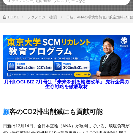
テクノロジー
,
動向/展望
,
プレスリリースなど
テクノロジー/製品
日新、ANAの環境負荷低い航空燃料SAF
HOME
月刊LOGI-BIZ 7月号は「未来を創る輸送改革」 先行企業の
生存戦略を徹底取材
顧客のCO2排出削減にも貢献可能
日新は12月14日、全日本空輸（ANA）が展開している、環境負荷が
低い持続可能な航空燃料SAFの普及促進によるCO2排出削減を図る