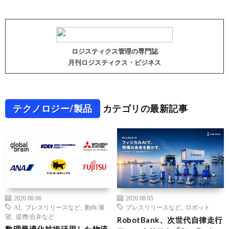
ロジスティクス管理の専門誌
月刊ロジスティクス・ビジネス
テクノロジー/製品
カテゴリの最新記事
2026.08.06
2026.08.05
AI
,
プレスリリースなど
,
動向/展
プレスリリースなど
,
ロボット
望
,
提携/合弁など
RobotBank、次世代自律走行