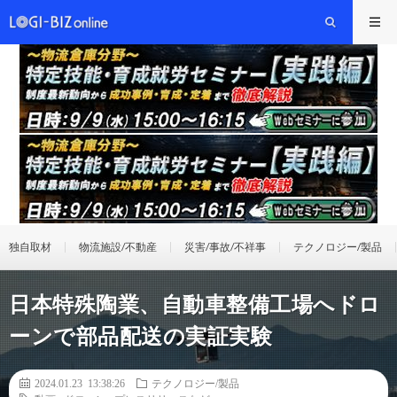
独自取材
物流施設/不動産
災害/事故/不祥事
テクノロジー/製品
日本特殊陶業、自動車整備工場へドロ
ーンで部品配送の実証実験
2024.01.23 13:38:26
テクノロジー/製品