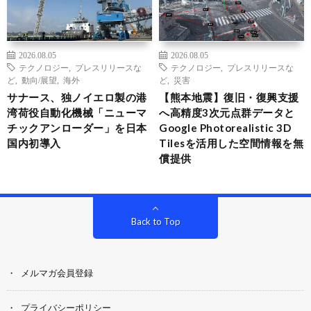
2026.08.05
2026.08.05
テクノロジー
,
プレスリリースな
テクノロジー
,
プレスリリースな
ど
,
動向/展望
,
海外
ど
,
災害
サナース、独ノイエロ製の港
【熊本地震】復旧・復興支援
湾荷役自動化機械「ニューマ
へ高精度3次元点群データと
チックアンローダー」を日本
Google Photorealistic 3D
国内初導入
Tilesを活用した空間情報を無
償提供
Back to Top
メルマガ会員登録
プライバシーポリシー