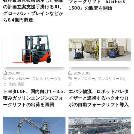
数理最適化技術活用した物流
フォークリフト「StarFork
の計画立案支援手掛けるJIJ、
1500」の販売を開始
グローバル・ブレインなどか
ら8.4億円調達
2026.08.05
2026.08.05
テクノロジー
,
プレスリリースな
テクノロジー
,
プレスリリースな
ど
,
動向/展望
ど
トヨタL&F、国内向け1～3.5t
エバラ物流、ロボットパレタ
積みガソリンエンジン式フォ
イザーと連携するハクオウロ
ークリフトの出荷を再開
ボの自動フォークリフト導入