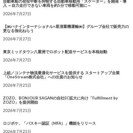
自動車船の荷役中断を抑制する自動車移動用「スケーター」を開発・導
入 ～自力走行できない車両を約5分で移動可能に～
2026年7月27日
【㈱ハナインターナショナル×星清重機運輸㈱】グループ会社で販売力の
更なる強化ねらう
2026年7月27日
東京ミッドタウン八重洲でロボット配送サービスを本格始動
2026年7月27日
上組／コンテナ物流最適化サービスを提供する スタートアップ企業
「OneStream株式会社」への出資のお知らせ
2026年7月21日
ZOZO、BONJOUR SAGANの自社EC拡大に向け「Fulfillment by
ZOZO」を提供開始
2026年7月21日
ロジポケ、「パスキー認証（MFA）」機能をリリース
2026年7月21日