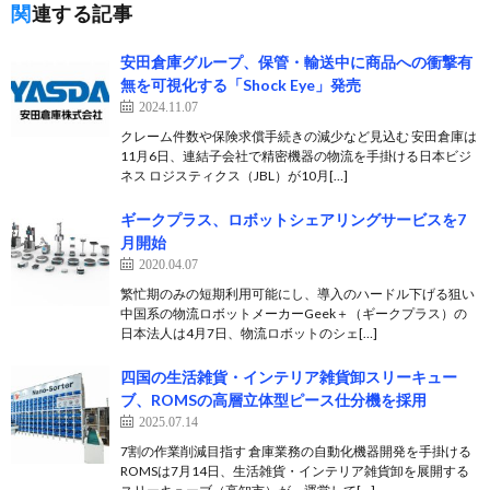
関連する記事
安田倉庫グループ、保管・輸送中に商品への衝撃有
無を可視化する「Shock Eye」発売
2024.11.07
クレーム件数や保険求償手続きの減少など見込む 安田倉庫は
11月6日、連結子会社で精密機器の物流を手掛ける日本ビジ
ネス ロジスティクス（JBL）が10月[…]
ギークプラス、ロボットシェアリングサービスを7
月開始
2020.04.07
繁忙期のみの短期利用可能にし、導入のハードル下げる狙い
中国系の物流ロボットメーカーGeek＋（ギークプラス）の
日本法人は4月7日、物流ロボットのシェ[…]
四国の生活雑貨・インテリア雑貨卸スリーキュー
ブ、ROMSの高層立体型ピース仕分機を採用
2025.07.14
7割の作業削減目指す 倉庫業務の自動化機器開発を手掛ける
ROMSは7月14日、生活雑貨・インテリア雑貨卸を展開する