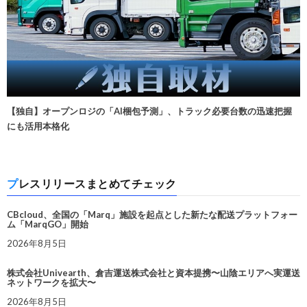
【独自】オープンロジの「AI梱包予測」、トラック必要台数の迅速把握
にも活用本格化
プレスリリースまとめてチェック
CBcloud、全国の「Marq」施設を起点とした新たな配送プラットフォー
ム「MarqGO」開始
2026年8月5日
株式会社Univearth、倉吉運送株式会社と資本提携〜山陰エリアへ実運送
ネットワークを拡大〜
2026年8月5日