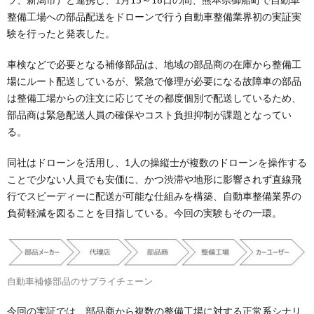
整備工場への部品配送をドローンで行う自動車整備業界初の実証実
験を行ったと発表した。
車検などで必要となる補修部品は、地域の部品商の在庫から整備工
場にルート配送しているが、緊急で修理が必要になる故障車の部品
は整備工場からの注文に応じてその都度個別で配送しているため、
部品商は緊急配送人員の確保やコスト負担抑制が課題となってい
る。
同社はドローンを活用し、1人の操縦士が複数のドローンを操作する
ことで少ない人員でも安価に、かつ渋滞や地形に影響されず直線飛
行でスピーディーに配送が可能な仕組みを構築、自動車整備業界の
負荷軽減を図ることを目指している。今回の実験もその一環。
自動車補修部品のサプライチェーン
今回の実証では、部品商から複数の整備工場に対する正常系シナリ