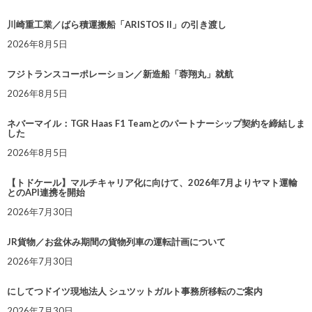
川崎重工業／ばら積運搬船「ARISTOS II」の引き渡し
2026年8月5日
フジトランスコーポレーション／新造船「蓉翔丸」就航
2026年8月5日
ネバーマイル：TGR Haas F1 Teamとのパートナーシップ契約を締結しま
した
2026年8月5日
【トドケール】マルチキャリア化に向けて、2026年7月よりヤマト運輸
とのAPI連携を開始
2026年7月30日
JR貨物／お盆休み期間の貨物列車の運転計画について
2026年7月30日
にしてつドイツ現地法人 シュツットガルト事務所移転のご案内
2026年7月30日