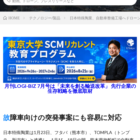
動画
,
ドローン
,
プレスリリースなど
テクノロジー/製品
日本特殊陶業、自動車整備工場へドロー
HOME
月刊LOGI-BIZ 7月号は「未来を創る輸送改革」 先行企業の
生存戦略を徹底取材
故障車向けの突発事案にも容易に対応
日本特殊陶業は1月23日、フタバ（熊本市）、TOMPLA（トンプ
ラ、新潟市）と連携し、1月15～18日の間、熊本県御船町で自動車