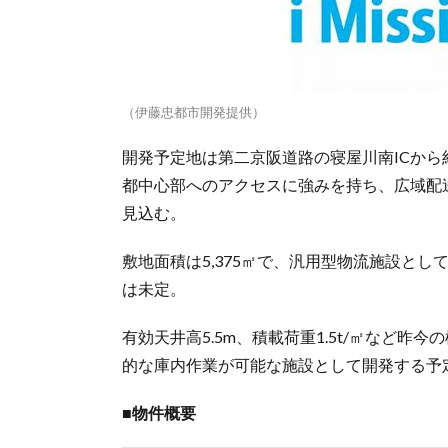
（伊藤忠都市開発提供）
開発予定地は第二京阪道路の寝屋川南ICから
都中心部へのアクセスに強みを持ち、広域配
見込む。
敷地面積は5,375㎡で、汎用型物流施設とし
は未定。
有効天井高5.5m、積載荷重1.5t/㎡など
的な庫内作業が可能な施設として開発する予
■物件概要