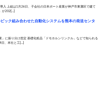
ル導入 上組は1月26日、子会社の日本ポート産業が神戸市東灘区で建て
202[…]
ルピック組み合わせた自動化システムを熊本の発送センタ
業」に振り分け想定 基礎化粧品「ドモホルンリンクル」などで知られる
日、本社と工[…]