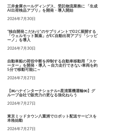
三井倉庫ホールディングス、受託物流業務に 「生成
AI出荷検品アプリ」を開発・導入開始
2026年7月30日
“独自開発こだわり”のサプリメントでD2C展開する
「ウェルモット製薬」がEC自動出荷アプリ「シッピ
ーノ」を導入
2026年7月30日
自動車船の荷役中断を抑制する自動車移動用「スケ
ーター」を開発・導入 ～自力走行できない車両を約
5分で移動可能に～
2026年7月27日
【㈱ハナインターナショナル×星清重機運輸㈱】グ
ループ会社で販売力の更なる強化ねらう
2026年7月27日
東京ミッドタウン八重洲でロボット配送サービスを
本格始動
2026年7月27日