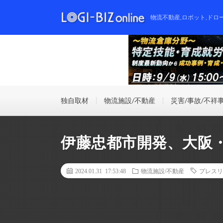
物流不動産,ロボット,ドロ
独自取材
物流施設/不動産
災害/事故/不祥
伊藤忠都市開発、大阪
2024.01.31 17:53:48
物流施設/不動産
プレスリ