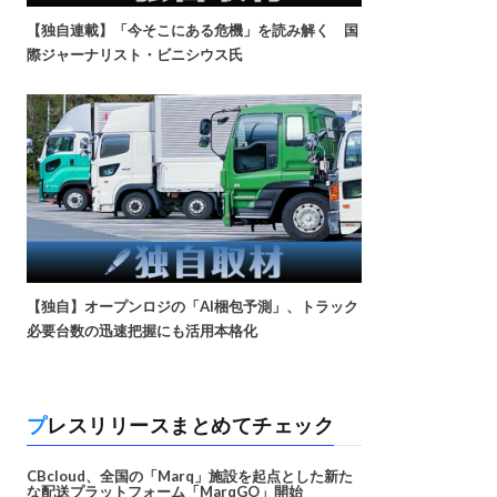
【独自連載】「今そこにある危機」を読み解く 国
際ジャーナリスト・ビニシウス氏
【独自】オープンロジの「AI梱包予測」、トラック
必要台数の迅速把握にも活用本格化
プレスリリースまとめてチェック
CBcloud、全国の「Marq」施設を起点とした新た
な配送プラットフォーム「MarqGO」開始