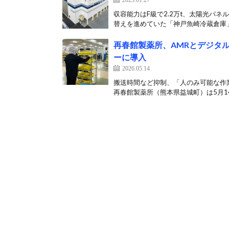
収容能力はF級で2.2万t、太陽光パネ
替えを進めていた「神戸魚崎冷蔵倉庫」が
再春館製薬所、AMRとデジタ
ーに導入
2026.05.14
搬送時間など抑制、「人のみ可能な作
再春館製薬所（熊本県益城町）は5月14