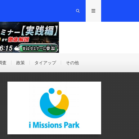
調査
政策
タイアップ
その他