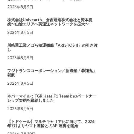
2026年8月5日
株式会社Univearth、倉吉運送株式会社と資本提
携〜山陰エリアへ実運送ネットワークを拡大〜
2026年8月5日
川崎重工業／ばら積運搬船「ARISTOS II」の引き渡
し
2026年8月5日
フジトランスコーポレーション／新造船「蓉翔丸」
就航
2026年8月5日
ネバーマイル：TGR Haas F1 Teamとのパートナー
シップ契約を締結しました
2026年8月5日
【トドケール】マルチキャリア化に向けて、2026
年7月よりヤマト運輸とのAPI連携を開始
2026年7月30日