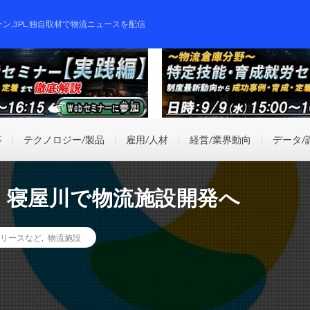
ーン,3PL,独自取材で物流ニュースを配信
事
テクノロジー/製品
雇用/人材
経営/業界動向
データ/
・寝屋川で物流施設開発へ
リースなど
,
物流施設